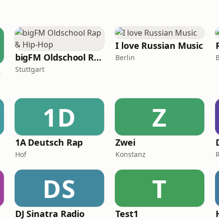
I love Russian Music
bigFM Oldschool Rap & Hip-Hop
Berlin
B
Stuttgart
io
1D
Z
1A Deutsch Rap
Zwei
Hof
Konstanz
DS
T
DJ Sinatra Radio
Test1