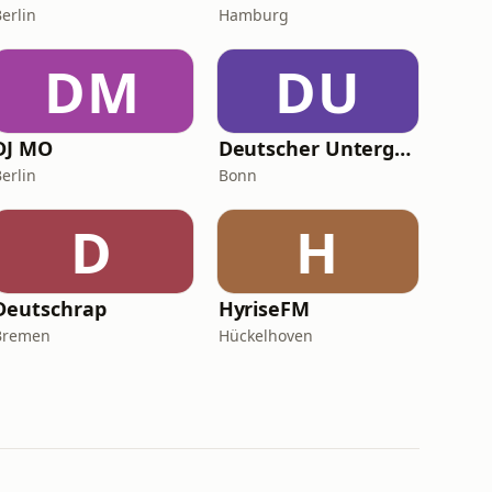
erlin
Hamburg
DM
DU
DJ MO
Deutscher Untergrund Rap
erlin
Bonn
D
H
Deutschrap
HyriseFM
Bremen
Hückelhoven