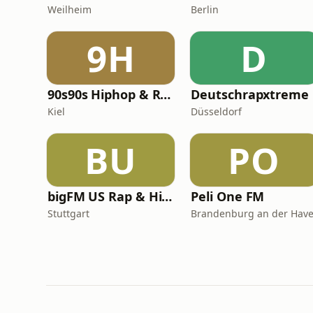
Weilheim
Berlin
9H
D
90s90s Hiphop & Rap
Deutschrapxtreme
Kiel
Düsseldorf
BU
PO
bigFM US Rap & Hip-Hop
Peli One FM
Stuttgart
Brandenburg an der Have