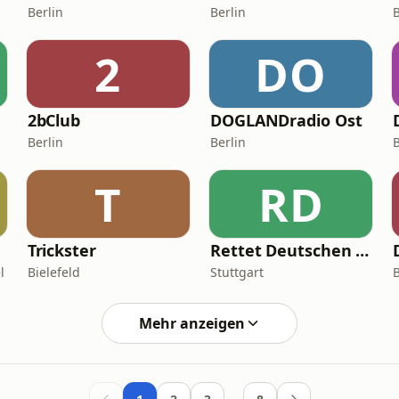
Berlin
Berlin
B
2
DO
2bClub
DOGLANDradio Ost
Berlin
Berlin
B
T
RD
Trickster
Rettet Deutschen Hiphop
l
Bielefeld
Stuttgart
Mehr anzeigen