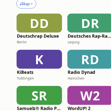
Rap
DD
DR
Deutschrap Deluxe
Deutsches Rap-Rad
Berlin
Leipzig
K
RD
KiBeats
Radio Dynad
Tuttlingen
Hainichen
SR
W2
Samuelz® Radio Peace & Excellence 24/7
WordUP! 2