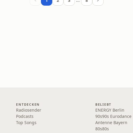
…
1
2
3
8
ENTDECKEN
BELIEBT
Radiosender
ENERGY Berlin
Podcasts
90s90s Eurodance
Top Songs
Antenne Bayern
80s80s