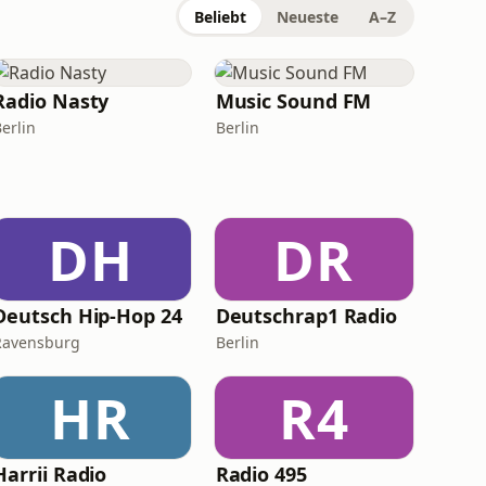
Beliebt
Neueste
A–Z
Radio Nasty
Music Sound FM
erlin
Berlin
DH
DR
Deutsch Hip-Hop 24
Deutschrap1 Radio
Ravensburg
Berlin
HR
R4
Harrii Radio
Radio 495