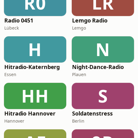
R0
LR
Radio 0451
Lemgo Radio
Lübeck
Lemgo
H
N
Hitradio-Katernberg
Night-Dance-Radio
Essen
Plauen
HH
S
Hitradio Hannover
Soldatenstress
Hannover
Berlin