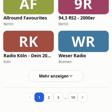
AF
9R
Allround Favourites
94,3 RS2 - 2000er
Berlin
Berlin
RK
WR
Radio Köln - Dein 2000er Radio
Weser Radio
Köln
Bremen
Mehr anzeigen
…
1
2
3
10