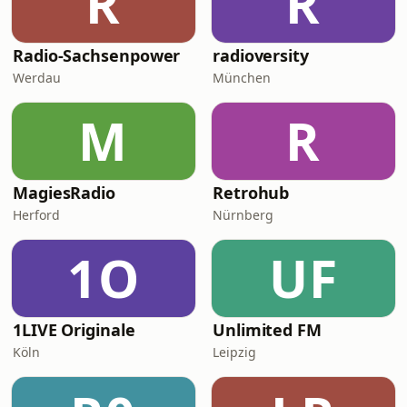
R
R
Radio-Sachsenpower
radioversity
Werdau
München
M
R
MagiesRadio
Retrohub
Herford
Nürnberg
1O
UF
1LIVE Originale
Unlimited FM
Köln
Leipzig