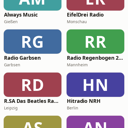
Always Music
EifelDrei Radio
Gießen
Monschau
RG
RR
Radio Garbsen
Radio Regenbogen 2000er
Garbsen
Mannheim
RD
HN
R.SA Das Beatles Radio
Hitradio NRH
Leipzig
Berlin
AS
AN