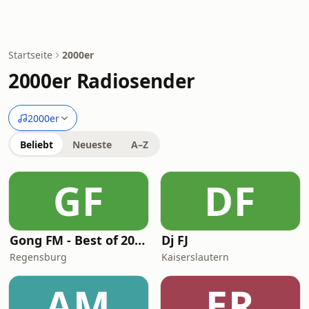
Startseite
2000er
2000er Radiosender
2000er
Beliebt
Neueste
A–Z
GF
DF
Gong FM - Best of 2000
Dj FJ
Regensburg
Kaiserslautern
AM
ER