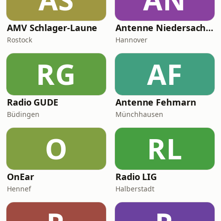
AMV Schlager-Laune
Antenne Niedersachsen Schlager
Rostock
Hannover
RG
AF
Radio GUDE
Antenne Fehmarn
Büdingen
Münchhausen
O
RL
OnEar
Radio LIG
Hennef
Halberstadt