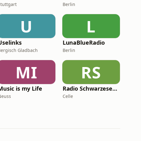
tuttgart
Berlin
U
L
Uselinks
LunaBlueRadio
Bergisch Gladbach
Berlin
MI
RS
Music is my Life
Radio Schwarzeseele
Neuss
Celle