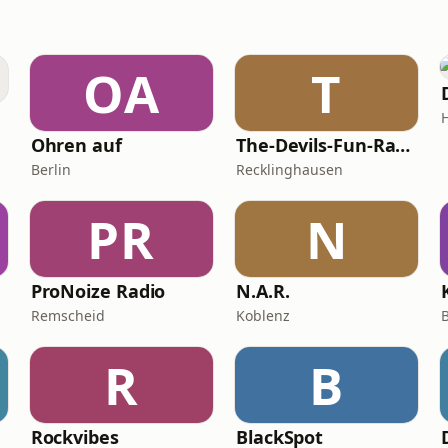
OA
T
Ohren auf
The-Devils-Fun-Radio
Berlin
Recklinghausen
PR
N
ProNoize Radio
N.A.R.
Remscheid
Koblenz
B
R
B
Rockvibes
BlackSpot