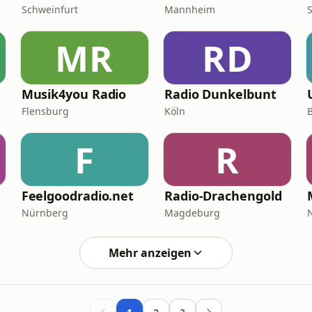
Schweinfurt
Mannheim
S
MR
RD
Musik4you Radio
Radio Dunkelbunt
Flensburg
Köln
F
R
Feelgoodradio.net
Radio-Drachengold
Nürnberg
Magdeburg
Mehr anzeigen