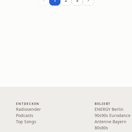
1
2
3
ENTDECKEN
BELIEBT
Radiosender
ENERGY Berlin
Podcasts
90s90s Eurodance
Top Songs
Antenne Bayern
80s80s