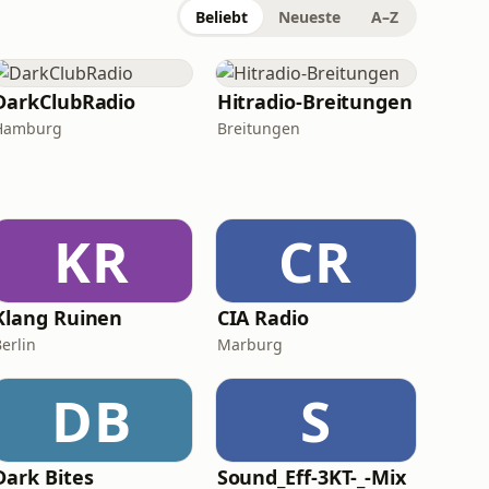
Beliebt
Neueste
A–Z
DarkClubRadio
Hitradio-Breitungen
Hamburg
Breitungen
KR
CR
Klang Ruinen
CIA Radio
erlin
Marburg
DB
S
Dark Bites
Sound_Eff-3KT-_-Mix