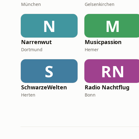
München
Gelsenkirchen
N
M
Narrenwut
Musicpassion
Dortmund
Hemer
S
RN
SchwarzeWelten
Radio Nachtflug
Herten
Bonn