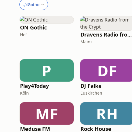
Gothic
ON Gothic
Dravens Radio from the Crypt
Hof
Mainz
P
DF
Play4Today
DJ Falke
Köln
Euskirchen
MF
RH
Medusa FM
Rock House