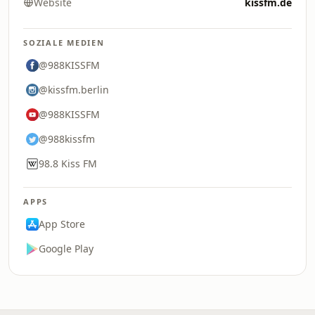
Website
kissfm.de
SOZIALE MEDIEN
@988KISSFM
@kissfm.berlin
@988KISSFM
@988kissfm
98.8 Kiss FM
APPS
App Store
Google Play