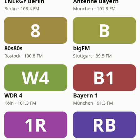
ENERGY Berlin
Antenne Bayern
Berlin · 103.4 FM
München · 101.3 FM
8
B
80s80s
bigFM
Rostock · 100.8 FM
Stuttgart · 89.5 FM
W4
B1
WDR 4
Bayern 1
Köln · 101.3 FM
München · 91.3 FM
1R
RB