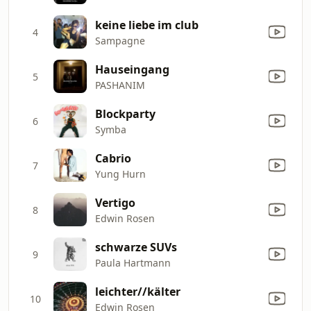
keine liebe im club
4
Sampagne
Hauseingang
5
PASHANIM
Blockparty
6
Symba
Cabrio
7
Yung Hurn
Vertigo
8
Edwin Rosen
schwarze SUVs
9
Paula Hartmann
leichter//kälter
10
Edwin Rosen