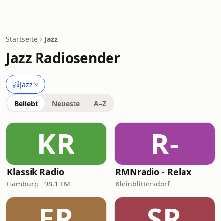
Startseite
Jazz
Jazz Radiosender
Jazz
Beliebt
Neueste
A–Z
KR
R-
Klassik Radio
RMNradio - Relax
Hamburg · 98.1 FM
Kleinblittersdorf
ER
SR