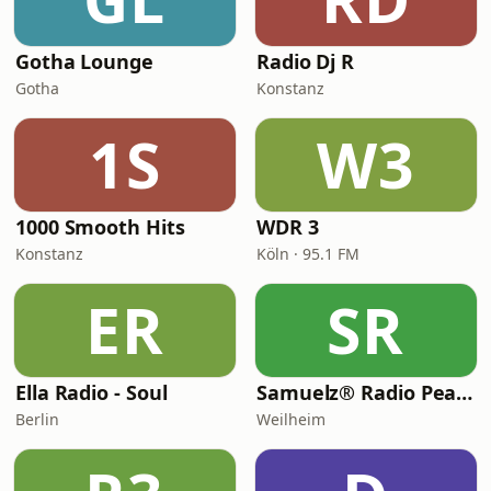
Gotha Lounge
Radio Dj R
Gotha
Konstanz
1S
W3
1000 Smooth Hits
WDR 3
Konstanz
Köln · 95.1 FM
ER
SR
Ella Radio - Soul
Samuelz® Radio Peace & Excellence 24/7
Berlin
Weilheim