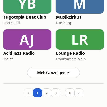
YB
M
Yugotopia Beat Club
Musikzirkus
Dortmund
Hamburg
AJ
LR
Acid Jazz Radio
Lounge Radio
Mainz
Frankfurt am Main
Mehr anzeigen
…
1
2
3
8