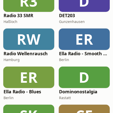
R3
D
Radio 33 SMR
DET203
Haßloch
Gunzenhausen
RW
ER
Radio Wellenrausch
Ella Radio - Smooth Uptempo
Hamburg
Berlin
ER
D
Ella Radio - Blues
Dominonostalgia
Berlin
Rastatt