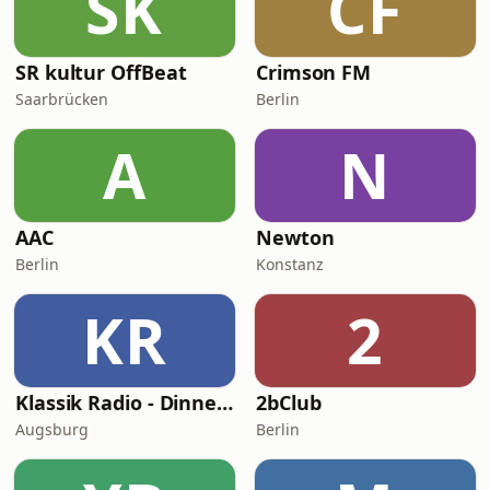
SK
CF
SR kultur OffBeat
Crimson FM
Saarbrücken
Berlin
A
N
AAC
Newton
Berlin
Konstanz
KR
2
Klassik Radio - Dinner Jazz
2bClub
Augsburg
Berlin