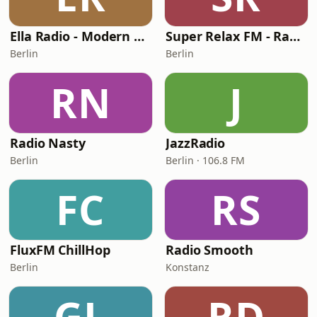
Ella Radio - Modern Vocal Jazz
Super Relax FM - Radio.menu
Berlin
Berlin
RN
J
Radio Nasty
JazzRadio
Berlin
Berlin · 106.8 FM
FC
RS
FluxFM ChillHop
Radio Smooth
Berlin
Konstanz
GL
RD