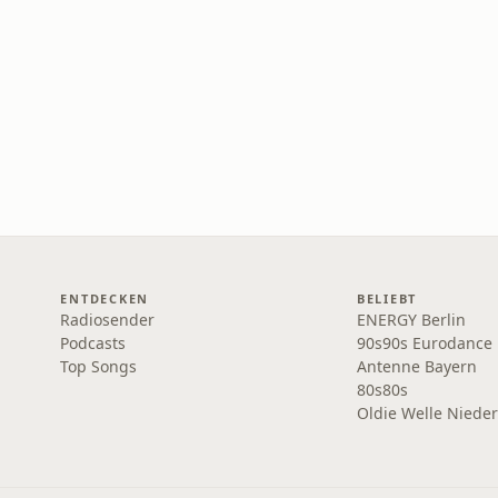
ENTDECKEN
BELIEBT
Radiosender
ENERGY Berlin
Podcasts
90s90s Eurodance
Top Songs
Antenne Bayern
80s80s
Oldie Welle Niede