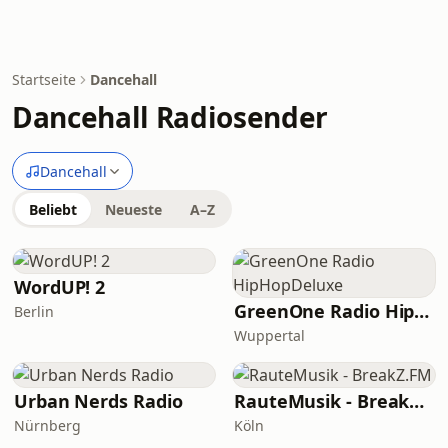
Startseite
Dancehall
Dancehall Radiosender
Dancehall
Beliebt
Neueste
A–Z
WordUP! 2
GreenOne Radio HipHopDeluxe
Berlin
Wuppertal
Urban Nerds Radio
RauteMusik - BreakZ.FM
Nürnberg
Köln