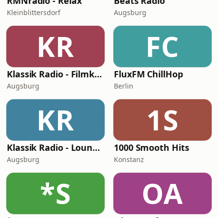
RMNradio - Relax
Beats Radio
Kleinblittersdorf
Augsburg
KR
FC
Klassik Radio - Filmklassiker
FluxFM ChillHop
Augsburg
Berlin
KR
1S
Klassik Radio - Lounge Beat
1000 Smooth Hits
Augsburg
Konstanz
*S
OA