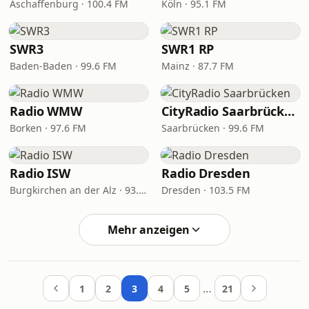
Aschaffenburg · 100.4 FM
Köln · 95.1 FM
SWR3
SWR1 RP
Baden-Baden · 99.6 FM
Mainz · 87.7 FM
Radio WMW
CityRadio Saarbrücken
Borken · 97.6 FM
Saarbrücken · 99.6 FM
Radio ISW
Radio Dresden
Burgkirchen an der Alz · 93.1 FM
Dresden · 103.5 FM
Mehr anzeigen
…
1
2
3
4
5
21