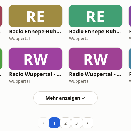
RE
RE
 Radio
Radio Ennepe-Ruhr - Dein Oldie Radio
Radio Ennepe Ruhr – Dein Karnevals Radio
Wuppertal
Wuppertal
RW
RW
writer Radio
Radio Wuppertal - Dein New Country Radio
Radio Wuppertal - Dein HipHop Radio
Wuppertal
Wuppertal
Mehr anzeigen
1
2
3