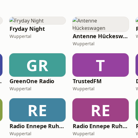
Fryday Night
Antenne Hückeswagen
Wuppertal
Wuppertal
GR
T
HopDeluxe
GreenOne Radio
TrustedFM
Wuppertal
Wuppertal
RE
RE
Radio Ennepe Ruhr - Dein Sommer Radio
Radio Ennepe Ruhr - Dein Dance Radio
Wuppertal
Wuppertal