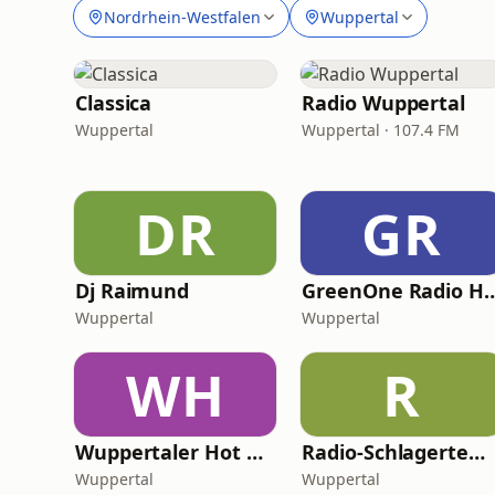
Nordrhein-Westfalen
Wuppertal
Classica
Radio Wuppertal
Wuppertal
Wuppertal · 107.4 FM
DR
GR
Dj Raimund
GreenOne Radio Hip
Wuppertal
Wuppertal
WH
R
Wuppertaler Hot Radio
Radio-Schlagertempel
Wuppertal
Wuppertal