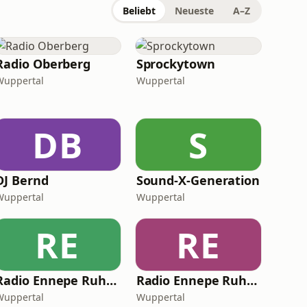
Beliebt
Neueste
A–Z
Radio Oberberg
Sprockytown
Wuppertal
Wuppertal
DB
S
DJ Bernd
Sound-X-Generation
Wuppertal
Wuppertal
RE
RE
Radio Ennepe Ruhr - Dein Singer/Songwriter Radio
Radio Ennepe Ruhr - Dein New Country Radio
Wuppertal
Wuppertal