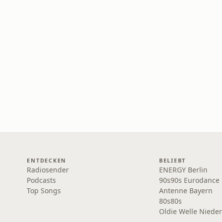
ENTDECKEN
BELIEBT
Radiosender
ENERGY Berlin
Podcasts
90s90s Eurodance
Top Songs
Antenne Bayern
80s80s
Oldie Welle Niede