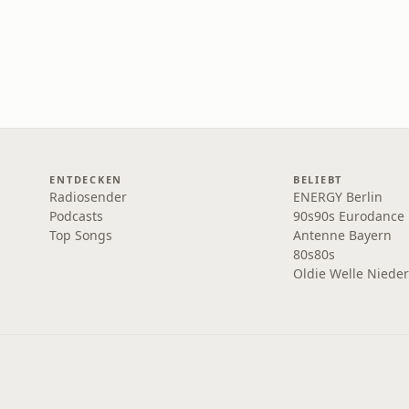
ENTDECKEN
BELIEBT
Radiosender
ENERGY Berlin
Podcasts
90s90s Eurodance
Top Songs
Antenne Bayern
80s80s
Oldie Welle Niede