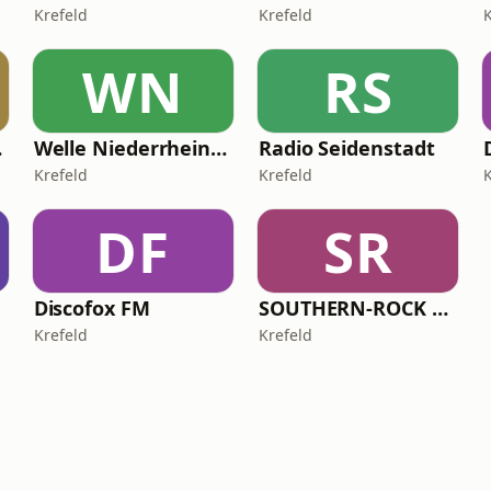
Krefeld
Krefeld
WN
RS
Radio
Welle Niederrhein - Dein 80er Radio
Radio Seidenstadt
Krefeld
Krefeld
DF
SR
Discofox FM
SOUTHERN-ROCK RADIO
Krefeld
Krefeld