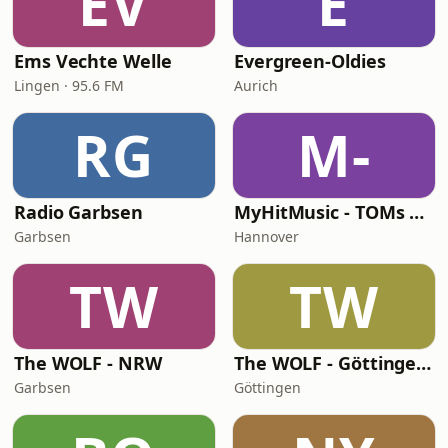
EV
E
Ems Vechte Welle
Evergreen-Oldies
Lingen · 95.6 FM
Aurich
RG
M-
Radio Garbsen
MyHitMusic - TOMs CLUB 90s
Garbsen
Hannover
TW
TW
The WOLF - NRW
The WOLF - Göttingen / Harz
Garbsen
Göttingen