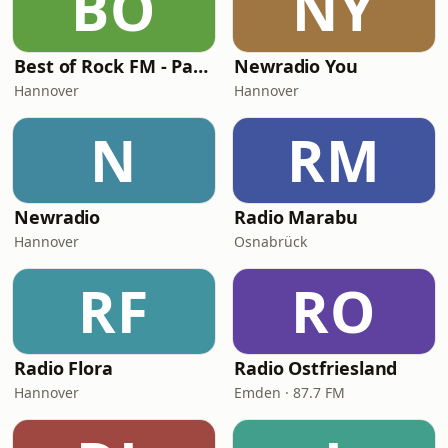
BO
NY
Best of Rock FM - Party Rock
Newradio You
Hannover
Hannover
N
RM
Newradio
Radio Marabu
Hannover
Osnabrück
RF
RO
Radio Flora
Radio Ostfriesland
Hannover
Emden · 87.7 FM