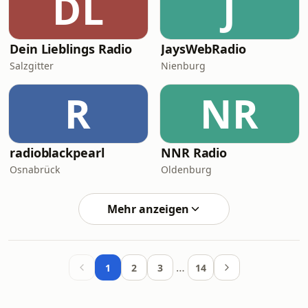
DL
J
Dein Lieblings Radio
JaysWebRadio
Salzgitter
Nienburg
R
NR
radioblackpearl
NNR Radio
Osnabrück
Oldenburg
Mehr anzeigen
…
1
2
3
14