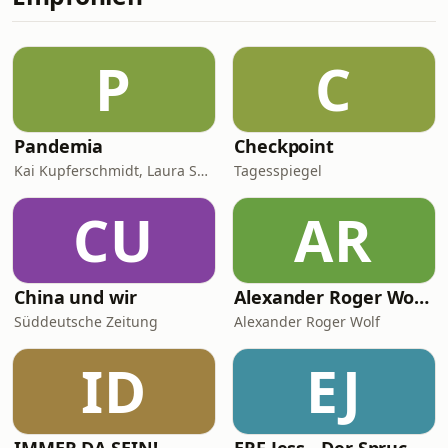
Mercedes-Fließband zum
erfolgreichen Infoprodukt-
Unternehmer und warum
P
C
Durchhaltevermögen, Copywriting
und starke Positionierung damals wie
heute entscheidend sind. Andreas
Baulig &am
Pandemia
Checkpoint
Kai Kupferschmidt, Laura Salm-Reifferscheidt
Tagesspiegel
CU
AR
China und wir
Alexander Roger Wolf - 🎙 Get the Job – Der Podcast für starke Präsenz vor der Kamera & auf Social Media
Süddeutsche Zeitung
Alexander Roger Wolf
ID
EJ