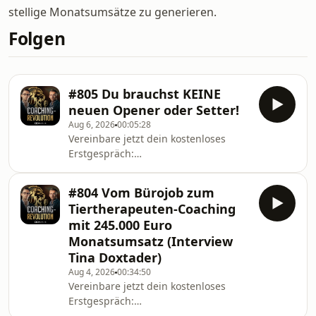
stellige Monatsumsätze zu generieren.
Folgen
#805 Du brauchst KEINE
neuen Opener oder Setter!
Aug 6, 2026
00:05:28
Vereinbare jetzt dein kostenloses
Erstgespräch:
www.andreasbaulig.de/termin In
dieser Episode von Die Coaching-
#804 Vom Bürojob zum
Revolution erklärt Andreas Baulig,
Tiertherapeuten-Coaching
warum viele Unternehmen an der
mit 245.000 Euro
falschen Stelle skalieren und weshalb
Monatsumsatz (Interview
mehr Opener nicht automatisch zu
Tina Doxtader)
mehr Umsatz führen. Du erfährst,
warum Print-Mailings und bezahlte
Aug 4, 2026
00:34:50
Vereinbare jetzt dein kostenloses
Werbung häufig einen deutlich
Erstgespräch:
höheren ROI erzielen als zusätzliche
www.andreasbaulig.de/termin In