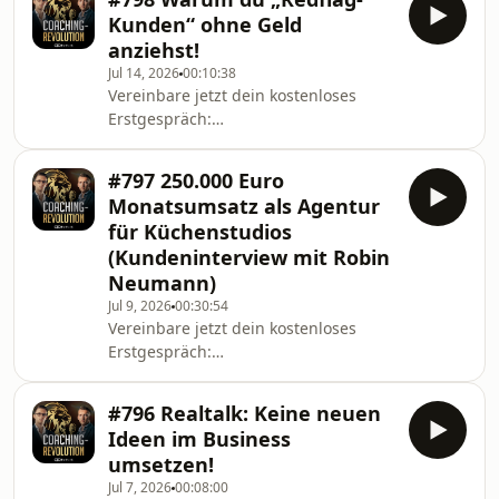
Revolution erklärt Andreas Baulig,
positionieren kannst u
Kunden“ ohne Geld
warum viele Selbstständige glauben,
anziehst!
dass höhere Preise in ihrer Branche
Jul 14, 2026
00:10:38
nicht funktionieren, obwohl sie die
Vereinbare jetzt dein kostenloses
eigentliche Zielgruppe für Premium-
Erstgespräch:
Angebote noch nie erreicht haben.
www.andreasbaulig.de/termin In
Warum zahlen manche Kunden
dieser Folge von Die Coaching-
scheinbar mühelos 10.000 €, 25.000 €
#797 250.000 Euro
Revolution erklärt Andreas Baulig,
oder sogar meh
Monatsumsatz als Agentur
warum du als Unternehmer, Coach,
für Küchenstudios
Berater, Trainer oder
(Kundeninterview mit Robin
Agenturdienstleister ständig
Neumann)
dieselben anstrengenden Kunden
anziehst – und weshalb die Ursache
Jul 9, 2026
00:30:54
Vereinbare jetzt dein kostenloses
oft viel tiefer liegt, als die meisten
Erstgespräch:
glauben. Was, wenn nicht deine
www.andreasbaulig.de/termin In
Zielgruppe das Problem ist, sondern
dieser Folge von Die Coaching-
#796 Realtalk: Keine neuen
Revolution spricht Markus Baulig mit
Ideen im Business
Robin Neumann über seinen Weg
umsetzen!
vom klassischen Küchenhandel hin zu
Jul 7, 2026
00:08:00
einer hochspezialisierten Agentur