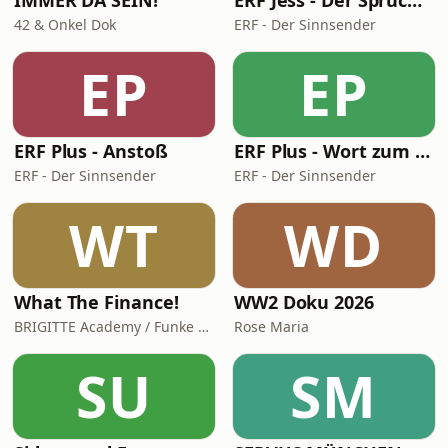
IMMER DA SEIN!
ERF Jess - Der Spruch des Tages
42 & Onkel Dok
ERF - Der Sinnsender
EP
EP
ERF Plus - Anstoß
ERF Plus - Wort zum Tag
ERF - Der Sinnsender
ERF - Der Sinnsender
WT
WD
What The Finance!
WW2 Doku 2026
BRIGITTE Academy / Funke Woman, People & Family GmbH
Rose Maria
SU
SM