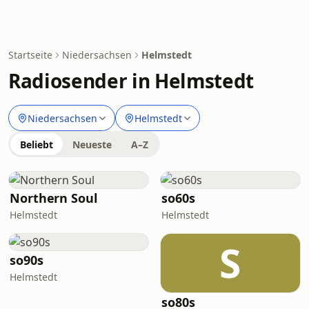
Startseite
Niedersachsen
Helmstedt
Radiosender in Helmstedt
Niedersachsen
Helmstedt
Beliebt
Neueste
A–Z
Northern Soul
so60s
Helmstedt
Helmstedt
S
so90s
Helmstedt
so80s