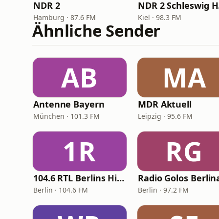
NDR 2
ND
Hamburg · 87.6 FM
Kiel · 98.3 FM
Ähnliche Sender
AB
MA
Antenne Bayern
MDR Aktuell
München · 101.3 FM
Leipzig · 95.6 FM
1R
RG
104.6 RTL Berlins Hitradio
Berlin · 104.6 FM
Berlin · 97.2 FM