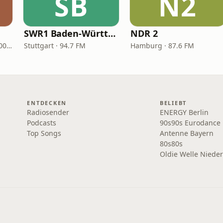
SB
N2
SWR1 Baden-Württemberg
NDR 2
Freiburg im Breisgau · 100.2 FM
Stuttgart · 94.7 FM
Hamburg · 87.6 FM
ENTDECKEN
BELIEBT
Radiosender
ENERGY Berlin
Podcasts
90s90s Eurodance
Top Songs
Antenne Bayern
80s80s
Oldie Welle Niede