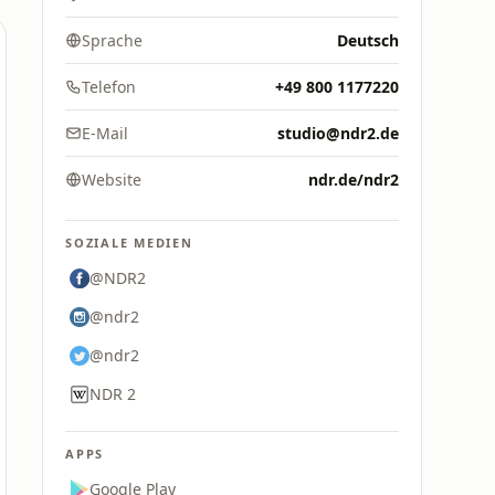
Sprache
Deutsch
Telefon
+49 800 1177220
E-Mail
studio@ndr2.de
Website
ndr.de/ndr2
SOZIALE MEDIEN
@NDR2
@ndr2
@ndr2
NDR 2
APPS
Google Play