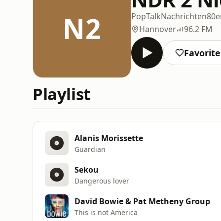
N2
Pop
Talk
Nachrichten
80e
Hannover
96.2 FM
Favorit
Playlist
Alanis Morissette
Guardian
Sekou
Dangerous lover
David Bowie & Pat Metheny Group
This is not America