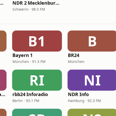
R 2 Schleswig Holstein
NDR 2 Mecklenburg-Vorpommern
Schwerin · 98.5 FM
B1
B
Bayern 1
BR24
München · 91.3 FM
München
RI
NI
Radio Golos Berlina 97.2 FM
rbb24 Inforadio
NDR Info
Berlin · 93.1 FM
Hamburg · 92.3 FM