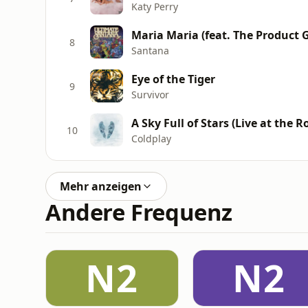
Katy Perry
Maria Maria (feat. The Product 
8
Santana
Eye of the Tiger
9
Survivor
A Sky Full of Stars (Live at the 
10
Coldplay
Mehr anzeigen
Andere Frequenz
N2
N2