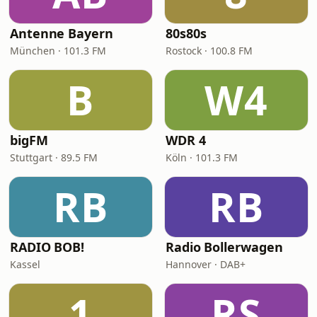
Antenne Bayern
80s80s
München · 101.3 FM
Rostock · 100.8 FM
B
W4
bigFM
WDR 4
Stuttgart · 89.5 FM
Köln · 101.3 FM
RB
RB
RADIO BOB!
Radio Bollerwagen
Kassel
Hannover · DAB+
1
RS