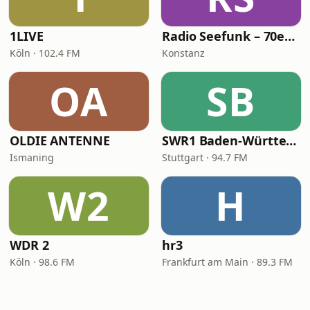
1LIVE
Radio Seefunk – 70er pur
Köln · 102.4 FM
Konstanz
OA
SB
OLDIE ANTENNE
SWR1 Baden-Württemberg
Ismaning
Stuttgart · 94.7 FM
W2
H
WDR 2
hr3
Köln · 98.6 FM
Frankfurt am Main · 89.3 FM