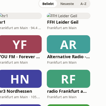
Beliebt
Neueste
A–Z
hr1
FFH Leider Geil
Frankfurt am Main · 94.4 FM
Frankfurt am Main
YF
AR
YOU FM - Forever Yours
Alternative Radio - Indie
Frankfurt am Main
Frankfurt am Main
HN
RF
hr3 Nordhessen
radio Frankfurt am Main
Frankfurt am Main · 105.7 FM
Frankfurt am Main