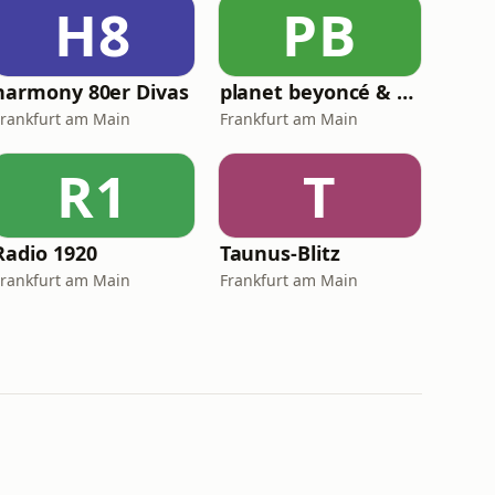
H8
PB
harmony 80er Divas
planet beyoncé & friends
Frankfurt am Main
Frankfurt am Main
R1
T
Radio 1920
Taunus-Blitz
Frankfurt am Main
Frankfurt am Main