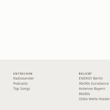
ENTDECKEN
BELIEBT
Radiosender
ENERGY Berlin
Podcasts
90s90s Eurodance
Top Songs
Antenne Bayern
80s80s
Oldie Welle Niede