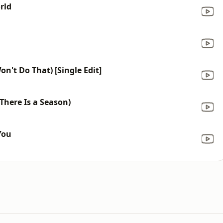
rld
on't Do That) [Single Edit]
 There Is a Season)
You