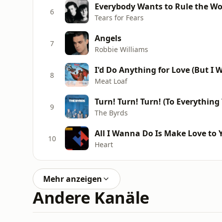
Everybody Wants to Rule the Wo
6
Tears for Fears
Angels
7
Robbie Williams
I'd Do Anything for Love (But I W
8
Meat Loaf
Turn! Turn! Turn! (To Everything
9
The Byrds
All I Wanna Do Is Make Love to 
10
Heart
Mehr anzeigen
Andere Kanäle