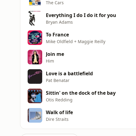
The Cars
Everything I do I do it for you
Bryan Adams
To France
Mike Oldfield + Maggie Reilly
Join me
Him
Love is a battlefield
Pat Benatar
Sittin' on the dock of the bay
Otis Redding
Walk of life
Dire Straits