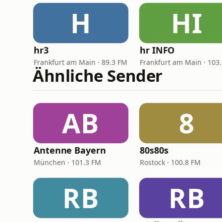
H
HI
hr3
hr INFO
Frankfurt am Main · 89.3 FM
Ähnliche Sender
AB
8
Antenne Bayern
80s80s
München · 101.3 FM
Rostock · 100.8 FM
RB
RB