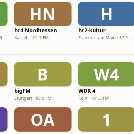
HN
H
hr4 Nordhessen
hr2-kultur
Frankfurt am Main · 103.9 FM
Kassel · 101.7 FM
Frankfurt am Main · 87.9
B
W4
bigFM
WDR 4
Stuttgart · 89.5 FM
Köln · 101.3 FM
OA
1