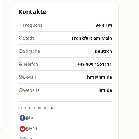
Kontakte
Frequenz
94.4 FM
Stadt
Frankfurt am Main
Sprache
Deutsch
Telefon
+49 800 1551111
E-Mail
hr1@hr1.de
Website
hr1.de
SOZIALE MEDIEN
@hr1
@HR1