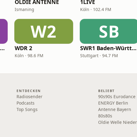
OLDIE ANTENNE
1LIVE
Ismaning
Köln · 102.4 FM
W2
SB
Radio Seefunk – 70er pur
WDR 2
SWR1 Baden-Württemberg
Köln · 98.6 FM
Stuttgart · 94.7 FM
ENTDECKEN
BELIEBT
Radiosender
90s90s Eurodance
Podcasts
ENERGY Berlin
Top Songs
Antenne Bayern
80s80s
Oldie Welle Niede