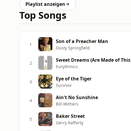
Playlist anzeigen
Top Songs
Son of a Preacher Man
1
Dusty Springfield
Sweet Dreams (Are Made of This
2
Eurythmics
Eye of the Tiger
3
Survivor
Ain't No Sunshine
4
Bill Withers
Baker Street
5
Gerry Rafferty