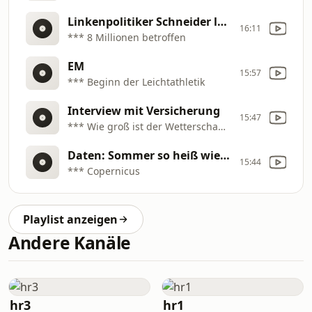
Linkenpolitiker Schneider legt „Sozialabbau
16:11
*** 8 Millionen betroffen
EM
15:57
*** Beginn der Leichtathletik
Interview mit Versicherung
15:47
*** Wie groß ist der Wetterschaden für die Landwirte?
Daten: Sommer so heiß wie nie
15:44
*** Copernicus
Playlist anzeigen
Andere Kanäle
hr3
hr1