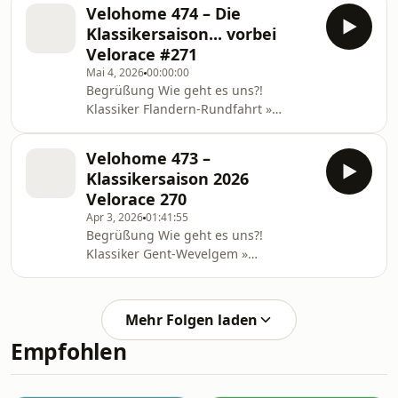
d-italia/2026/stage-2/result/result 3.
Velohome 474 – Die
Etappe » Plovdiv › Sofia (175km)
Klassikersaison... vorbei
Velorace #271
Mai 4, 2026
00:00:00
Begrüßung Wie geht es uns?!
Klassiker Flandern-Rundfahrt »
Antwerp › Oudenaarde (278.2km)
Pogacar mit Favoritensieg
Velohome 473 –
https://www.procyclingstats.com/race/ronde-
Klassikersaison 2026
van-vlaanderen/2026/result Paris-
Velorace 270
Roubaix » Compiègne › Roubaix
Apr 3, 2026
01:41:55
(258.3km) Van Aert hält Pogacar in
Begrüßung Wie geht es uns?!
Schach
Klassiker Gent-Wevelgem »
https://www.procyclingstats.com/race/paris-
Middelkerke › Wevelgem (240.8km)
roubaix/2026/result Deutscher Sieg
Van der Poel und Van Aert wie in alten
im Frauenrennen
Zeiten
https://www.procyclingstats.com/rac
Mehr Folgen laden
https://www.procyclingstats.com/race/gent-
Empfohlen
wevelgem/2026/result E3 » Harelbeke
› Harelbeke (208.8km) Van der Poel
bringt Solo gerade noch durch