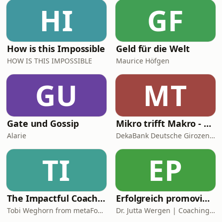
https://www.procyclingstats.com/race/e3-
HI
GF
harelbeke/2026/result Ronde van
Brügge » Bruges › Bruges (202.
How is this Impossible
Geld für die Welt
HOW IS THIS IMPOSSIBLE
Maurice Höfgen
GU
MT
Gate und Gossip
Mikro trifft Makro - Das Finanzmarktgespräch
Alarie
DekaBank Deutsche Girozentrale
TI
EP
The Impactful Coach: Learn Coaching Skills & Coaching Demos
Erfolgreich promovieren | Coachingzonen-Podcast | Promotionspodcast
Tobi Weghorn from metaFox Coaching Tools
Dr. Jutta Wergen | Coaching für Promovierende