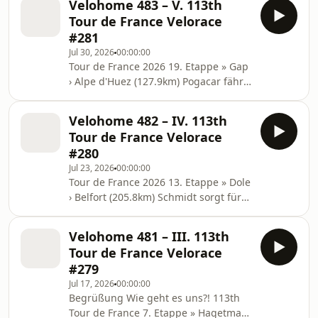
Velohome 483 – V. 113th
Timmers Generalsprobe So ist sie
Tour de France Velorace
geplant beim Confidential Ride 4.
#281
Timmers Taschenfiasko /
Jul 30, 2026
00:00:00
Taschentraum Lieferung mit
Tour de France 2026 19. Etappe » Gap
Probleme und wie lang darf ein
› Alpe d'Huez (127.9km) Pogacar fährt
Strohhalm wirklich sein? 5. Optimale
in eigener Liga - Ausreißer verspielen
Brevetvorbereitung + übersetzung,
Sieg
oder auch nicht. Was kann gut laufen,
Velohome 482 – IV. 113th
https://www.procyclingstats.com/race/tour-
was
Tour de France Velorace
de-france/2026/stage-19/result/result
#280
Bastel dir deinen Alpe d'Huez Rekord
Jul 23, 2026
00:00:00
https://veloracycling.com/features/pogacar-
Tour de France 2026 13. Etappe » Dole
vs-pantani-alpe-dhuez-record-
› Belfort (205.8km) Schmidt sorgt für
adjusted-2026 20. Etappe » Le Bourg
Schweizer Etappensieg, Pidcock
d'Oisans › Alpe d'Huez (170.9km)
klettert im Klassement
Carapaz holt Etappe und
Velohome 481 – III. 113th
https://www.procyclingstats.com/race/tour-
Tour de France Velorace
de-france/2026/stage-13/result/result
#279
14. Etappe » Mulhouse › Le Markstein
Jul 17, 2026
00:00:00
(155.3km) Doppelsieg für UAE
Begrüßung Wie geht es uns?! 113th
https://www.procyclingstats.com/race/tour-
Tour de France 7. Etappe » Hagetmau
de-france/2026/stage-14/result/result