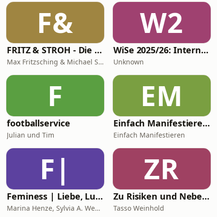
F&
W2
FRITZ & STROH - Die Fussballshow
WiSe 2025/26: Internationales Privatrecht
Max Fritzsching & Michael Strohmaier
Unknown
F
EM
footballservice
Einfach Manifestieren - Mindset (um)programmieren
Julian und Tim
Einfach Manifestieren
F|
ZR
Feminess | Liebe, Lust & Geld
Zu Risiken und Nebenwirkungen
Marina Henze, Sylvia A. Wenniges, Doreen Amlung, Katja Borasch
Tasso Weinhold