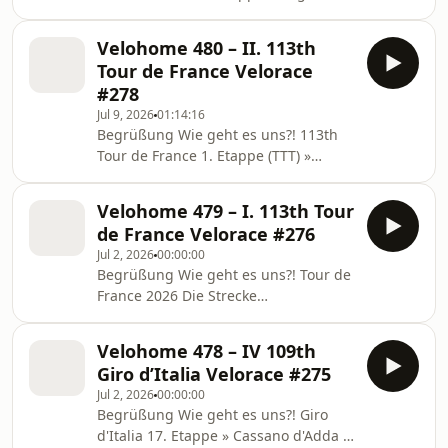
› Bordeaux (175.1km) Merlier lässt
15. Etappe » Champagnole › Plateau
Soudal jubeln
de Solais
Velohome 480 – II. 113th
https://www.procyclingstats.com/race/tour-
Tour de France Velorace
de-france/2026/stage-7 8. Etappe »
#278
Périgueux › Bergerac (180.4km)
Jul 9, 2026
01:14:16
Merlier zum Zweiten
Begrüßung Wie geht es uns?! 113th
https://www.procyclingstats.com/race/tour-
Tour de France 1. Etappe (TTT) »
de-france/2026/stage-8/result/result
Barcelona › Barcelona (19.6km) Visma
9. Etappe » Malemort › Ussel
siegt im Mannschaftszeitfahren
(154.6km) Van der Poel rettet Alpecins
Velohome 479 – I. 113th Tour
https://www.procyclingstats.com/race/tour-
Tou
de France Velorace #276
de-france/2026/stage-1/result/result
Jul 2, 2026
00:00:00
2. Etappe » Tarragona › Barcelona
Begrüßung Wie geht es uns?! Tour de
(168.5km) Doppelsieg für UAE
France 2026 Die Strecke
https://www.procyclingstats.com/race/tour-
https://www.letour.fr/de/etappe-1
de-france/2026/stage-2/result/result
Startliste Startlist for Tour de France
3. Etappe » Granollers › Les Angles (1
Velohome 478 – IV 109th
2026 Unsere Favoriten Thomas > Pogi,
Giro d’Italia Velorace #275
Jonas und Del Torro Christian > Jonas,
Jul 2, 2026
00:00:00
Pogi und Del Torro Daumen drücken !!
Begrüßung Wie geht es uns?! Giro
Thomas > Bernal, deutsche Fahrer
d'Italia 17. Etappe » Cassano d'Adda ›
Christian > Bernal, Carapaz, Jonas Wir