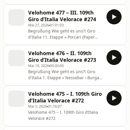
Andalo (202km) Valgren feiert Sieg
danken euch fürs zuhören und eure
aus Spitzengruppe
Unterstützung!!!
Velohome 477 – III. 109th
https://www.procyclingstats.com/race/giro-
Giro d’Italia Velorace #274
d-italia/2026/stage-17/result/result
Mai 27, 2026
01:01:03
18. Etappe » Fai della Paganella ›
Begrüßung Wie geht es uns?! Giro
Pieve di Soligo (171km) Nächster
d'Italia 11. Etappe » Porcari (Paper
Streich von Magnier
District) › Chiavari (195km) Dritter
www.procyclingstats.com/race/giro-d-
Etappensieg für Narvaez
italia/2026/stage-18/result/result 19.
Velohome 476 – II. 109th
https://www.procyclingstats.com/race/giro-
Etappe » Feltre › Alleghe (Pia
Giro d’Italia Velorace #273
d-italia/2026/stage-11 12. Etappe »
Mai 19, 2026
00:00:00
Imperia › Novi Ligure (175km)
Begrüßung Wie geht es uns?! Giro
Finisseur-Meisterwerk von Segaert
d'Italia 1. Etappe » Nessebar › Burgas
https://www.procyclingstats.com/race/giro-
(147km) Sturz kurz vor Ziel, Magnier
d-italia/2026/stage-12 13. Etappe »
gewinnt Auftakt
Alessandria › Verbania (189km) Bettiol
Velohome 475 – I. 109th Giro
https://www.procyclingstats.com/race/giro-
siegt vor
d’Italia Velorace #272
d-italia/2026/stage-1 2. Etappe »
Mai 5, 2026
01:16:07
Burgas › Veliko Tarnovo (221km)
Velohome 475 – I. 109th Giro d’Italia
Heftiger Sturz, Vingegaard-Attacke &
Velorace #272
Astana-Sieg
https://www.procyclingstats.com/race/giro-