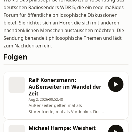
deutschen Radiosenders WDR 5, die ein regelmäßiges
Forum für öffentliche philosophische Diskussionen
bietet. Sie richtet sich an Hörer, die sich mit anderen
nachdenklichen Menschen austauschen möchten. Die
Sendung behandelt philosophische Themen und lädt
zum Nachdenken ein.
Folgen
Ralf Konersmann:
Außenseiter im Wandel der
Zeit
Aug 2, 2026
00:52:48
Außenseiter gelten mal als
Störenfriede, mal als Vordenker. Doch
was macht einen Menschen zum
Außenseiter? Und warum braucht
Michael Hampe: Weisheit
jede Gesellschaft Menschen, die