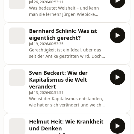
Jul 26, 2026
00:53:11
gegen den Strom schwimmen?
Was bedeutet Weisheit – und kann
Darüber spricht Jürgen Wiebicke mit
man sie lernen? Jürgen Wiebicke
dem Philosophen Ralf Konersmann.
spricht mit dem Philosophen Michael
Von WDR 5.
Hampe über Lebenskrisen,
Bernhard Schlink: Was ist
Seelenruhe, problematische
eigentlich gerecht?
Werturteile und die Frage, ob und wie
Jul 19, 2026
00:53:35
Weisheit in der Gemeinschaft
Gerechtigkeit ist ein Ideal, über das
entsteht. Von WDR 5.
seit der Antike gestritten wird. Doch
was bedeutet sie eigentlich? Jürgen
Wiebicke spricht mit dem
Sven Beckert: Wie der
Rechtsphilosophen und Schriftsteller
Kapitalismus die Welt
Bernhard Schlink über Gerechtigkeit,
verändert
Ungleichheit und die Frage, wie
Jul 13, 2026
00:51:51
gerecht unsere Gesellschaft heute ist.
Wie ist der Kapitalismus entstanden,
Von WDR 5.
wie hat er sich verändert und welche
Zukunft hat er? Jürgen Wiebicke
spricht mit dem Historiker Sven
Helmut Heit: Wie Krankheit
Beckert über die Rolle des Staates,
und Denken
das Verhältnis zur Demokratie und