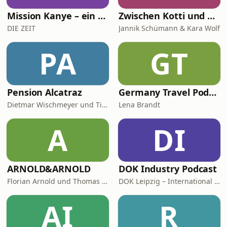
Mission Kanye – ein Stadion für eine Nacht
Zwischen Kotti und Kapiteln
DIE ZEIT
Jannik Schümann & Kara Wolf
PA
GT
Pension Alcatraz
Germany Travel Podcast with Lena Brandt
Dietmar Wischmeyer und Tina Voß
Lena Brandt
A
DI
ARNOLD&ARNOLD
DOK Industry Podcast
Florian Arnold und Thomas Arnold
DOK Leipzig – International Leipzig Festival for Documentary and Animated Film
AI
R