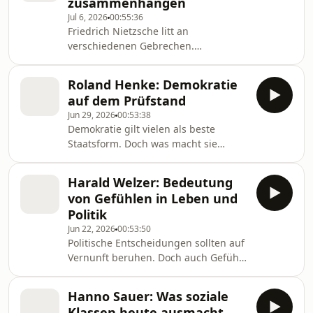
zusammenhängen
soziale Ungleichheit. Von WDR 5.
Jul 6, 2026
00:55:36
Friedrich Nietzsche litt an
verschiedenen Gebrechen.
Krankheiten produktiv zu nutzen,
bedeutete für ihn Gesundheit. Der
Roland Henke: Demokratie
Philosoph Helmut Heit spricht mit
auf dem Prüfstand
Jürgen Wiebicke darüber, wie
Jun 29, 2026
00:53:38
Krankheiten unser Leben verändern
Demokratie gilt vielen als beste
und Selbsterkenntnis fördern können.
Staatsform. Doch was macht sie
Von WDR 5.
eigentlich aus? Von den Wurzeln in
Athen bis zu Dauerwahlkampf,
Harald Welzer: Bedeutung
Volkssouveränität und der Frage,
von Gefühlen in Leben und
welche Tugenden sie braucht:
Politik
Darüber spricht Philosoph Roland
Jun 22, 2026
00:53:50
Henke mit Moderator Jürgen
Politische Entscheidungen sollten auf
Wiebicke. Von WDR 5.
Vernunft beruhen. Doch auch Gefühle
sind gesellschaftlich und politisch
bedeutsam, sagt der
Hanno Sauer: Was soziale
Sozialpsychologe Harald Welzer. Mit
Klassen heute ausmacht