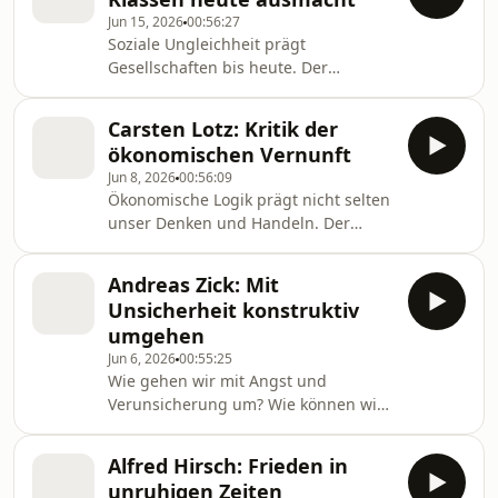
Jürgen Wiebicke spricht er darüber,
Jun 15, 2026
00:56:27
welchen Wert Gefühle in der
Soziale Ungleichheit prägt
Demokratie haben. Von WDR 5.
Gesellschaften bis heute. Der
Philosoph Hanno Sauer diskutiert im
Gespräch mit Moderator Jürgen
Carsten Lotz: Kritik der
Wiebicke, warum soziale Klassen
ökonomischen Vernunft
nicht nur durch Geld, sondern auch
Jun 8, 2026
00:56:09
durch Status und gesellschaftliches
Ökonomische Logik prägt nicht selten
Ansehen geprägt werden. Von WDR 5.
unser Denken und Handeln. Der
Philosoph Carsten Lotz spricht mit
Jürgen Wiebicke darüber, was das für
Andreas Zick: Mit
unsere Gesellschaft bedeutet. Von
Unsicherheit konstruktiv
WDR 5.
umgehen
Jun 6, 2026
00:55:25
Wie gehen wir mit Angst und
Verunsicherung um? Wie können wir
lernen, das Ungewisse nicht nur als
Bedrohung, sondern auch als
Alfred Hirsch: Frieden in
Möglichkeit zu begreifen? Darüber
unruhigen Zeiten
diskutieren Sozialpsychologe Andreas