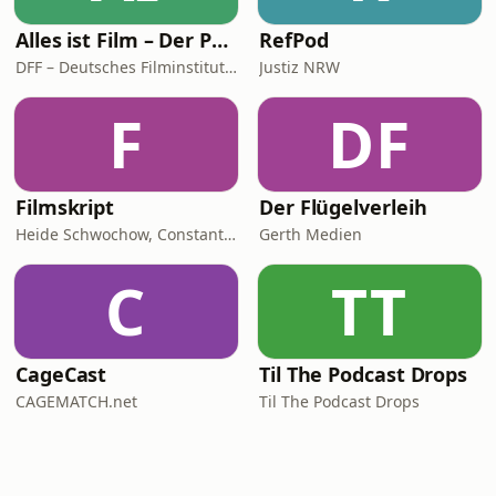
Alles ist Film – Der Podcast des DFF
RefPod
DFF – Deutsches Filminstitut & Filmmuseum
Justiz NRW
F
DF
Filmskript
Der Flügelverleih
Heide Schwochow, Constantin Lieb
Gerth Medien
C
TT
CageCast
Til The Podcast Drops
CAGEMATCH.net
Til The Podcast Drops