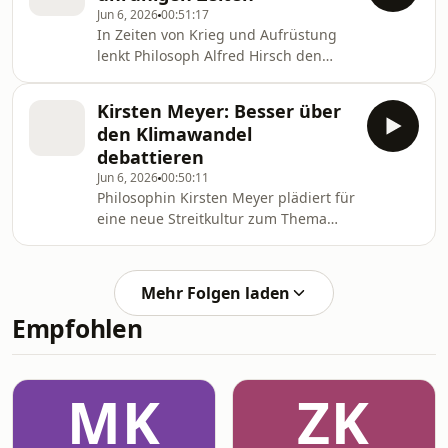
Jun 6, 2026
00:51:17
Zick und Moderatorin Carolin Courts.
In Zeiten von Krieg und Aufrüstung
Von WDR 5.
lenkt Philosoph Alfred Hirsch den
Blick auf den Frieden. Mit
Moderatorin Carolin Courts betrachtet
Kirsten Meyer: Besser über
er verschiedene Friedenskonzepte,
den Klimawandel
die den Fokus auch auf
debattieren
zwischenmenschliche Faktoren legen.
Jun 6, 2026
00:50:11
Von WDR 5.
Philosophin Kirsten Meyer plädiert für
eine neue Streitkultur zum Thema
Klimawandel: genauer im Denken,
klarer im Argumentieren und offener
für gemeinsame Lösungen. Was das
Mehr Folgen laden
für die Debatte bedeutet, bespricht
Empfohlen
sie mit Moderatorin Anja Backhaus.
Von WDR5.
MK
ZK