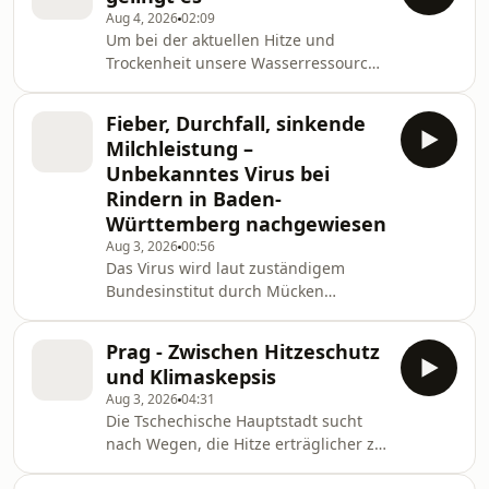
fasst die Ergebnisse zusammen
Aug 4, 2026
02:09
Um bei der aktuellen Hitze und
Trockenheit unsere Wasserressourcen
zu schonen, ist auch zu Hause
Wassersparen angesagt. Welche
Fieber, Durchfall, sinkende
technischen Lösungen es gibt und
Milchleistung –
wie das Wassersparen ohne großen
Unbekanntes Virus bei
Verzicht funktionieren kann, weiß
Rindern in Baden-
Margareta Holzreiter
Württemberg nachgewiesen
Aug 3, 2026
00:56
Das Virus wird laut zuständigem
Bundesinstitut durch Mücken
übertragen und gehört zu einer
Gruppe von Viren, die aus Afrika,
Prag - Zwischen Hitzeschutz
Asien und Australien kommen
und Klimaskepsis
(Autorin: Janina Schreiber)
Aug 3, 2026
04:31
Die Tschechische Hauptstadt sucht
nach Wegen, die Hitze erträglicher zu
machen. Während Bewohner und