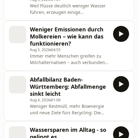
die Einzelheiten berichtet Sabrina
Weil Flüsse deutlich weniger Wasser
Fritz
führen, erzeugen einige
Wasserkraftwerke in Baden-
Württemberg weniger Strom.
Weniger Emissionen durch
Besonders kleinere Anlagen sind
Molkereien – wie kann das
betroffen, erste mussten ihren
funktionieren?
Betrieb bereits einschränken.
Aug 5, 2026
04:55
Margareta Holzreiter mit den
Immer mehr Menschen greifen zu
Hintergründen
Milchalternativen – auch verbunden
mit der Annahme, dass diese
schonender für Klima und Umwelt
Abfallbilanz Baden-
sind. Um da mithalten zu können,
Württemberg: Abfallmenge
setzten sich manche Molkereien
sinkt leicht
ambitionierte Klimaziele. Inka
Aug 4, 2026
01:06
Zimmermann berichtet
Weniger Restmüll, mehr Bioenergie
und neue Ziele fürs Recycling: Die
aktuelle Abfallbilanz zeigt, was sich
verbessert hat – und wo das Land
Wassersparen im Alltag - so
noch nachlegen will. Susanne Henn
gelingt es