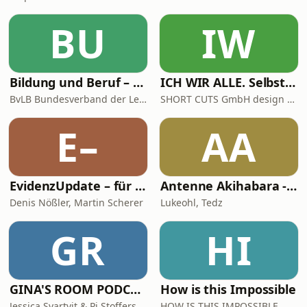
BU
IW
Bildung und Beruf – der Podcast des BvLB mit Martin Lang und Pascal Koch
ICH WIR ALLE. Selbst + Team + Werte-Entwicklung
BvLB Bundesverband der Lehrkräfte für Berufsbildung e.V.
SHORT CUTS GmbH design + kommunikation
E–
AA
EvidenzUpdate – für klügere Medizin
Antenne Akihabara - Ein deutscher Anime-Plausch
Denis Nößler, Martin Scherer
Lukeohl, Tedz
GR
HI
GINA'S ROOM PODCAST
How is this Impossible
Jessica Svartvit & Pi Stoffers
HOW IS THIS IMPOSSIBLE