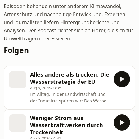
Episoden behandeln unter anderem Klimawandel,
Artenschutz und nachhaltige Entwicklung. Experten
und Journalisten liefern Hintergrundberichte und
Analysen. Der Podcast richtet sich an Hörer, die sich für
Umweltfragen interessieren.
Folgen
Alles andere als trocken: Die
Wasserstrategie der EU
Aug 6, 2026
03:35
Im Alltag, in der Landwirtschaft und
der Industrie spüren wir: Das Wasser
wird knapper. Dabei könnte viel mehr
Wasser gespart und wiederverwertet
Weniger Strom aus
werden. Mit ihrer Wasserresilienz-
Wasserkraftwerken durch
Strategie will die EU den Verbrauch
Trockenheit
bis 2030 um 10 Prozent senken. Über
Aug 5, 2026
01:41