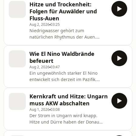
Touristen längst mit den Folgen leben
Hitze und Trockenheit:
müssen, tut sich die Regierung mit
Folgen für Auwälder und
der Anerkennung der neuen
Fluss-Auen
Klimarealität noch schwer, berichtet
Aug 2, 2026
03:25
Mathias von Lieben
Niedrigwasser gehört zum
natürlichen Rhythmus der Auen.
Werden die Trockenphasen jedoch
häufiger und länger, gerät ihr
Wie El Nino Waldbrände
ökologisches Gleichgewicht aus dem
befeuert
Takt. Warum Fluss-Auen und
Aug 2, 2026
03:47
Auwälder für uns wichtig sind und
Ein ungewöhnlich starker El Nino
wie wir sie schützen können, weiß
entwickelt sich derzeit im Pazifik.
Sabine Stöhr
Schon im Mai warnten Forschende:
Das könnte die Waldbrandsaison
Kernkraft und Hitze: Ungarn
weltweit verschärfen. Doch hat sich
muss AKW abschalten
diese Prognose bestätigt? Janina
Aug 1, 2026
03:08
Schreiber hat nachgefragt
Der Strom in Ungarn wird knapp.
Hitze und Dürre haben der Donau
stark zugesetzt. Der Fluss kann nicht
mehr genügend Kühlwasser liefern,