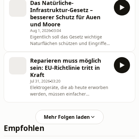
Das Natürliche-
deshalb musste das Kernkraftwerk
Infrastruktur-Gesetz –
Paks jetzt komplett abgeschaltet
besserer Schutz für Auen
werden. Drohen solche Szenarien
und Moore
auch in unseren Nachbarländern
Aug 1, 2026
03:04
Frankreich oder der Schweiz? Katha
Eigentlich soll das Gesetz wichtige
Jansen berichtet
Naturflächen schützen und Eingriffe
in die Natur besser ausgleichen. Doch
das Vorhaben ist umstritten. Kritiker
Reparieren muss möglich
warnen vor neuen Hürden für
sein: EU-Richtlinie tritt in
Wirtschaft und Landwirtschaft.
Kraft
Dietrich-Karl Mäurer berichtet
Jul 31, 2026
03:20
Elektrogeräte, die ab heute erworben
werden, müssen einfacher
reparierbar sein. Länger nutzen und
reparieren statt neu kaufen, davon
profitieren das Klima und der
Mehr Folgen laden
Geldbeutel. Doch die Umsetzung
Empfohlen
könnte schwieriger werden als
gedacht, berichtet Jakob Sax