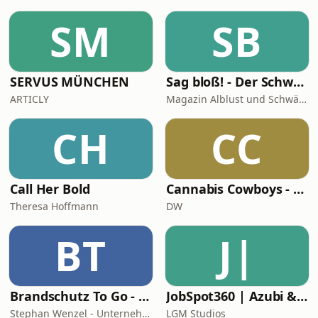
SM
SB
SERVUS MÜNCHEN
Sag bloß! - Der Schwäbische Alb Podcast
ARTICLY
Magazin Alblust und Schwäbische Alb Tourismus
CH
CC
Call Her Bold
Cannabis Cowboys - Die JuicyFields-Saga
Theresa Hoffmann
DW
BT
J|
Brandschutz To Go - News, Tipps und Anekdoten aus der Sicherheitstechnik
JobSpot360 | Azubi & Karriere Podcast
Stephan Wenzel - Unternehmensberatung zur DIN 14675 Zertifizierung
LGM Studios