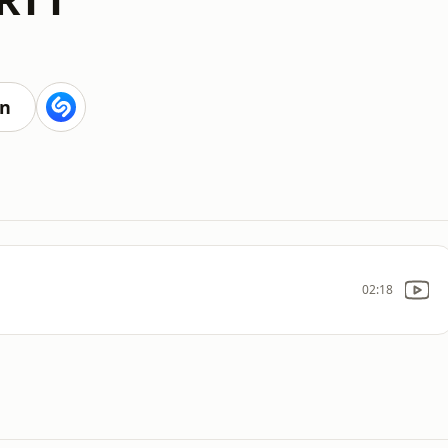
en
02:18