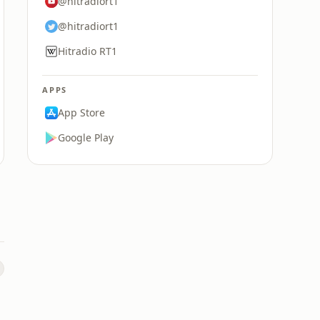
@hitradiort1
@hitradiort1
Hitradio RT1
APPS
App Store
Google Play