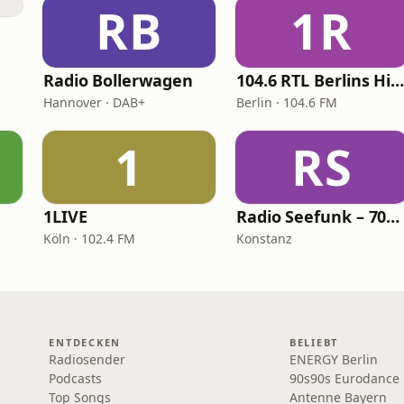
RB
1R
Radio Bollerwagen
104.6 RTL Berlins Hitradi
Hannover · DAB+
Berlin · 104.6 FM
1
RS
1LIVE
Radio Seefunk – 70er pur
Köln · 102.4 FM
Konstanz
ENTDECKEN
BELIEBT
Radiosender
ENERGY Berlin
Podcasts
90s90s Eurodance
Top Songs
Antenne Bayern