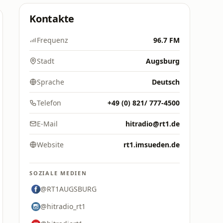
Kontakte
Frequenz
96.7 FM
Stadt
Augsburg
Sprache
Deutsch
Telefon
+49 (0) 821/ 777-4500
E-Mail
hitradio@rt1.de
Website
rt1.imsueden.de
SOZIALE MEDIEN
@RT1AUGSBURG
@hitradio_rt1