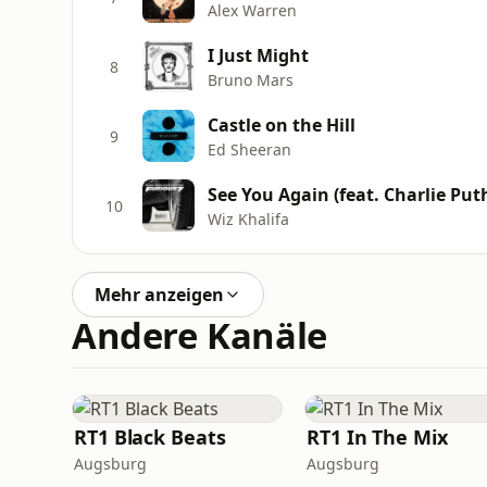
Alex Warren
I Just Might
8
Bruno Mars
Castle on the Hill
9
Ed Sheeran
See You Again (feat. Charlie Put
10
Wiz Khalifa
Mehr anzeigen
Andere Kanäle
RT1 Black Beats
RT1 In The Mix
Augsburg
Augsburg