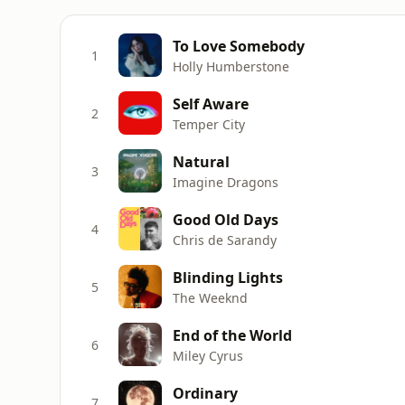
To Love Somebody
1
Holly Humberstone
Self Aware
2
Temper City
Natural
3
Imagine Dragons
Good Old Days
4
Chris de Sarandy
Blinding Lights
5
The Weeknd
End of the World
6
Miley Cyrus
Ordinary
7