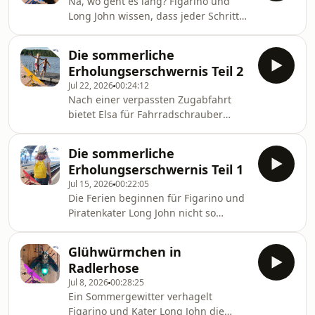
Na, wo geht es lang? Figarino und
drauf. Schließlich müsse man all die
Long John wissen, dass jeder Schritt
Insekten bedenken und überhaupt so
in die Verirrung führen könnte. Dabei
geflügelte kleine Wesen ertragen, die
wollten sie doch nur mal
nachts da einem um die Nase flattern
Die sommerliche
ausprobieren, wie es sich so anfühlt,
könnten! Das ist wahrlich nicht sein
Erholungserschwernis Teil 2
umgeben zu sein, von unzähligen
Ding! Trotzd
Jul 22, 2026
00:24:12
Maiskolben und Irrwegen. Ob sie aus
Nach einer verpassten Zugabfahrt
dem Feld wieder herausfinden?
bietet Elsa für Fahrradschrauber
Vielleicht kann jemand oder etwas
Figarino und seinen Kater eine
ihnen dabei helfen? Ganz gut ist es
spontane Mitfahrgelegenheit in den
auf jeden Fall, dass Figarino kratzige
Die sommerliche
Urlaub an. Erst einmal prima! Doch
Wollsocken dabeihat!&
Erholungserschwernis Teil 1
die sommerliche
Jul 15, 2026
00:22:05
Erholungserschwernis geht in der
Die Ferien beginnen für Figarino und
Pension "Sommerwiese“ weiter: Das
Piratenkater Long John nicht so
gebuchte Zimmer ist weg! Als Ersatz
reibungslos wie erhofft: Kater muss
gibt es ein anderes, allerdings
noch mal schnell ins Kräuterbeet,
seltsames Zimmer. Trotz Himmelbett
Glühwürmchen in
unverhofft platzt Besuch in die
und Betthupferl wartet im
Radlerhose
Fahrradwerkstatt und deshalb laufen
"Dahlienzimmer“ ein D
Jul 8, 2026
00:28:25
sie mit Reisegepäck verspätet los und
Ein Sommergewitter verhagelt
tja, da nützt auch das Flitzen über
Figarino und Kater Long John die