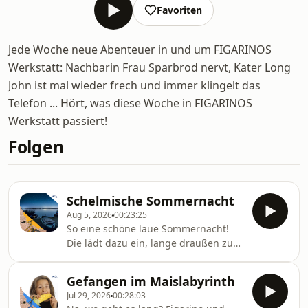
Favoriten
Jede Woche neue Abenteuer in und um FIGARINOS
Werkstatt: Nachbarin Frau Sparbrod nervt, Kater Long
John ist mal wieder frech und immer klingelt das
Telefon ... Hört, was diese Woche in FIGARINOS
Werkstatt passiert!
Folgen
Schelmische Sommernacht
Aug 5, 2026
00:23:25
So eine schöne laue Sommernacht!
Die lädt dazu ein, lange draußen zu
bleiben, den Sternenhimmel zu
bestaunen und die Frösche vom
Gefangen im Maislabyrinth
Seeufer aus zu belauschen. Long John
Jul 29, 2026
00:28:03
hat da allerdings nicht so große Lust