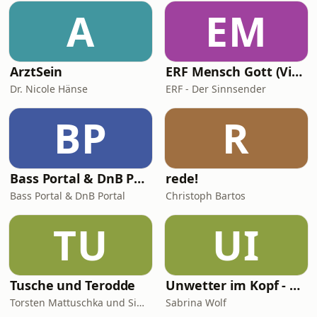
A
EM
ArztSein
ERF Mensch Gott (Video)
Dr. Nicole Hänse
ERF - Der Sinnsender
BP
R
Bass Portal & DnB Portal
rede!
Bass Portal & DnB Portal
Christoph Bartos
TU
UI
Tusche und Terodde
Unwetter im Kopf - Der Migräne Podcast
Torsten Mattuschka und Simon Terodde
Sabrina Wolf