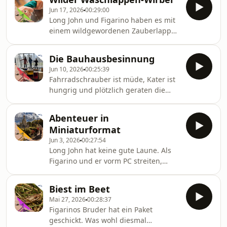
zumindest diesmal unbedingt mit,
trösten. Es hilft nur nichts! Frau
Jun 17, 2026
00:29:00
was den Fahrradschrauber zunächst
Muschelknauz schämt sich
Long John und Figarino haben es mit
erstaunt. Obwohl es an der
einem wildgewordenen Zauberlappen
Einlasskasse dann auch noch ein
zu tun. Ob sie ihn loskriegen, bevor er
Problem gibt, schaffen es die beiden
die Werkstatt komplett
ins neue Freizeitparadies mit
Die Bauhausbesinnung
auseinandernimmt? Abseits davon
Rutschen und Schwimmbecken. Der
Jun 10, 2026
00:25:39
besucht Reporterin Yvi das
Badbesuch läuft dann allerdings
Fahrradschrauber ist müde, Kater ist
Landesmuseum Halle. Dort zeigt ein
etwas a
hungrig und plötzlich geraten die
Archäologe, wie er die
beiden wieder einmal in ein
Himmelsscheibe von Nebra geputzt
unvorhergesehenes seltsames
und zum Glänzen gebracht hat.Mitte
Abenteuer in
Abenteuer. Ein geheimnisvolles Tuch
Juni schon vorbei und Kater Long John
Miniaturformat
verspricht, jedes Problem einfach
platzt der Kragen, weil die verstaubte
Jun 3, 2026
00:27:54
verschwinden zu lassen. Doch
Fahrr
Long John hat keine gute Laune. Als
plötzlich läuft alles ganz anders als
Figarino und er vorm PC streiten,
geplant. Kann man alles wegzaubern
saugt der Computer sie ein. Im
oder macht das nur noch mehr
skurrilen Miniland sind sie plötzlich
Probleme? Und was hat ein ganz
Biest im Beet
riesig! Ob sie da wieder
besonderes, schnörkelloses Bauhaus-
Mai 27, 2026
00:28:37
herauskommen?Kater Long John klickt
Fahrra
Figarinos Bruder hat ein Paket
sich am PC durch das Internet und
geschickt. Was wohl diesmal
dort von Stadtansicht zu Stadtansicht.