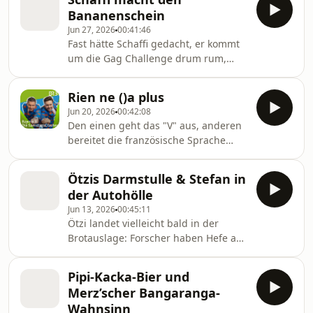
aller Fragen: Was macht Ex-
Bananenschein
Bundestrainer Julian Nagelsmann mit
Jun 27, 2026
00:41:46
sieben Millionen Euro Abfindung?!
Fast hätte Schaffi gedacht, er kommt
um die Gag Challenge drum rum,
aber nein: Stefan meldet sich rein,
per Video und Audio und fordert
Rien ne ()a plus
einfach beide heraus. Außerdem
Jun 20, 2026
00:42:08
gibt's den speziellen WM-Rückblick
Den einen geht das "V" aus, anderen
mit Techno-Schiri und heiße Hunde.
bereitet die französische Sprache
Probleme...bei diesem Wahnsinn der
Woche müssen Stefan Kreutzer und
Ötzis Darmstulle & Stefan in
Sebastian Schaffstein erstmal eine
der Autohölle
ordentliche Trinkpause einlegen und
Jun 13, 2026
00:45:11
das am Tag der offenen Tür.
Ötzi landet vielleicht bald in der
Brotauslage: Forscher haben Hefe aus
seinem Darm isoliert und damit
Sauerteigbrot gebacken. Dazu: Stefan
Pipi-Kacka-Bier und
Kreutzers WM-Spezial der Gag-
Merz’scher Bangaranga-
Challenge und eine neue Runde
Wahnsinn
seines Auto-Albtraums - mit Schaffi