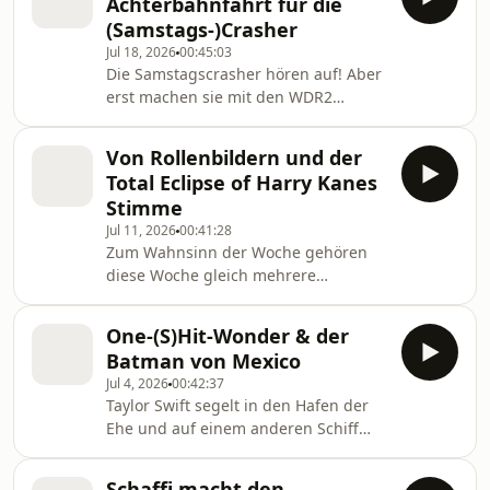
Achterbahnfahrt für die
Standesbeamten.
(Samstags-)Crasher
Jul 18, 2026
00:45:03
Die Samstagscrasher hören auf! Aber
erst machen sie mit den WDR2
Kollegen die Autobahn für Urlauber
frei. Außerdem kümmert sich der
Von Rollenbildern und der
Erklärbär um spezielle
Total Eclipse of Harry Kanes
Leihmutterschaften, es geht um
Stimme
bekiffte Hunde und das
Jul 11, 2026
00:41:28
Geruchserlebnis im Trojanischen
Zum Wahnsinn der Woche gehören
Pferd.
diese Woche gleich mehrere
Abstürze, ein Geschirrspüler und ein
Lauf von Friedrich Merz. Und
One-(S)Hit-Wonder & der
Achtung: In der Gag-Challenge muss
Batman von Mexico
Stefan Kreuzer in die Trickkiste
Jul 4, 2026
00:42:37
greifen. Kommt Schaffi diesmal gegen
Taylor Swift segelt in den Hafen der
seine schlechten Witze an?
Ehe und auf einem anderen Schiff
segelt nur ein fetter Fliegenschwarm.
Und natürlich klären wir die Frage
Schaffi macht den