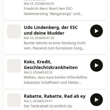
Mai 23, 2026
00:40:20
als Chauffeur!
Friedrich Merz feiert den ESC-
Gewinnersong "Bangaranga" und
Stefan Kreutzer scheint
Geruchsprobleme im Stau auf dem
Udo Lindenberg, der ESC
Weg in den Urlaub zu haben.
und deine Mudder
Stattdessen im Studio: Christin
Mai 16, 2026
00:41:28
Balogh. Hält sie Schaffis bodenloser
Bunter könnte so eine Sendung nicht
Gag Challange stand?
sein. Passend zum Eurovision Song
Contest gibt es eine besondere Live-
Schalte zum ESC nach Wien. Stefan
Koks, Kredit,
Kreutzer hat dieses Mal wieder ein
Geschlechtskrankheiten
paar "Mudder-Witze" dabei. Ob er
Mai 9, 2026
00:42:53
damit Sebastian Schaffstein knackt?
Wetten, dass eure beiden Killerdelfine
Sebastian Schaffstein und Stefan
Kreutzer euch wieder Lacher
herauskitzeln wie die Teilnehmer der
Rabatte, Rabatte, Rad ab ey
Weltmeisterschaft Würme im
Mai 2, 2026
00:35:51
Würmerlocken?! Was Poolliegen und
Der Tankrabatt ist endlich da.
Koks miteinander zu tun haben,