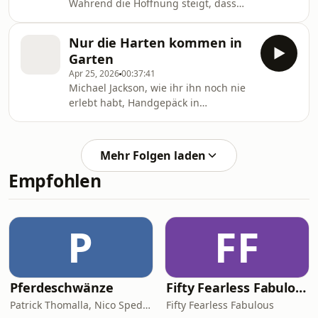
Während die Hoffnung steigt, dass
warum der Papst Stress mit seiner
die Preise wieder sinken, will Stefan
Bank hat und welche Rolle "Grimma
Kreutzer bei der Gag Challenge auf
an der Mulde" spielt, hört ihr in
Nur die Harten kommen in
seiner Überholspur bleiben.
dieser neuen Folge. Aber Achtung,
Garten
wenn euch dabei Darmwinde
Apr 25, 2026
00:37:41
entfleuch
Michael Jackson, wie ihr ihn noch nie
erlebt habt, Handgepäck in
Turbulenzen und eine Fitness-Messe
mit Flatulenzen. Mit dabei auch ein
Hirsch und ein Wal und tierisch
Mehr Folgen laden
komisch wird's auch wieder mit der
Empfohlen
Gag-Challenge.
P
FF
Pferdeschwänze
Fifty Fearless Fabulous - der Podcast für Frauen mitten im Leben
Patrick Thomalla, Nico Spedicato
Fifty Fearless Fabulous