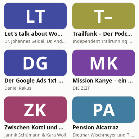
LT
T–
Let's talk about Woman & Health
Trailfunk – Der Podcast von Alles-laufbar.de
Dr. Johannes Seidel, Dr. Andreas Nather, Dr. Agnes Jäger-Lansky, Kolleginnen und Kollegen
Independent Trailrunning Media
DG
MK
Der Google Ads 1x1 Podcast - Insights & Tipps vom SEA Experten Daniel Rakus
Mission Kanye – ein Stadion für eine Nacht
Daniel Rakus
DIE ZEIT
ZK
PA
Zwischen Kotti und Kapiteln
Pension Alcatraz
Jannik Schümann & Kara Wolf
Dietmar Wischmeyer und Tina Voß