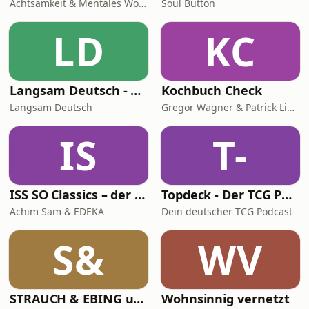
Achtsamkeit & Mentales Wohlbefinden
Soul Button
LD
KC
Langsam Deutsch - Deutsch lernen
Kochbuch Check
Langsam Deutsch
Gregor Wagner & Patrick Linke
IS
T-
ISS SO Classics – der Ernährungspodcast mit Achim Sam (Wiederholungen)
Topdeck - Der TCG Podcast
Achim Sam & EDEKA
Dein deutscher TCG Podcast
S&
WV
STRAUCH & EBING ungeskriptet
Wohnsinnig vernetzt