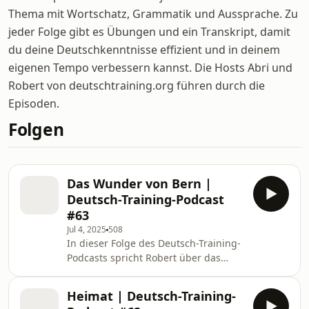
Thema mit Wortschatz, Grammatik und Aussprache. Zu
jeder Folge gibt es Übungen und ein Transkript, damit
du deine Deutschkenntnisse effizient und in deinem
eigenen Tempo verbessern kannst. Die Hosts Abri und
Robert von deutschtraining.org führen durch die
Episoden.
Folgen
Das Wunder von Bern |
Deutsch-Training-Podcast
#63
Jul 4, 2025
508
In dieser Folge des Deutsch-Training-
Podcasts spricht Robert über das
Wunder von Bern - ein wichtiges
Ereignis aus der deutschen
Heimat | Deutsch-Training-
Sportgeschichte.Auf der Podcast-