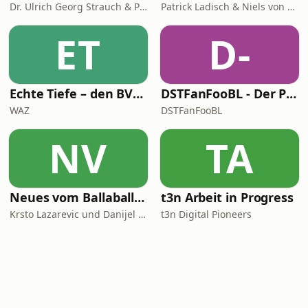
Dr. Ulrich Georg Strauch & Prof. Dr. Jens Ebing
Patrick Ladisch & Niels von Breymann
ET
D-
Echte Tiefe – den BVB verstehen
DSTFanFooBL - Der Podcast zur Down Set Talk! Fantasy Football Bundesliga
WAZ
DSTFanFooBL
NV
TA
Neues vom Ballaballa-Balkan
t3n Arbeit in Progress
Krsto Lazarevic und Danijel Majic
t3n Digital Pioneers