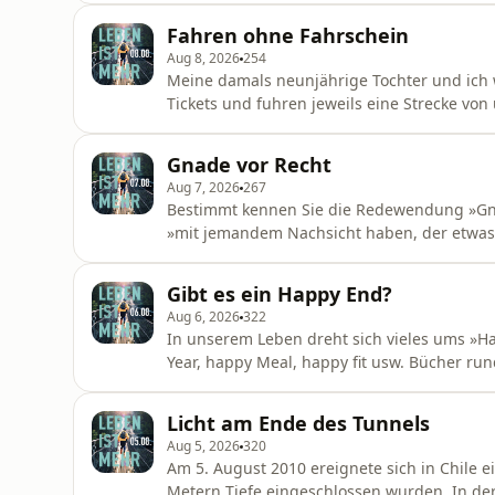
Kugelstoß-Versuch aufs Knie. Vor dem letzte
Fahren ohne Fahrschein
somit ihre Konkurrentin,
Aug 8, 2026
254
Meine damals neunjährige Tochter und ich
Tickets und fuhren jeweils eine Strecke vo
schließlich wieder an unserem Bahnhof anka
haben die Tickets umsonst gekauft! Wir wu
Gnade vor Recht
kontrolliert.«Klingt eigentlich ganz logis
Aug 7, 2026
267
Bestimmt kennen Sie die Redewendung »Gnad
»mit jemandem Nachsicht haben, der etwas U
es eigentlich verdient hätte«. Nehmen wir 
Garagenfenster des Nachbarn kaputt. Doch a
Gibt es ein Happy End?
lächelnd ab. Er lässt
Aug 6, 2026
322
In unserem Leben dreht sich vieles ums »H
Year, happy Meal, happy fit usw. Bücher rund
und alle sollen glücklich sein. Die Frage ble
schnell wieder verschwindet? In einem österr
Licht am Ende des Tunnels
lieb aber sch
Aug 5, 2026
320
Am 5. August 2010 ereignete sich in Chile e
Metern Tiefe eingeschlossen wurden. In d