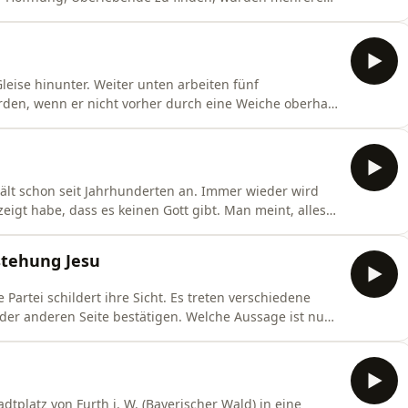
nszeichen aus einem der eingerichteten Schutzräume?
en auf das Bohrgestänge zeigten an, dass da unten
Gleise hinunter. Weiter unten arbeiten fünf
ürden, wenn er nicht vorher durch eine Weiche oberhalb
t wird. Dort befindet sich jedoch ebenfalls ein Arbeiter.
n entscheiden, auf welches Gleis der Zug rollt. Würden
ält schon seit Jahrhunderten an. Immer wieder wird
eigt habe, dass es keinen Gott gibt. Man meint, alles
nschaft kenne die Gesetze und die Zusammenhänge. Die
 entstanden ist. Wir bräuchten Gott nicht. Vor einigen
stehung Jesu
e Partei schildert ihre Sicht. Es treten verschiedene
 der anderen Seite bestätigen. Welche Aussage ist nun
er Zeuge auf der Seite des einen oder des anderen
 neutralen Zeugen, die zufällig vor Ort waren, denn sie
dtplatz von Furth i. W. (Bayerischer Wald) in eine