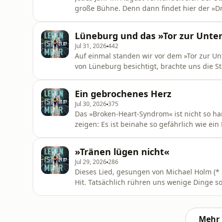
große Bühne. Denn dann findet hier der »Dra
Deutschland. Erstmals wurde es 1590 erwähn
Ort beteiligt. Der Inhalt lässt sich so zusa
Lüneburg und das »Tor zur Unte
bestimmt ist, steigt zu al
Jul 31, 2026
442
Auf einmal standen wir vor dem »Tor zur Unt
von Lüneburg besichtigt, brachte uns die St
Gartenpforte, die zum Sinnbild von gefäh
Lüneburg liegt auf einem Salzstock. Auch 
Ein gebrochenes Herz
bis heute Salz und Gips. Es entstehen Hoh
Jul 30, 2026
375
Das »Broken-Heart-Syndrom« ist nicht so 
zeigen: Es ist beinahe so gefährlich wie ein
als »Takotsubo-Syndrom« stellt diese Erkran
die gleichen Symptome auf wie ein Herzinfar
»Tränen lügen nicht«
Entdecker (einem japa
Jul 29, 2026
286
Dieses Lied, gesungen von Michael Holm (* 
Hit. Tatsächlich rühren uns wenige Dinge 
Kind. Wer weint, der ist überwältigt von sei
Arten von Tränen: Freudentränen, Tränen de
Tränen wegen körperl
Mehr 