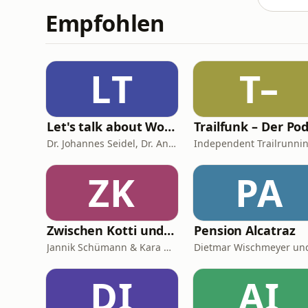
Empfohlen
LT
T–
Let's talk about Woman & Health
Dr. Johannes Seidel, Dr. Andreas Nather, Dr. Agnes Jäger-Lansky, Kolleginnen und Kollegen
ZK
PA
Zwischen Kotti und Kapiteln
Pension Alcatraz
Jannik Schümann & Kara Wolf
DI
AI