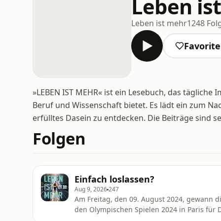
Leben is
Leben ist mehr
1248 Fol
Favorit
»LEBEN IST MEHR« ist ein Lesebuch, das tägliche
Beruf und Wissenschaft bietet. Es lädt ein zum 
erfülltes Dasein zu entdecken. Die Beiträge sind se
Folgen
Einfach loslassen?
Aug 9, 2026
247
Am Freitag, den 09. August 2024, gewann d
den Olympischen Spielen 2024 in Paris für 
waren die Bedingungen nicht gerade günsti