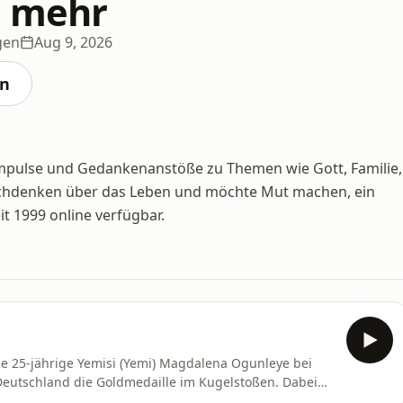
t mehr
gen
Aug 9, 2026
en
 Impulse und Gedankenanstöße zu Themen wie Gott, Familie,
Nachdenken über das Leben und möchte Mut machen, ein
it 1999 online verfügbar.
ie 25-jährige Yemisi (Yemi) Magdalena Ogunleye bei
Deutschland die Goldmedaille im Kugelstoßen. Dabei
g gewesen. Es regnete, und Yemi stürzte beim ersten