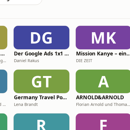
DG
MK
Trailfunk – Der Podcast von Alles-laufbar.de
Der Google Ads 1x1 Podcast - Insights & Tipps vom SEA Experten Daniel Rakus
Mission Kanye – ein Stadion für 
Independent Trailrunning Media
Daniel Rakus
DIE ZEIT
GT
A
Germany Travel Podcast with Lena Brandt
ARNOLD&ARNOLD
Dietmar Wischmeyer und Tina Voß
Lena Brandt
Florian Arnold und Thomas Arn
R
F