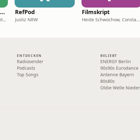
Alles ist Film – Der Podcast des DFF
RefPod
Filmskript
DFF – Deutsches Filminstitut & Filmmuseum
Justiz NRW
Heide Schwochow, Constantin Lieb
ENTDECKEN
BELIEBT
Radiosender
ENERGY Berlin
Podcasts
90s90s Eurodance
Top Songs
Antenne Bayern
80s80s
Oldie Welle Niede