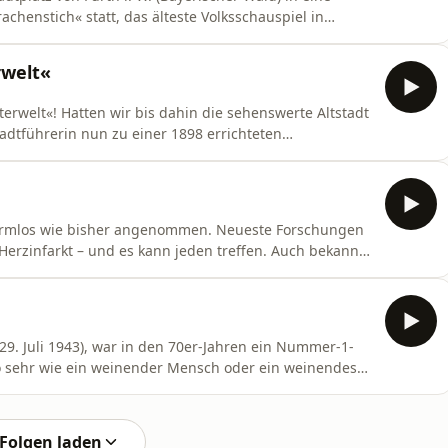
chenstich« statt, das älteste Volksschauspiel in
t. An der Inszenierung dieser Legende ist der halbe
mmenfassen: In einer Zeit, die von Not und Elend
rwelt«
erwelt«! Hatten wir bis dahin die sehenswerte Altstadt
adtführerin nun zu einer 1898 errichteten
rlichen Bodenabsenkungen geworden ist. Denn
wenn der Abbau beendet wurde, löst das Grundwasser
harmlos wie bisher angenommen. Neueste Forschungen
 Herzinfarkt – und es kann jeden treffen. Auch bekannt
kung Mediziner noch immer vor ein Rätsel. Sie weist
kt – sie hat aber nicht die gleichen Ursachen. Dem
29. Juli 1943), war in den 70er-Jahren ein Nummer-1-
so sehr wie ein weinender Mensch oder ein weinendes
nen Emotionen. Tränen lügen nicht.Es gibt vielerlei
r Trauer, Tränen der Wut, Mitleidstränen, Angsttränen,
Folgen laden