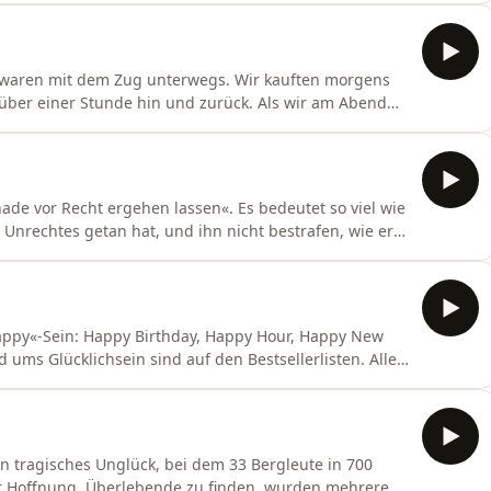
n Versuch, bei dem sie exakt 20,00 Meter erzielte und
 waren mit dem Zug unterwegs. Wir kauften morgens
n über einer Stunde hin und zurück. Als wir am Abend
men, sagte sie ganz enttäuscht zu mir: »Papa, wir
rden auf dem Hin- und Rückweg gar nicht
e vor Recht ergehen lassen«. Es bedeutet so viel wie
nrechtes getan hat, und ihn nicht bestrafen, wie er
einmal an, mein Sohn schießt beim Fußballspielen das
ls ich es bezahlen will, lehnt der Nachbar freundlich
appy«-Sein: Happy Birthday, Happy Hour, Happy New
 ums Glücklichsein sind auf den Bestsellerlisten. Alles
ibt allerdings: Wie fange ich das Glück ein, das so
eichischen Lied heißt es: »s’Glück ist ein Vogerl, gar
in tragisches Unglück, bei dem 33 Bergleute in 700
er Hoffnung, Überlebende zu finden, wurden mehrere