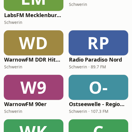
Schwerin
LabsFM Mecklenburg-Vorpommern
Schwerin
WD
RP
WarnowFM DDR Hitgiganten
Radio Paradiso Nord
Schwerin
Schwerin · 89.7 FM
W9
O-
WarnowFM 90er
Ostseewelle - Region West - Mecklenburg
Schwerin
Schwerin · 107.3 FM
WK
C