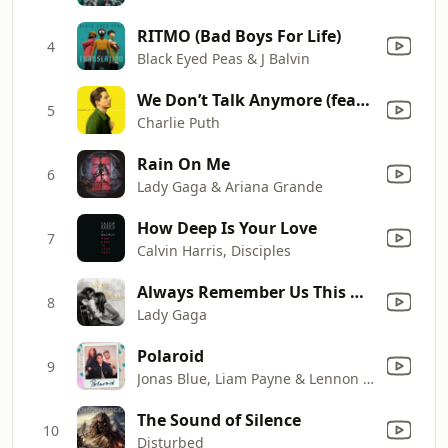
RITMO (Bad Boys For Life)
4
Black Eyed Peas & J Balvin
We Don’t Talk Anymore (feat. Selena Gomez)
5
Charlie Puth
Rain On Me
6
Lady Gaga & Ariana Grande
How Deep Is Your Love
7
Calvin Harris, Disciples
Always Remember Us This Way
8
Lady Gaga
Polaroid
9
Jonas Blue, Liam Payne & Lennon Stella
The Sound of Silence
10
Disturbed