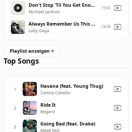
Don't Stop 'Til You Get Enough (Single Edit)
15:02
Michael Jackson
Always Remember Us This Way
14:58
Lady Gaga
Playlist anzeigen
Top Songs
Havana (feat. Young Thug)
1
Camila Cabello
Ride It
2
Regard
Going Bad (feat. Drake)
3
Meek Mill