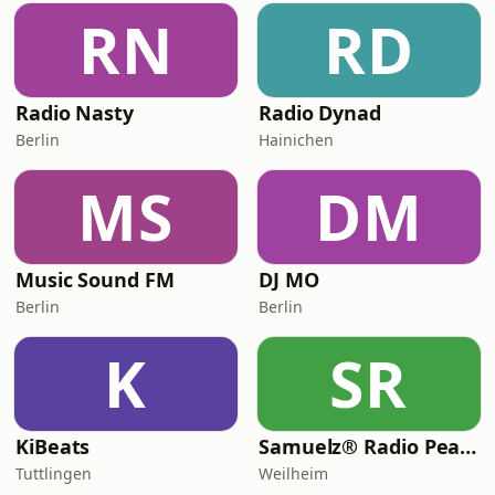
RN
RD
Radio Nasty
Radio Dynad
Berlin
Hainichen
MS
DM
Music Sound FM
DJ MO
Berlin
Berlin
K
SR
KiBeats
Samuelz® Radio Peace & Excellence 24/7
Tuttlingen
Weilheim