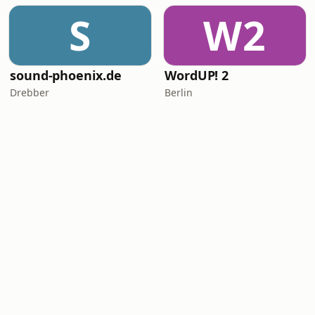
S
W2
sound-phoenix.de
WordUP! 2
Drebber
Berlin