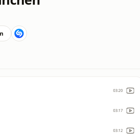
en
03:20
03:17
03:12