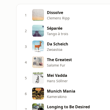
Dissolve
1
Clemens Ripp
Séparée
2
Tango à trois
Da Scheich
3
Zwoastoa
The Greatest
4
Salome Fur
Mei Vadda
5
Hans Söllner
Munich Mania
6
Kamerakino
Longing to Be Desired
7