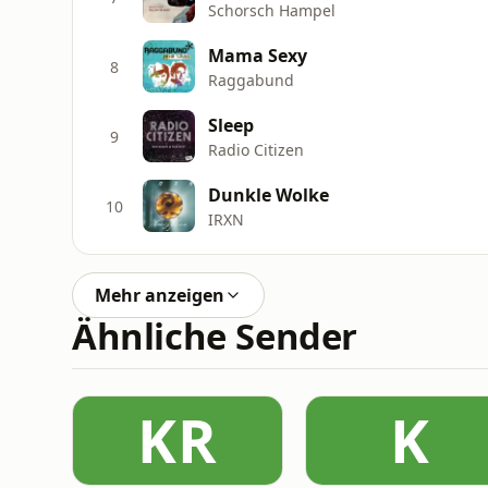
Schorsch Hampel
Mama Sexy
8
Raggabund
Sleep
9
Radio Citizen
Dunkle Wolke
10
IRXN
Mehr anzeigen
Ähnliche Sender
KR
K