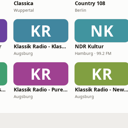
Classica
Country 108
Wuppertal
Berlin
KR
NK
r
Klassik Radio - Klassik Dreams
NDR Kultur
Augsburg
Hamburg · 99.2 FM
KR
KR
Klassik Radio - Giuseppe Verdi
Klassik Radio - Pure Mozart
Klassik Radio - New Class
Augsburg
Augsburg