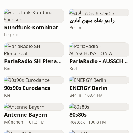
رادیو شاه میهن آبادی
Rundfunk-Kombinat Sachsen
Berlin
Leipzig
ParlaRadio SH Plenarsaal
ParlaRadio - AUSSCHUSS TON A
Kiel
Kiel
90s90s Eurodance
ENERGY Berlin
Kiel
Berlin · 103.4 FM
Antenne Bayern
80s80s
München · 101.3 FM
Rostock · 100.8 FM