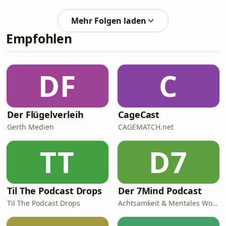
Familienmorgen mit Kind,
Franzbrötchen und der wichtigen
Mehr Folgen laden
Frage, warum Salamibrötchen nur mit
Empfohlen
Rind wirklich Sinn ergeben. Es geht
um Weizenwarnungen aus der Ehe,
Entsafter-Pläne ohne Zeit, Fisch mit
und ohne Fischereischein sowie eine
DF
C
Vergangenheit zwischen
Schwarzangeln und Herings-
Busfahrten. Dazu: Supermarkt-F
Der Flügelverleih
CageCast
Gerth Medien
CAGEMATCH.net
TT
D7
Til The Podcast Drops
Der 7Mind Podcast
Til The Podcast Drops
Achtsamkeit & Mentales Wohlbefinden