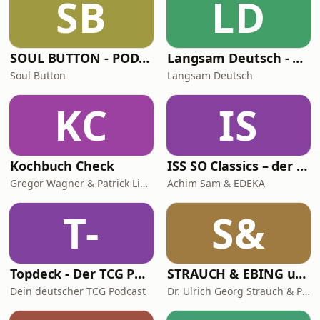
SB
LD
SOUL BUTTON - PODCAST
Langsam Deutsch - Deutsch lernen
Soul Button
Langsam Deutsch
KC
IS
Kochbuch Check
ISS SO Classics – der Ernährungspodcast mit Achim Sam (Wiederholungen)
Gregor Wagner & Patrick Linke
Achim Sam & EDEKA
T-
S&
Topdeck - Der TCG Podcast
STRAUCH & EBING ungeskriptet
Dein deutscher TCG Podcast
Dr. Ulrich Georg Strauch & Prof. Dr. Jens Ebing