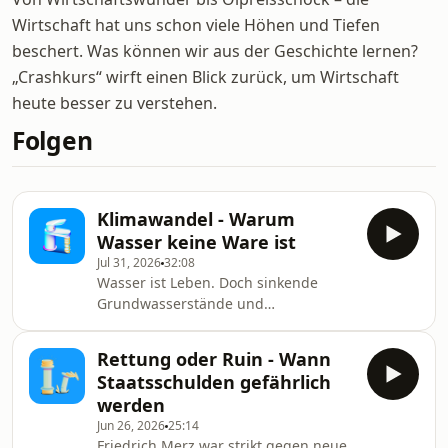
Wirtschaft hat uns schon viele Höhen und Tiefen
beschert. Was können wir aus der Geschichte lernen?
„Crashkurs“ wirft einen Blick zurück, um Wirtschaft
heute besser zu verstehen.
Folgen
Klimawandel - Warum
Wasser keine Ware ist
Jul 31, 2026
32:08
Wasser ist Leben. Doch sinkende
Grundwasserstände und
Klimaerwärmung setzen die
Ressource unter Druck. Kann
Rettung oder Ruin - Wann
Trinkwasser auch bei uns knapp
Staatsschulden gefährlich
werden – und wie lässt sich die
werden
Versorgung für alle sichern? Pfister,
Jun 26, 2026
25:14
Sandra, Reimer, Jule
Friedrich Merz war strikt gegen neue