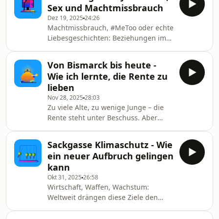
Geschichte zeigt: Sogar in den
Sex und Machtmissbrauch
Wirtschaftswunderjahren war eine
Dez 19, 2025
24:26
Arbeitszeitverkürzung möglich -
Machtmissbrauch, #MeToo oder echte
warum nicht heute? Pfister, Sandra
Liebesgeschichten: Beziehungen im
Job sind kompliziert. Schon in den
1920er-Jahren berichten Näherinnen
Von Bismarck bis heute -
von Übergriffen, später kämpfen
Wie ich lernte, die Rente zu
Sekretärinnen mit Sexismus. Wie geht
lieben
Nähe am Arbeitsplatz - ohne
Nov 28, 2025
28:03
Abhängigkeit? Krieg, Columba
Zu viele Alte, zu wenige Junge – die
Rente steht unter Beschuss. Aber
vielleicht wird das demografische
Problem zu groß gemacht, und die
Sackgasse Klimaschutz - Wie
Rente ist besser als ihr Ruf. Immerhin
ein neuer Aufbruch gelingen
hat sie Kriege und Krisen
kann
überstanden in ihren mehr als
Okt 31, 2025
26:58
hundert Jahren. Becker, Birgid
Wirtschaft, Waffen, Wachstum:
Weltweit drängen diese Ziele den
Klimaschutz an den Rand – vor allem
in den USA unter Trump. In den