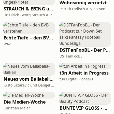
Wohnsinnig vernetzt
STRAUCH & EBING ungeskriptet
Patrick Ladisch & Niels von Breymann
Dr. Ulrich Georg Strauch & Prof. Dr. Jens Ebing
Echte Tiefe – den BVB verstehen
WAZ
DSTFanFooBL - Der Podcast zur Down Set Talk! Fantasy Football Bundesliga
DSTFanFooBL
t3n Arbeit in Progress
Neues vom Ballaballa-Balkan
t3n Digital Pioneers
Krsto Lazarevic und Danijel Majic
Die Medien-Woche
BUNTE VIP GLOSS - Der Beauty Podcast
Christian Meier