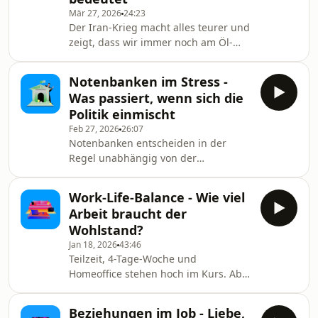
wir da noch mithalten? Pfister, Sandra
Mär 27, 2026
24:23
Der Iran-Krieg macht alles teurer und
zeigt, dass wir immer noch am Öl-
Tropf hängen. Warum ist es so
schwer, davon loszukommen? Vor gut
Notenbanken im Stress -
50 Jahren nach der Ölkrise 1973
Was passiert, wenn sich die
haben wir versucht, unabhängiger zu
Politik einmischt
werden – mit Tempolimit und
Feb 27, 2026
26:07
Energiesparen. Pfister Sandra, Holz
Notenbanken entscheiden in der
Dorothee
Regel unabhängig von der
Tagespolitik über unser Geld. Denn
die Geschichte lehrt: Wenn sich
Work-Life-Balance - Wie viel
Politiker einmischen in die Zinspolitik,
Arbeit braucht der
so wie Trump, endet es oft in einer
Wohlstand?
höheren Inflation oder sogar
Jan 18, 2026
43:46
Rezession. Pfister, Sandra
Teilzeit, 4-Tage-Woche und
Homeoffice stehen hoch im Kurs. Aber
können wir uns so viel Work-Life-
Balance leisten? Der Blick in die
Beziehungen im Job - Liebe,