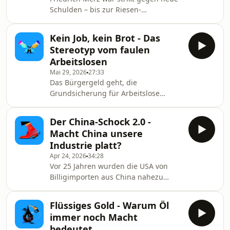
Schulden – bis zur Riesen-
Kehrtwende. Wann sind
Staatsschulden sinnvoll, wann
Kein Job, kein Brot - Das
bringen sie Staaten ins Wanken? Das
Stereotyp vom faulen
zeigen historische Wendepunkte wie
Arbeitslosen
die Wiedervereinigung und die
Mai 29, 2026
27:33
Eurokrise in Griechenland. Krieg,
Das Bürgergeld geht, die
Columba
Grundsicherung für Arbeitslose
kommt. Die Idee dahinter: Mehr
Druck kann mehr Menschen in Jobs
Der China-Schock 2.0 -
bringen. Stimmt das? Auf jeden Fall
Macht China unsere
hat das Stereotyp vom
Industrie platt?
arbeitsunwilligen Arbeitslosen eine
Apr 24, 2026
34:28
lange, ungute Tradition. Becker,
Vor 25 Jahren wurden die USA von
Birgid
Billigimporten aus China nahezu
überschwemmt. Sehr schnell wurden
ganze Regionen deindustrialisiert.
Flüssiges Gold - Warum Öl
Jetzt macht China unseren
immer noch Macht
Kernindustrien Konkurrenz. Können
bedeutet