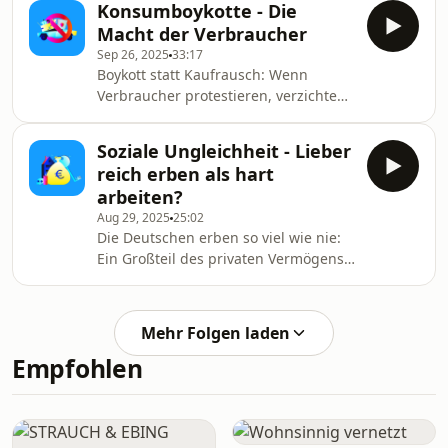
Konsumboykotte - Die
1990er-Jahren und nach 2015 schien
Macht der Verbraucher
ein Aufbruch noch möglich. Was hat
Sep 26, 2025
33:17
damals funktioniert und was fehlt uns
Boykott statt Kaufrausch: Wenn
heute? Pfister, Sandra
Verbraucher protestieren, verzichten
sie. Doch kann das Unternehmen
beeinflussen, Regime beenden,
Soziale Ungleichheit - Lieber
Trump stoppen? In der Geschichte
reich erben als hart
gibt es viele erfolgreiche Beispiele:
arbeiten?
von der Boston Tea Party bis zum
Aug 29, 2025
25:02
Shell-Boykott. Pfister, Sandra
Die Deutschen erben so viel wie nie:
Ein Großteil des privaten Vermögens
ist nicht selbst erarbeitet. Nicht die
eigene Leistung, sondern das Erbe
bestimmt zunehmend unsere
Mehr Folgen laden
Möglichkeiten. Das war nicht immer
Empfohlen
so - warum ändern wir es dann nicht?
Pfister, Sandra