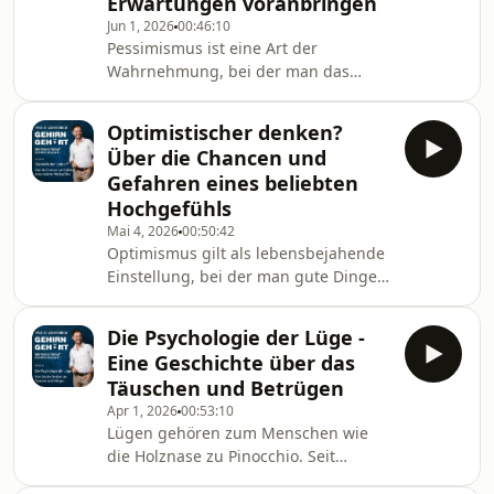
Erwartungen voranbringen
oder der preiswerteste Stromtarif. In
Jun 1, 2026
00:46:10
einer multioptionalen Gesellschaft
Pessimismus ist eine Art der
verkommt gefühlt alles zum
Wahrnehmung, bei der man das
Reflexionsgegenstand. Die
Schlimmste von der Zukunft erwartet.
grenzenlose Vielfalt, aber auch die
Ein solcher Denkstil ist heutzutage
Angst, etwas zu ve
Optimistischer denken?
nicht nur unbeliebt, er gilt
Über die Chancen und
gesellschaftlich auch als Verhalten,
Gefahren eines beliebten
der wichtige und dringend nötige
Hochgefühls
Entwicklungen aufhält. Und dennoch
Mai 4, 2026
00:50:42
ist das wissenschaftlich alles nicht so
Optimismus gilt als lebensbejahende
ganz eindeutig. Es existieren viele
Einstellung, bei der man gute Dinge
Halbwahrheiten über das
für die Zukunft erwartet, und selbst in
Schwarzsehen, die wir heute einmal
schwierigen Zeiten immer
Die Psychologie der Lüge -
Möglichkeiten sieht, entschlossen
Eine Geschichte über das
handeln zu können. Ein leichter
Täuschen und Betrügen
Optimismus treibt uns auf eine gute
Apr 1, 2026
00:53:10
Weise an. Er macht
Lügen gehören zum Menschen wie
handlungsbereiter,
die Holznase zu Pinocchio. Seit
gesundheitsbewusster, und sogar
Anbeginn unserer Zeit können wir es
attraktiver beim online-Dating. Zu viel