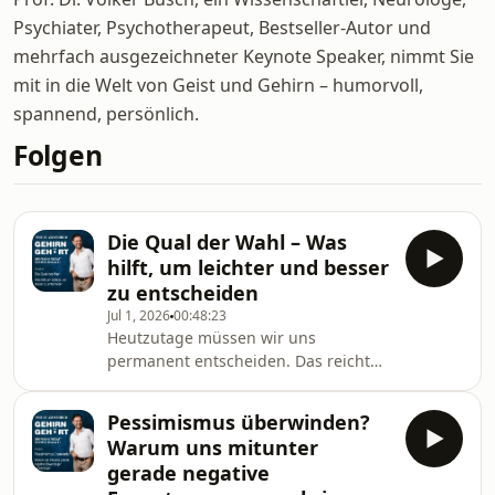
Psychiater, Psychotherapeut, Bestseller-Autor und
mehrfach ausgezeichneter Keynote Speaker, nimmt Sie
mit in die Welt von Geist und Gehirn – humorvoll,
spannend, persönlich.
Folgen
Die Qual der Wahl – Was
hilft, um leichter und besser
zu entscheiden
Jul 1, 2026
00:48:23
Heutzutage müssen wir uns
permanent entscheiden. Das reicht
von banalen Dingen des Alltags bis
zur Wahl des richtigen
Pessimismus überwinden?
Lebensmodells. Kaum etwas bleibt
Warum uns mitunter
davon verschont, sei es die beste
gerade negative
Ernährung, renditestärkste Anlage