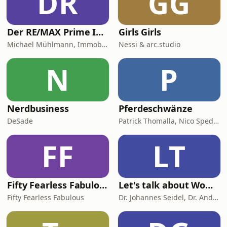
DR
GG
Der RE/MAX Prime ImmoTalk München - werden Sie zum Experten der eigenen 4 Wände!
Girls Girls
Michael Mühlmann, Immobiliengutachter (Dipl. Sachverständiger DIA)
Nessi & arc.studio
N
P
Nerdbusiness
Pferdeschwänze
DeSade
Patrick Thomalla, Nico Spedicato
FF
LT
Fifty Fearless Fabulous - der Podcast für Frauen mitten im Leben
Let's talk about Woman & Health
Fifty Fearless Fabulous
Dr. Johannes Seidel, Dr. Andreas Nather, Dr. Agnes Jäger-Lansky, Kolleginnen und Kollegen