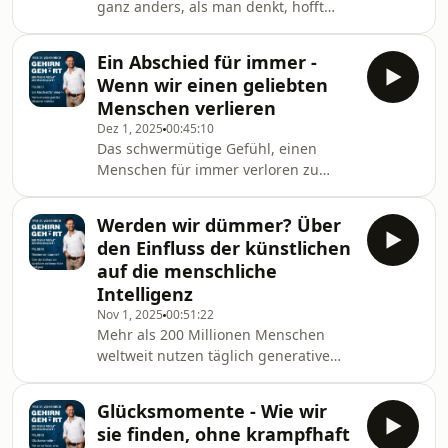
ganz anders, als man denkt, hofft
Bildungseinrichtungen, die
oder erwartet. In unsicheren Zeiten
wachsende Staatsverschuldung, und
macht sie vielen Angst. Sie fragen
die weltumspannenden
Ein Abschied für immer -
sich: Was kommt da auf uns zu? Je
Klimaveränderungen. Ein Teil
Wenn wir einen geliebten
unsicherer die Zeiten sind, desto
Menschen verlieren
mehr wünschen sich Menschen
Dez 1, 2025
00:45:10
deshalb, die Zukunft vorhersehen zu
Das schwermütige Gefühl, einen
können. Stattdessen wäre es viel
Menschen für immer verloren zu
wichtiger, sich angemessen auf sie
haben und um ihn zu trauern,
vorzubereiten. Aber wie gelingt das
kennen die meisten von uns, und
am besten? Kann man das
Werden wir dümmer? Über
doch kann man es oft nur schwer in
den Einfluss der künstlichen
Worte fassen. Was ist die Trauer
auf die menschliche
eigentlich? Und was passiert da mit
Intelligenz
uns? Oft gelingt es Poeten und
Nov 1, 2025
00:51:22
Künstlern diesen schmerzvollen
Mehr als 200 Millionen Menschen
Zustand viel treffsicherer zu
weltweit nutzen täglich generative
beschreiben als uns Wissenschaftlern
Sprachmodelle. Sie geben nicht nur
und Therapeuten. So hilft hier
Antworten auf einfache Fragen,
vielleicht d
Glücksmomente - Wie wir
sondern erschaffen Texte, Bilder,
sie finden, ohne krampfhaft
Musik und vieles mehr. Sie machen