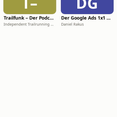
T–
DG
Trailfunk – Der Podcast von Alles-laufbar.de
Der Google Ads 1x1 Podcast - Insights & Tipps vom SEA Experten Daniel Rakus
Independent Trailrunning Media
Daniel Rakus