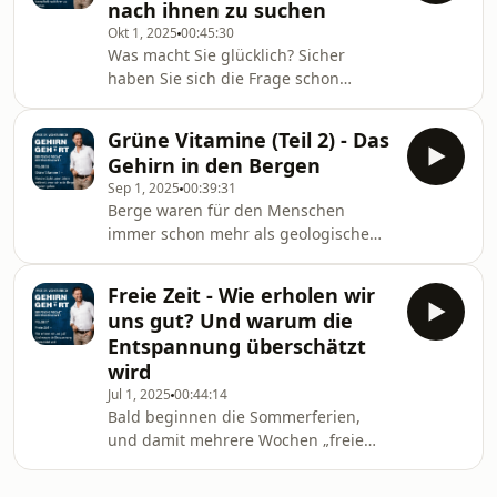
nach ihnen zu suchen
für uns Hausaufgaben, erstellen
Okt 1, 2025
00:45:30
PowerPoint Präsentationen und
Was macht Sie glücklich? Sicher
schreiben Liebesgedichte und
haben Sie sich die Frage schon
Grabreden. Sie rechnen für uns
gestellt, denn Menschen
mathematische Aufgabe, setzen
beschäftigen sich heutzutage viel mit
Lebensläufe auf, komponieren Musik
Grüne Vitamine (Teil 2) - Das
ihrem Glück. In den Buchhandlungen
und beraten
Gehirn in den Bergen
füllen Ratgeber mittlerweile
Sep 1, 2025
00:39:31
meterweise die Regale. Jeder ist
Berge waren für den Menschen
heute selbst seines „Glückes
immer schon mehr als geologische
Schmied“. Und dennoch nimmt das
Erhebungen. Sie sind von je her
Glück in der Bevölkerung
Projektionsfläche für philosophische
interessanterweise nicht wesentlich
Freie Zeit - Wie erholen wir
Überlegungen, religiöse Hoffnungen
zu. Mehr Beschäftigung mit Glück
uns gut? Und warum die
und kulturelle Bräuche. Kein Wunder:
bedeutet also noch lan
Entspannung überschätzt
Eine Wanderung in einer
wird
Berglandschaft macht etwas mit uns.
Jul 1, 2025
00:44:14
Die Natur hoch oben verändert unser
Bald beginnen die Sommerferien,
Denken. Es wechselt in den sog.
und damit mehrere Wochen „freie
Panorama-Modus. Was dann passiert,
Zeit“ am Stück – Zeit, aus allem
erzähle ich Ihnen in dieser Folg
rauszukommen und sich zu erholen.