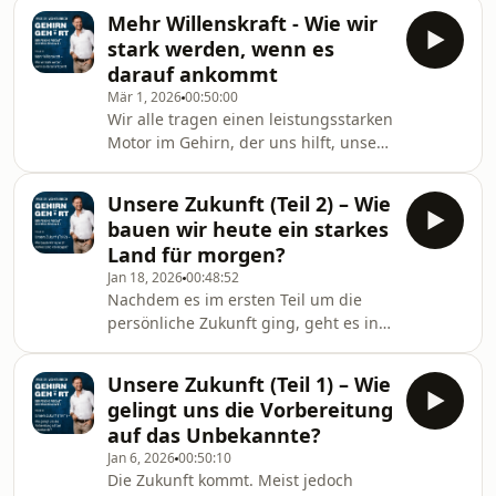
– und machen auch regen Gebrauch
davon taucht das Leben jedoch
Mehr Willenskraft - Wie wir
davon. Gleich den allerersten
schnell in rosaroten
stark werden, wenn es
(christlichen) Sündenfall mit
darauf ankommt
anschließender Verbannung aus dem
Mär 1, 2026
00:50:00
Garten Eden verdanken wir einer
Wir alle tragen einen leistungsstarken
Lüge und ihrer erfolglosen
Motor im Gehirn, der uns hilft, unsere
Vertuschung. Und dennoch ist die
Ziele zu erreichen. Es ist unsere
Unwahrheit im sozialen Miteinander
Willenskraft! Man kann sie als
nicht die Regel, sondern die
Unsere Zukunft (Teil 2) – Wie
Fähigkeit beschreiben, die eigenen
Ausnahme. Die me
bauen wir heute ein starkes
Gedanken, Gefühle und sein Handeln
Land für morgen?
so zu regulieren, dass man seine
Jan 18, 2026
00:48:52
Ziele konsequent und ausdauernd
Nachdem es im ersten Teil um die
verfolgt, und das gegen
persönliche Zukunft ging, geht es in
Versuchungen, Ablenkungen oder
diesem Teil um unser Land und
andere Widerstände. Sie ist ein
unsere Gesellschaft: Was kommt da
geistiger Kraftakt, der immer dort
Unsere Zukunft (Teil 1) – Wie
auf uns zu? Die kaum noch aufrecht
gelingt uns die Vorbereitung
zu erhaltende Umlagen-finanzierte
auf das Unbekannte?
Rente, das überteuerte
Jan 6, 2026
00:50:10
Gesundheitssystem, schlecht
Die Zukunft kommt. Meist jedoch
ausgestattete und unterfinanzierte