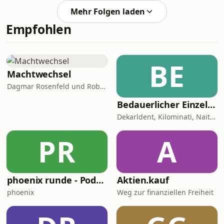
Befragungen zufolge schafft es
Mehr Folgen laden
jedoch ein Großteil der Deutschen
Empfohlen
heute nicht mehr, währenddessen
ihren Stress zu reduzieren. Sind wir
alle so stark belastet oder haben wir
einfach nur verlernt, uns gut zu
BE
„entspannen“, wie es immer so schön
Machtwechsel
heißt? Kann ein Gehirn überh
Dagmar Rosenfeld und Robin Alexander
Bedauerlicher Einzelfall
Dekarldent, Kilominati, Naitan, JustKarsten, Abdul Chahin
PR
A
phoenix runde - Podcast
Aktien.kauf
phoenix
Weg zur finanziellen Freiheit