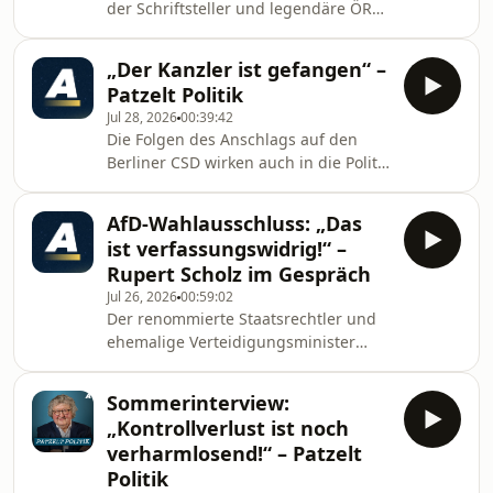
der Schriftsteller und legendäre ÖRR-
news.net/unterstuetzen/
Journalist Wolfgang Herles, was die
Bonner Republik von der Berliner
„Der Kanzler ist gefangen“ –
unterscheidet, gibt private Einblicke
Patzelt Politik
über Helmut Kohl und erklärt, warum
Jul 28, 2026
00:39:42
die Moralisierung politischer Themen
Die Folgen des Anschlags auf den
zum Ende jeder Debatte führen.
Berliner CSD wirken auch in die Politik
Wolfgang Herles’ Buch „Poseidons
hinein. Werner J. Patzelt analysiert in
Zorn“ jetzt hier erhältlich:
einer neuen Folge von „Patzelt Politik“
https://amzn.to/4yRDmynUnterstützen
AfD-Wahlausschluss: „Das
die Lage. Außerdem: das
Sie hier unabhäng
ist verfassungswidrig!“ –
Kabinettschaos nach Jens Spahn,
Rupert Scholz im Gespräch
sowie der Wahlausschluss der AfD in
Jul 26, 2026
00:59:02
Niedersachsen.Unterstützen Sie hier
Der renommierte Staatsrechtler und
unabhängigen Journalismus:
ehemalige Verteidigungsminister
https://apollo-
Rupert Scholz empfing Apollo News
news.net/unterstuetzen/
zu einem Gespräch. Der Jurist, dessen
Sommerinterview:
Grundgesetzkommentar als
„Kontrollverlust ist noch
Standardwerk gilt, erörtert das
verharmlosend!“ – Patzelt
Vorgehen in Niedersachsen beim
Politik
Wahlausschluss der AfD. Sein Urteil: