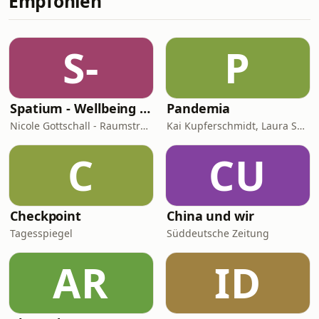
Empfohlen
und Kritik an der Regierung
zunehmend moralisch delegitimiert
wird.
S-
P
Spatium - Wellbeing für Herz, Hirn & Raum
Pandemia
Nicole Gottschall - Raumstrategin & Wellbeing-Botschafterin
Kai Kupferschmidt, Laura Salm-Reifferscheidt
C
CU
Checkpoint
China und wir
Tagesspiegel
Süddeutsche Zeitung
AR
ID