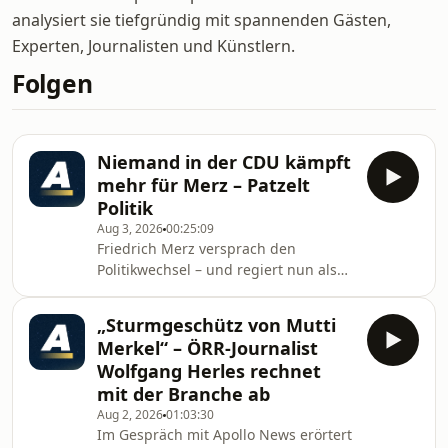
analysiert sie tiefgründig mit spannenden Gästen,
Experten, Journalisten und Künstlern.
Folgen
Niemand in der CDU kämpft
mehr für Merz – Patzelt
Politik
Aug 3, 2026
00:25:09
Friedrich Merz versprach den
Politikwechsel – und regiert nun als
Kanzler der SPD-Linie. Die CDU
taumelt in einen Herbst, der ihren
„Sturmgeschütz von Mutti
Vorsitzenden das Amt kosten könnte.
Merkel“ – ÖRR-Journalist
Nach den Ostwahlen steht die Partei
Wolfgang Herles rechnet
vor schweren
mit der Branche ab
Entscheidungen.Unterstützen Sie hier
Aug 2, 2026
01:03:30
unabhängigen Journalismus:
Im Gespräch mit Apollo News erörtert
https://apollo-