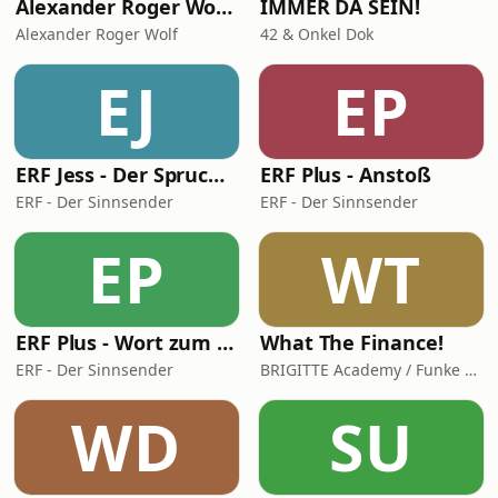
Alexander Roger Wolf - 🎙 Get the Job – Der Podcast für starke Präsenz vor der Kamera & auf Social Media
IMMER DA SEIN!
Alexander Roger Wolf
42 & Onkel Dok
EJ
EP
ERF Jess - Der Spruch des Tages
ERF Plus - Anstoß
ERF - Der Sinnsender
ERF - Der Sinnsender
EP
WT
ERF Plus - Wort zum Tag
What The Finance!
ERF - Der Sinnsender
BRIGITTE Academy / Funke Woman, People & Family GmbH
WD
SU