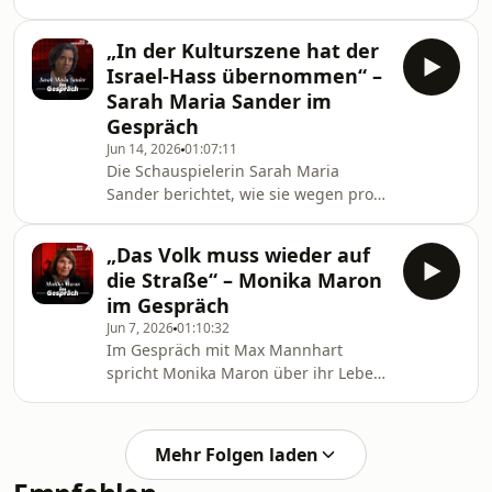
Verteidigung des Abendlandes, den
Verrat der Kirchen am Christentum
„In der Kulturszene hat der
und die Frage, wie der Westen dem
Israel-Hass übernommen“ –
Islamismus begegnen muss.
Sarah Maria Sander im
Gespräch
Jun 14, 2026
01:07:11
Die Schauspielerin Sarah Maria
Sander berichtet, wie sie wegen pro-
israelischer Positionen aus ihrem
eigenen Filmprojekt gedrängt wurde.
„Das Volk muss wieder auf
Ihr Fall steht für eine Kulturszene, die
die Straße“ – Monika Maron
nach dem 7. Oktober sich
im Gespräch
radikalisierte: Israel-Solidarität führt
Jun 7, 2026
01:10:32
zum Aus des Berufs, während
Im Gespräch mit Max Mannhart
Antisemitismus aus linken und
spricht Monika Maron über ihr Leben
arabischen Milieus toleriert wird.
in der DDR, über Angst, Anpassung
und den Preis der Freiheit — aber
auch über die Parallelen zu einer
Mehr Folgen laden
Gegenwart, in der der
Meinungskorridor wieder enger wird