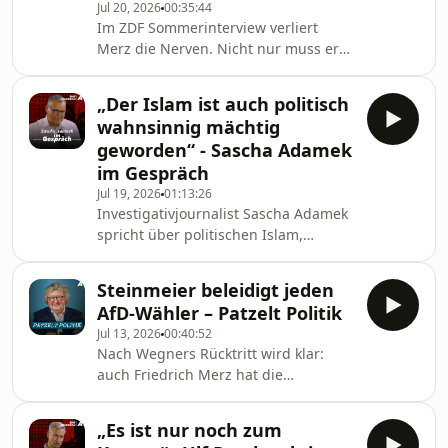
Jul 20, 2026
00:35:44
Das Eingreifen der Aufsichtsbehörde
Im ZDF Sommerinterview verliert
sei verfassungswidrig. Dem
Merz die Nerven. Nicht nur muss er
vielbeschworenen AfD-
die Abläufe rund um die
Verbotsverfahren rechnet der
Leihmutterschaft und den Rücktritt
erfahrene Verfassungsre
„Der Islam ist auch politisch
von Jens Spahn vor der Sommerpause
wahnsinnig mächtig
erklären, auch seine Leistung als
geworden“ - Sascha Adamek
Bundeskanzler schafft er kaum zu
im Gespräch
rechtfertigen. Über die politische
Jul 19, 2026
01:13:26
Einordnung spricht
Investigativjournalist Sascha Adamek
Politikwissenschaftler Werner J.
spricht über politischen Islam,
Patzelt diese Woche in „Patzelt
staatlich geförderte Netzwerke und
Politik“.Beim Kostensieger Stiftung
Versäumnisse bei Migration und
Warentest Finanze
Steinmeier beleidigt jeden
Einbürgerung: „Das, was da jetzt
AfD-Wähler – Patzelt Politik
passiert ist, ist katastrophal aus
Jul 13, 2026
00:40:52
meiner Sicht.“„Unterwanderung: Der
Nach Wegners Rücktritt wird klar:
Politische Islam weiter auf dem
auch Friedrich Merz hat die
Vormarsch“, von Sascha Adamek, jetzt
Öffentlichkeit in diesem Fall
hier erhältlich:
getäuscht. Wir die Affäre ihm
https://amzn.to/4fHnnvh
„Es ist nur noch zum
gefährlich? Außerdem geht es bei
*Unterstützen Sie hier unabhängigen