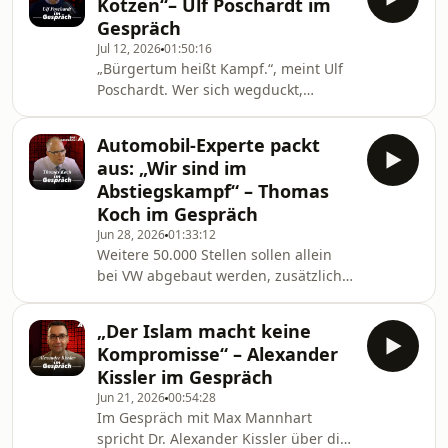
Kotzen“– Ulf Poschardt im
Patzelt Politik in dieser Woche um
Journalismus: ht
Gespräch
Steinmeiers Attacke gegen alle AfD-
Jul 12, 2026
01:50:16
Wähler und Spahns Vorstoß, Höcke
„Bürgertum heißt Kampf.“, meint Ulf
das Wahlrecht zu entziehen.Erhalten
Poschardt. Wer sich wegduckt,
Sie auf
Konflikten ausweicht und seine
https://incogni.com/apollonews mit
Überzeugungen dem Zeitgeist
dem Code „apollonews“ jetzt 60%
Automobil-Experte packt
unterordnet, ist kein Bürger, sondern
Rabatt bei unserem Werbepartner
aus: „Wir sind im
ein Opfer. „Und wer scheiße ist, ist
Abstiegskampf“ – Thomas
auch kein Bürger.“ Entweder der
Koch im Gespräch
Bürger kämpft jetzt – oder man geht
Jun 28, 2026
01:33:12
endgültig unter.
Weitere 50.000 Stellen sollen allein
bei VW abgebaut werden, zusätzlich
zu den bereits geplanten 50.000. „Wir
sind im Abstiegskampf“, analysiert
„Der Islam macht keine
Automobilexperte Thomas Koch im
Kompromisse“ – Alexander
Gespräch mit Max Mannhart und
Kissler im Gespräch
analysiert ausführlich den
Jun 21, 2026
00:54:28
Niedergang der deutschen
Im Gespräch mit Max Mannhart
Automobilindustrie.
spricht Dr. Alexander Kissler über die