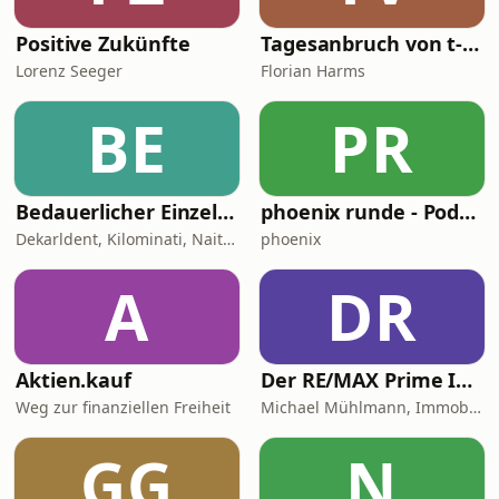
Positive Zukünfte
Tagesanbruch von t-online
Lorenz Seeger
Florian Harms
BE
PR
Bedauerlicher Einzelfall
phoenix runde - Podcast
Dekarldent, Kilominati, Naitan, JustKarsten, Abdul Chahin
phoenix
A
DR
Aktien.kauf
Der RE/MAX Prime ImmoTalk München - werden Sie zum Experten der eigenen 4 Wände!
Weg zur finanziellen Freiheit
Michael Mühlmann, Immobiliengutachter (Dipl. Sachverständiger DIA)
GG
N