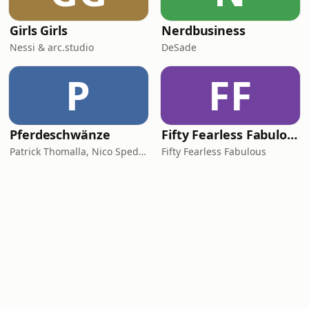
Girls Girls
Nerdbusiness
Nessi & arc.studio
DeSade
P
FF
Pferdeschwänze
Fifty Fearless Fabulous - der Podcast für Frauen mitten im Leben
Patrick Thomalla, Nico Spedicato
Fifty Fearless Fabulous