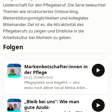
Leidenschaft für den Pflegeberuf. Die Serie beleuchtet
Themen wie strukturiertes Onboarding,
Weiterbildungsmöglichkeiten und kollegiales
Miteinander. Ziel ist es, die Attraktivität des
Pflegeberufs zu zeigen und Einblicke in die
Arbeitskultur bei Alloheim zu geben.
Folgen
Markenbotschafter:innen in
der Pflege
Jul 23, 2026
00:16:35
Pflegeplätze sind begehrt — also
wozu noch aktive Social Media Arbeit?
Ganz einfach: Wer online nicht
sichtbar ist, verliert im Wettbewerb.
„Bleib bei uns“: Wie man
In dieser Folge erklärt Petra Koch
gute Azubi-
(Leitung Marketing und Vertrieb), was