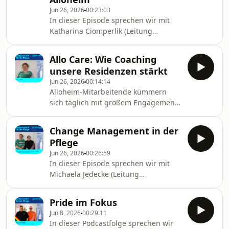
Pflegeheimträgern heutzutage
Jun 26, 2026
00:23:03
unabdingbar. Wie erklärt sich dieser
In dieser Episode sprechen wir mit
scheinbare Widerspruch? Was kann
Katharina Ciomperlik (Leitung
jede Residenz unternehmen, um eine
Aus-/Weiterbildung, Alloheim-
ausreichende Belegung zu sichern?
Akademie und BGM), Simone Drach
Welche Herausforderungen gibt es
Allo Care: Wie Coaching
(Residenzleitung) und Benjamin Gehl
dabei und wie lass
unsere Residenzen stärkt
(Pflegedienstleitung) darüber, warum
Jun 26, 2026
00:14:14
Praxisanleitungen heute eine neue
Alloheim-Mitarbeitende kümmern
Schlüsselrolle für die Pflege-
sich täglich mit großem Engagement
Ausbildung zukommt. Wir erklären,
um das physische und mentale
wie sich ihre Aufgaben verändert
Wohlbefinden der Bewohner:innen in
haben, in welchen Residenzen
Change Management in der
unseren Residenzen, doch wer
führende* Praxisanleitungen sinnvoll
Pflege
kümmert sich um sie? Die Antwort
agie
Jun 26, 2026
00:26:59
lautet: Kerstin Winter mit unserem
In dieser Episode sprechen wir mit
internen Coaching-Angebot Allo Care!
Michaela Jedecke (Leitung
In dieser Folge sprechen wir darüber,
Strategische Personal- &amp;
welchen Mehrwert ein solches
Organisationsentwicklung) und
Coaching Residenzleitungen, anderen
Pride im Fokus
Kerstin Winter (interne Trainerin, Allo-
Führungskräfte und ganzen Teams b
Jun 8, 2026
00:29:11
Care) darüber, was Change und
In dieser Podcastfolge sprechen wir
Change Management bedeuten und