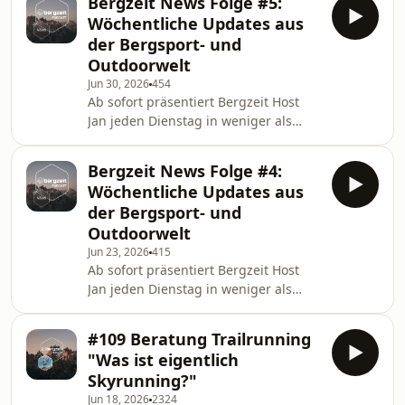
Bergzeit News Folge #5:
Begehungen anspruchsvoller
Wöchentliche Updates aus
Mehrseillängen- und Big-Wall-
der Bergsport- und
Routen, spricht Lara offen über ihr
Outdoorwelt
Training, mentale Stärke und ihre
Jun 30, 2026
454
aktuellen Kletterprojekte. Ein
Ab sofort präsentiert Bergzeit Host
zentrales Thema ist dabei die Alpen-
Jan jeden Dienstag in weniger als
Trilogie – bestehend aus drei der
zehn Minuten alle wichtigen Updates
schwierigsten Mehrseillängenroute
aus der Bergsport- und Outdoor-Welt
Bergzeit News Folge #4:
– von wichtigen Ereignissen aus
Wöchentliche Updates aus
Industrie und Handel, aktuellen
der Bergsport- und
Rekorden und Wettkampfergebnissen
Outdoorwelt
bis hin zu exklusiven Einblicken hinter
Jun 23, 2026
415
die Kulissen von Bergzeit.
Ab sofort präsentiert Bergzeit Host
Jan jeden Dienstag in weniger als
zehn Minuten alle wichtigen Updates
aus der Bergsport- und Outdoor-Welt
#109 Beratung Trailrunning
– von wichtigen Ereignissen aus
"Was ist eigentlich
Industrie und Handel, aktuellen
Skyrunning?"
Rekorden und Wettkampfergebnissen
Jun 18, 2026
2324
bis hin zu exklusiven Einblicken hinter