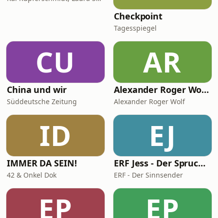
Checkpoint
Tagesspiegel
CU
AR
China und wir
Alexander Roger Wolf - 🎙 Get the Job – Der Podcast für starke Präsenz vor der Kamera & auf Social Media
Süddeutsche Zeitung
Alexander Roger Wolf
ID
EJ
IMMER DA SEIN!
ERF Jess - Der Spruch des Tages
42 & Onkel Dok
ERF - Der Sinnsender
EP
EP