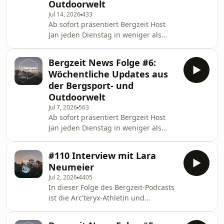
Outdoorwelt
Deutscher Berg- und Skiführer (VDBS)
Jul 14, 2026
433
tauchen wir ein in die vielfältigen
Ab sofort präsentiert Bergzeit Host
Aufgaben, die Anforderungen und
Jan jeden Dienstag in weniger als
die persönlichen Erlebnisse dieses
zehn Minuten alle wichtigen Updates
Berufs. Neben einem Einblick in die
aus der Bergsport- und Outdoor-Welt
umfangreiche Ausbild
Bergzeit News Folge #6:
– von wichtigen Ereignissen aus
Wöchentliche Updates aus
Industrie und Handel, aktuellen
der Bergsport- und
Rekorden und Wettkampfergebnissen
Outdoorwelt
bis hin zu exklusiven Einblicken hinter
Jul 7, 2026
563
die Kulissen von Bergzeit.
Ab sofort präsentiert Bergzeit Host
Jan jeden Dienstag in weniger als
zehn Minuten alle wichtigen Updates
aus der Bergsport- und Outdoor-Welt
#110 Interview mit Lara
– von wichtigen Ereignissen aus
Neumeier
Industrie und Handel, aktuellen
Jul 2, 2026
4405
Rekorden und Wettkampfergebnissen
In dieser Folge des Bergzeit-Podcasts
bis hin zu exklusiven Einblicken hinter
ist die Arc'teryx-Athletin und
die Kulissen von Bergzeit.
Profikletterin Lara Neumeier zu Gast.
Bekannt für ihre beeindruckenden