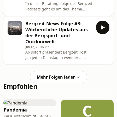
In dieser Beratungsfolge des Bergzeit
die Kulissen von Bergzeit.
Podcasts geht es um das Thema
Trailrunning bzw. genauer gesagt
Skyrunning. Dafür gibt es einen
Bergzeit News Folge #3:
kleinen Rollentausch: Podcast Co-Host
Wöchentliche Updates aus
und Bergzeit CEO Martin
der Bergsport- und
Stolzenberger interviewt Bergzeit
Outdoorwelt
Host Jan. Im Gespräch geht es um die
Jun 16, 2026
365
Frage, was Skyrunning eigentlich ist,
Ab sofort präsentiert Bergzeit Host
wie es sich vom Trailrunning abgrenzt
Jan jeden Dienstag in weniger als
und warum diese recht spezielle
zehn Minuten alle wichtigen Updates
Disziplin des Bergsports
aus der Bergsport- und Outdoor-Welt
– von wichtigen Ereignissen aus
Mehr Folgen laden
Industrie und Handel, aktuellen
Empfohlen
Rekorden und Wettkampfergebnissen
bis hin zu exklusiven Einblicken hinter
die Kulissen von Bergzeit.
C
Pandemia
Kai Kupferschmidt, Laura Salm-Reifferscheidt