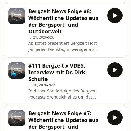
zehn Minuten alle wichtigen Updates
übernehmen, bis hin zur
aus der Bergsport- und Outdoor-Welt
Herausforder
Bergzeit News Folge #8:
– von wichtigen Ereignissen aus
Wöchentliche Updates aus
Industrie und Handel, aktuellen
der Bergsport- und
Rekorden und Wettkampfergebnissen
Outdoorwelt
bis hin zu exklusiven Einblicken hinter
Jul 21, 2026
526
die Kulissen von Bergzeit.
Ab sofort präsentiert Bergzeit Host
Jan jeden Dienstag in weniger als
zehn Minuten alle wichtigen Updates
aus der Bergsport- und Outdoor-Welt
#111 Bergzeit x VDBS:
– von wichtigen Ereignissen aus
Interview mit Dr. Dirk
Industrie und Handel, aktuellen
Schulte
Rekorden und Wettkampfergebnissen
Jul 16, 2026
2615
bis hin zu exklusiven Einblicken hinter
In dieser Sonderfolge des Bergzeit
die Kulissen von Bergzeit.
Podcasts dreht sich alles um das
spannende und verantwortungsvolle
Berufsbild der
Bergzeit News Folge #7:
Bergwanderführerinnen und
Wöchentliche Updates aus
Bergwanderführer. Gemeinsam mit
der Bergsport- und
Dr. Dirk Schulte vom Verband