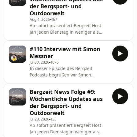
der Bergsport- und
Outdoorwelt
Aug 4, 2026
467
Ab sofort präsentiert Bergzeit Host
Jan jeden Dienstag in weniger als
zehn Minuten alle wichtigen Updates
aus der Bergsport- und Outdoor-Welt
#110 Interview mit Simon
– von wichtigen Ereignissen aus
Messner
Industrie und Handel, aktuellen
Jul 30, 2026
4075
Rekorden und Wettkampfergebnissen
In dieser Episode des Bergzeit
bis hin zu exklusiven Einblicken hinter
Podcasts begrüßen wir Simon
die Kulissen von Bergzeit.
Messner – Alpinist, Salewa-
Markenbotschafter, Papa, Bergbauer
Bergzeit News Folge #9:
und ein außergewöhnlich reflektierter
Wöchentliche Updates aus
Mensch. Gemeinsam tauchen wir ein
der Bergsport- und
in Simons facettenreiches Leben: Von
Outdoorwelt
seiner Kindheit in Südtirol und den
Jul 28, 2026
433
prägenden Jahren als Kletterer in
Ab sofort präsentiert Bergzeit Host
Innsbruck über seine Entscheidung,
Jan jeden Dienstag in weniger als
einen alten Bergbauernhof zu