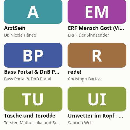
A
EM
ArztSein
ERF Mensch Gott (Video)
Dr. Nicole Hänse
ERF - Der Sinnsender
BP
R
Bass Portal & DnB Portal
rede!
Bass Portal & DnB Portal
Christoph Bartos
TU
UI
Tusche und Terodde
Unwetter im Kopf - Der Migräne Podcast
Torsten Mattuschka und Simon Terodde
Sabrina Wolf