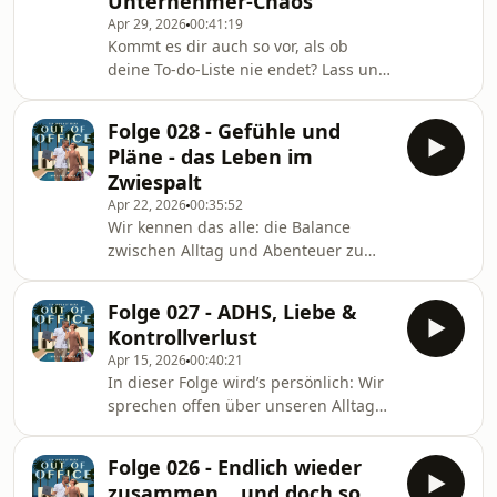
Unternehmer-Chaos
der OMR, über Selbstzweifel auf
Apr 29, 2026
00:41:19
großen Events, Frauen in der
Kommt es dir auch so vor, als ob
Business-Welt, Mut zur Sichtbarkeit
deine To-do-Liste nie endet? Lass uns
und warum Selbstbewusstsein oft viel
darüber reden!Ein Unternehmen zu
anstrengender ist, als es von außen
führen ist wie eine Achterbahnfahrt.
aussieht.Gleichzeitig holen un
Folge 028 - Gefühle und
Kaum denkst du, du hast ein Projekt
Pläne - das Leben im
geschafft, tauchen sechs neue auf!
Zwiespalt
Ganz schön anstrengend, oder? Der
Apr 22, 2026
00:35:52
Druck, immer weiterzumachen, ist
Wir kennen das alle: die Balance
einfach unerbittlich. Und wenn du
zwischen Alltag und Abenteuer zu
endlich etwas abhaken kannst, ist es,
finden, ist gar nicht so leicht. In
als würde das Universum sagen:
dieser ehrlichen Folge sprechen wir
„Nicht so schnell!
Folge 027 - ADHS, Liebe &
darüber, wie wir zwischen Normalität
Kontrollverlust
und spontanen Momenten unseren
Apr 15, 2026
00:40:21
eigenen Weg suchen.Wir teilen
In dieser Folge wird’s persönlich: Wir
unsere Gedanken zum Abschied von
sprechen offen über unseren Alltag
Ibiza, sprechen über Nostalgie,
zwischen ADHS, Routinen und dem
Sehnsucht und die Herausforderung,
ständigen Spagat zwischen Kontrolle
Stabilität und Freiheit miteinander zu
Folge 026 - Endlich wieder
und Loslassen. Es geht um
verbinden. Dabei geht es
zusammen... und doch so