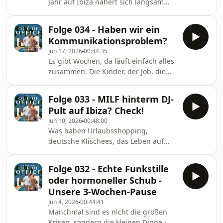
Jahr auf Ibiza nähert sich langsam
dem Finale – und plötzlich merken
wir, wie viele Erinnerungen,
Folge 034 - Haben wir ein
Veränderungen und Emotionen in
Kommunikationsproblem?
den letzten Monaten entstanden
Jun 17, 2026
00:44:35
sind.In dieser Folge nehmen wir euch
Es gibt Wochen, da läuft einfach alles
mit in eine Woche voller Abschiede,
zusammen. Die Kinder, der Job, die
Stolz-Momente und Gedanken über
eigenen Gedanken – und mittendrin
das, was vor uns liegt. Wir sprechen
stehen wir zwei und fragen uns, wie
über Schulveranstaltungen, die uns
Folge 033 - MILF hinterm DJ-
wir das alles hinbekommen
überraschend emotional gemach
Pult auf Ibiza? Check!
sollen.Diese Folge beginnt so, wie wir
Jun 10, 2026
00:48:00
uns mehr Tage wünschen würden –
Was haben Urlaubsshopping,
mit einem entspannten
deutsche Klischees, das Leben auf
Samstagmorgen. Doch das Leben hat
Ibiza und unser Bauchgefühl
seine eigene Art, selbst ruhige
gemeinsam? Mehr, als man auf den
Momente in Spiegel zu verwandeln:
Folge 032 - Echte Funkstille
ersten Blick denkt.In dieser Folge
Ein Ausflug zum Schwimmen wird
oder hormoneller Schub -
sprechen wir darüber, warum wir
plötzl
Unsere 3-Wochen-Pause
heute viele Entscheidungen anders
Jun 4, 2026
00:44:41
treffen als noch vor ein paar Jahren,
Manchmal sind es nicht die großen
weshalb unser Bauchgefühl oft der
Krisen, sondern die kleinen Dinge im