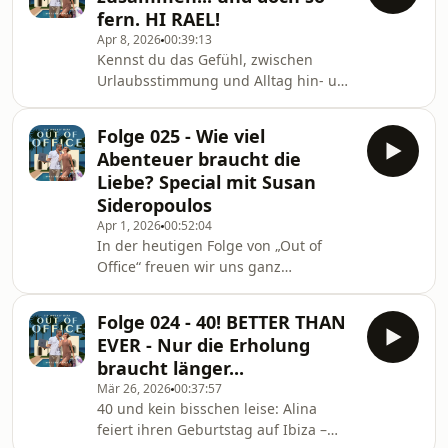
Hyperfokus, Prokrastination und die
fern. HI RAEL!
Frage, wie man trotz Stress und
Apr 8, 2026
00:39:13
emotionaler Schwankungen bei sich
Kennst du das Gefühl, zwischen
bleibt.Wir nehmen euch mit in eine
Urlaubsstimmung und Alltag hin- und
Selbstreflexion – wie wir Resilienz
hergerissen zu sein? Lass uns
aufbauen, besseres
darüber reden!Wir bewegen uns in
Stressmanagement lernen und
Folge 025 - Wie viel
diesem seltsamen Zwischenraum von
warum Routin
Abenteuer braucht die
Urlaub und Arbeitsleben. Manchmal
Liebe? Special mit Susan
weiß ich gar nicht mehr, ob ich
Sideropoulos
arbeite oder noch Urlaub habe. Die
Apr 1, 2026
00:52:04
Mischung aus Freiheit und
In der heutigen Folge von „Out of
Verantwortung kann ganz schön
Office“ freuen wir uns ganz
überwältigend sein.Aber vielleicht
besonders, Susan Sideropoulos als
liegt darin ja gerade der Reiz? Das
Special Guest bei uns begrüßen zu
Chaos zu
Folge 024 - 40! BETTER THAN
dürfen.In diesem Gespräch geht es
EVER - Nur die Erholung
um die Bedeutung, sich selbst an
braucht länger...
erste Stelle zu setzen, um sowohl im
Mär 26, 2026
00:37:57
persönlichen als auch im beruflichen
40 und kein bisschen leise: Alina
Leben erfolgreicher und entspannter
feiert ihren Geburtstag auf Ibiza –
zu sein. Es wird erklärt, warum