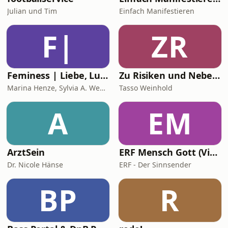
Julian und Tim
Einfach Manifestieren
F|
ZR
Feminess | Liebe, Lust & Geld
Zu Risiken und Nebenwirkungen
Marina Henze, Sylvia A. Wenniges, Doreen Amlung, Katja Borasch
Tasso Weinhold
A
EM
ArztSein
ERF Mensch Gott (Video)
Dr. Nicole Hänse
ERF - Der Sinnsender
BP
R