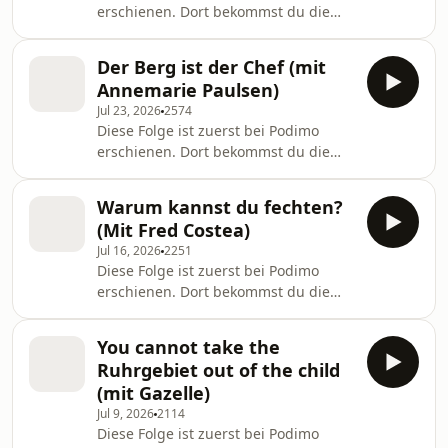
erschienen. Dort bekommst du die
Folgen immer 1 Woche früher und mit
Video. Dafür einfach kostenlos
Der Berg ist der Chef (mit
Podimo-App downloaden & testen:
Annemarie Paulsen)
https://podimo.de/halbsowild +++
Jul 23, 2026
2574
Linella hat ihren 26. Geburtstag
Diese Folge ist zuerst bei Podimo
gefeiert und dafür erstmal einen
erschienen. Dort bekommst du die
Tisch für 20 Personen in der komplett
Folgen immer 1 Woche früher und mit
falschen Pizzeria (öffentliche
Video. Dafür einfach kostenlos
Entschuldigung inklusive) reserviert.
Warum kannst du fechten?
Podimo-App downloaden & testen:
Dann übernimmt Gästin Ma
(Mit Fred Costea)
https://podimo.de/halbsowild _ Linella
Jul 16, 2026
2251
startet mit einem emotionalen
Diese Folge ist zuerst bei Podimo
Nachtrag zur letzten Folge: Es ist
erschienen. Dort bekommst du die
nicht zu spät den eigenen Geburtstag
Folgen immer 1 Woche früher und mit
toll zu finden. Und ja, ihr dürft ihn
Video. Dafür einfach kostenlos
feiern, gerade weil wir nichts dafür
You cannot take the
Podimo-App downloaden & testen:
getan haben! Da
Ruhrgebiet out of the child
https://podimo.de/halbsowild _ Linella
(mit Gazelle)
findet: Der Sommer sollte ab sofort
Jul 9, 2026
2114
vorbei sein. Nur an ihrem Geburtstag
Diese Folge ist zuerst bei Podimo
darf es noch einmal warm werden.