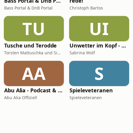
Bass Portal & DnB Portal
rede!
Bass Portal & DnB Portal
Christoph Bartos
TU
UI
Tusche und Terodde
Unwetter im Kopf - Der Migräne Podcast
Torsten Mattuschka und Simon Terodde
Sabrina Wolf
AA
S
Abu Alia - Podcast & Hörreisen
Spieleveteranen
Abu Alia Offiziell
Spieleveteranen