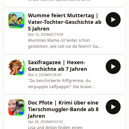
Balkon. Nur leider wachsen die
jungen Pflänzchen auch nicht
Wumme feiert Muttertag |
schneller, wenn Wumme dran zieht.
Vater-Tochter-Geschichte ab
5 Jahren
Mai 16, 2026
00:19:09
Wummes Mama ist leider schon
gestorben, wie soll sie da feiern? Da
hat Papa eine Idee und am Ende
haben sie dann einen
Saxifragazee | Hexen-
wunderschönen Vater-Kind-
Geschichte ab 7 Jahren
Familientag.
Mai 3, 2026
00:28:40
"Du beschickerte Riffgremse, du
verpuppte Laffpappe!" Die brave
Naomi kann es nicht fassen. So ist sie
noch nie beschimpft worden. Dabei
Doc Pfote | Krimi über eine
kennt sie das Mädchen mit den
Tierschmuggler-Bande ab 8
verfilzten Strubbelhaaren und der
Jahren
verschmierten Brille doch gar nicht.
Apr 26, 2026
00:53:32
Und dann dieser unaussprechliche
Lisa und Anton finden einen
Name - Saxifragazee. Eigentlich