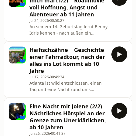
mich mal (1/2) | Roadmovie
seiner Schwester Izmira wird Idris in
voll Hoffnung, Angst und
wenigen Wochen Sommerferien zu
Abenteuer ab 11 Jahren
mehr Familie, als Benny sie je erlebt
Jul 24, 2026
00:50:27
hat. Denn in Bennys Zuhause
An seinem 14. Geburtstag lernt Benny
herrschen Chaos und Drama: Seine
Idris kennen - nach außen ein
Mutter ist kaum für ihn da, hat
ziemlicher Möchtegern-Gangster, in
Alkoholprobleme, und sein Pap
Wirklichkeit aber das Beste, was ihm
Haifischzähne | Geschichte
passieren konnte. Gemeinsam mit
einer Fahrradtour, nach der
seiner Schwester Izmira wird Idris in
alles ins Lot kommt ab 10
wenigen Wochen Sommerferien zu
Jahre
mehr Familie, als Benny sie je erlebt
Jul 17, 2026
00:49:34
hat. Denn in Bennys Zuhause
Atlanta ist wild entschlossen, einen
herrschen Chaos und Drama: Seine
Tag und eine Nacht rund ums
Mutter ist kaum für ihn da, hat
Ijsselmeer zu radeln. Kaum
Alkoholprobleme, und sein Pap
unterwegs, trifft sie auf Finley, der
Eine Nacht mit Jolene (2/2) |
auch gute Gründe hat, sein Zuhause
Nächtliches Hörspiel an der
zu verlassen. Die beiden merken
Grenze zum Unerklärlichen,
schnell, wie gut es tut, mit jemanden
ab 10 Jahren
über Gefühle und Ängste sprechen zu
Jun 26, 2026
00:41:37
können. (Erzählt von Katja Bürkle)