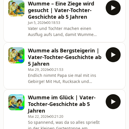
Wumme – Eine Ziege wird
fällen lassen - und ausgerechnet
gesucht | Vater-Tochter-
dieser Baum war der
Geschichte ab 5 Jahren
Versammlungsplatz der Elfen. Kein
Jun 5, 2026
00:18:53
Wunder, dass einige dieser
Vater und Tochter machen einen
Fabelwesen ziemlich sauer sind auf
Ausflug aufs Land, damit Wumme
die Neuankömmlinge. Und so
Tiere anschauen kann, die sie noch
beschließen drei halbstarke Elfen,
nie gesehen hat. Eine Ziege zum
einen Raubzug zu unternehmen. Sie
Wumme als Bergsteigerin |
Beispiel. Die Suche beginnt.
haben es auf die Schokola
Vater-Tochter-Geschichte ab
5 Jahren
Mai 29, 2026
00:21:53
Endlich nimmt Papa sie mal mit ins
Gebirge! Mit Hut, Rucksack und
Wanderschuhen geht's Schritt für
Schritt hinauf. Doch schafft Wumme
Wumme im Glück | Vater-
es wirklich bis zum Gipfel?
Tochter-Geschichte ab 5
Jahren
Mai 22, 2026
00:21:20
So spannend, was da so alles sprießt
in der kleinen Gartentonne am