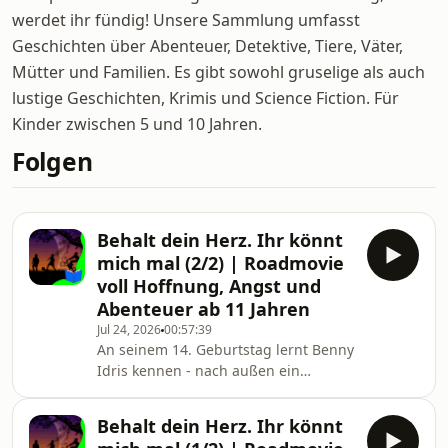
werdet ihr fündig! Unsere Sammlung umfasst
Geschichten über Abenteuer, Detektive, Tiere, Väter,
Mütter und Familien. Es gibt sowohl gruselige als auch
lustige Geschichten, Krimis und Science Fiction. Für
Kinder zwischen 5 und 10 Jahren.
Folgen
Behalt dein Herz. Ihr könnt
mich mal (2/2) | Roadmovie
voll Hoffnung, Angst und
Abenteuer ab 11 Jahren
Jul 24, 2026
00:57:39
An seinem 14. Geburtstag lernt Benny
Idris kennen - nach außen ein
ziemlicher Möchtegern-Gangster, in
Wirklichkeit aber das Beste, was ihm
Behalt dein Herz. Ihr könnt
passieren konnte. Gemeinsam mit