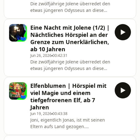
Die zwölfjährige Jolene überredet den
etwas jüngeren Odysseus an diesem
Abend nicht nach Hause zu gehen,
sondern die Nacht zusammen an der
Eine Nacht mit Jolene (1/2) |
Isar zu verbringen. Aus verschieden
Nächtliches Hörspiel an der
Gründen kommt das beiden sehr
Grenze zum Unerklärlichen,
gelegen. Je tiefer die Nacht, umso
ab 10 Jahren
näher kommen sie der Grenze zum
Jun 26, 2026
00:42:31
Unerklärlichen und Unheimlichen. Sie
Die zwölfjährige Jolene überredet den
haben Hunger, Angst, werden
etwas jüngeren Odysseus an diesem
hundemüde, denken über Küsse und
Abend nicht nach Hause zu gehen,
die Liebe nach, bevor sie dem
sondern die Nacht zusammen an der
Elfenblumen | Hörspiel mit
Isar zu verbringen. Aus verschieden
viel Magie und einem
Gründen kommt das beiden sehr
tiefgefrorenen Elf, ab 7
gelegen. Je tiefer die Nacht, umso
Jahren
näher kommen sie der Grenze zum
Jun 19, 2026
00:43:38
Unerklärlichen und Unheimlichen. Sie
Joni, eigentlich Jonas, ist mit seinen
haben Hunger, Angst, werden
Eltern aufs Land gezogen.
hundemüde, denken über Küsse und
Dummerweise hat die Familie für ihr
die Liebe nach, bevor sie dem
neues Haus einen großen Baum