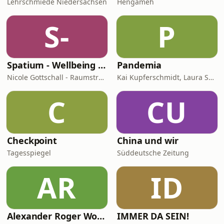
Lehrschmiede Niedersachsen
Hengameh
S-
P
Spatium - Wellbeing für Herz, Hirn & Raum
Pandemia
Nicole Gottschall - Raumstrategin & Wellbeing-Botschafterin
Kai Kupferschmidt, Laura Salm-Reifferscheidt
C
CU
Checkpoint
China und wir
Tagesspiegel
Süddeutsche Zeitung
AR
ID
Alexander Roger Wolf - 🎙 Get the Job – Der Podcast für starke Präsenz vor der Kamera & auf Social Media
IMMER DA SEIN!