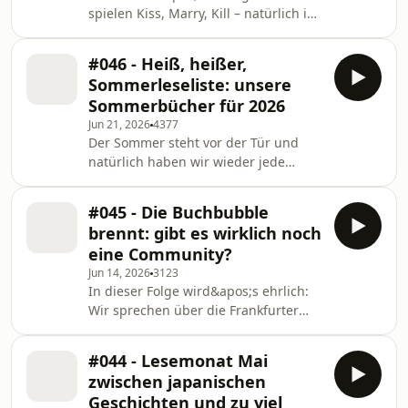
spielen Kiss, Marry, Kill – natürlich in
Highlights uns begeistert haben,
der buchigen Version! Ob legendäre
welche Bücher eher enttäuschend
Buch-Trios, heiß diskutierte
waren und was wir euch unbedin
#046 - Heiß, heißer,
Bookboyfriends, Verlage oder ganze
Sommerleseliste: unsere
Genres: Niemand ist vor unseren
Sommerbücher für 2026
Entscheidungen sicher.Wer bekommt
Jun 21, 2026
4377
den Ring, wer einen Kuss - oder wird
Der Sommer steht vor der Tür und
zur Affäre - und von wem müssen wir
natürlich haben wir wieder jede
uns schweren Herzens (oder auch
Menge Buchempfehlungen im
ganz leicht) verabschieden? Macht
Gepäck. In dieser Folge stellen wir
mit, spielt mit und ver
#045 - Die Buchbubble
euch unsere persönliche
brennt: gibt es wirklich noch
Sommerleseliste für 2026 vor – von
eine Community?
großen Romance-Gefühlen über
Jun 14, 2026
3123
perfekte Urlaubsreads bis hin zu
In dieser Folge wird&apos;s ehrlich:
Geschichten, die nach Sonne,
Wir sprechen über die Frankfurter
Eiscreme und langen Tagen am
Buchmesse und das kleine Abenteuer
Wasser schreien.Wir sprechen
namens Akkreditierung – inklusive
darüber, welche Bücher wir in den
#044 - Lesemonat Mai
der Frage, wer eigentlich durch die
kommenden Monaten unbedingt les
zwischen japanischen
magischen Tore darf und wer
Geschichten und zu viel
nicht.Außerdem tauchen wir tief ein