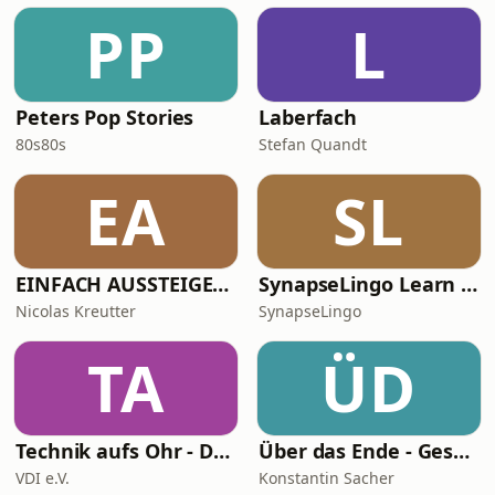
PP
L
Peters Pop Stories
Laberfach
80s80s
Stefan Quandt
EA
SL
EINFACH AUSSTEIGEN – Der Auswanderer Podcast
SynapseLingo Learn Turkish
Nicolas Kreutter
SynapseLingo
TA
ÜD
Technik aufs Ohr - Der Podcast für Ingenieur*innen und Technikfans
Über das Ende - Gespräche über Tod, Sterben und Sinn des Lebens
VDI e.V.
Konstantin Sacher