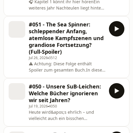
🎧 Kapitel 1 könnt ihr hier hörenEin
weiteres Jahr Nachteulen liegt hinter
uns und in dieser besonderen
Jubiläumsfolge blicken wir
#051 - The Sea Spinner:
gemeinsam auf alles zurück, was seit
schleppender Anfang,
unserem letzten Book Bestie
atemlose Kampfszenen und
Anniversary passiert ist. Wir packen
grandiose Fortsetzung?
die Statistiken aus, sprechen über
(Full-Spoiler)
unsere Podcast-Zahlen und geben
euch einen ehrlichen Blick hinter die
Jul 26, 2026
3512
⚠️ Achtung: Diese Folge enthält
Kulissen: Wie entstehen unsere
Spoiler zum gesamten Buch.In dieser
Folgen? Wie planen wir ein ganze
Folge sprechen wir mit allen Spoilern
über The Sea Spinner und nehmen
#050 - Unsere SuB-Leichen:
die Fortsetzung ganz genau unter die
Welche Bücher ignorieren
Lupe. Konnte das Buch an den
wir seit Jahren?
starken Auftakt anknüpfen? Was hat
Jul 19, 2026
4050
uns begeistert und wo mussten wir
Heute wird&apos;s ehrlich – und
uns erst einmal durchkämpfen?Wir
vielleicht auch ein bisschen
diskutieren den langsamen Einstieg,
schmerzhaft. 📚 Wir sprechen über
die mitreißenden Kampfszenen, die
unsere größten SuB-Leichen: Bücher,
Entwicklung der Figuren