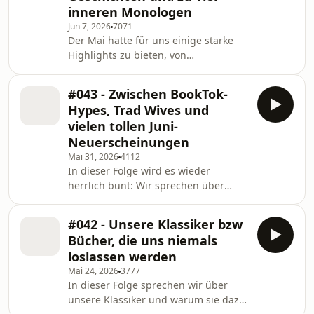
inneren Monologen
ins Thema BookTok-Drama ein. Dazu
Jun 7, 2026
7071
kommen unsere liebsten TikTok-
Der Mai hatte für uns einige starke
Mysterien: Warum schickt der
Highlights zu bieten, von
Algorithmus manche Videos auf
atmosphärischen aber auch
Weltreise, während andere nicht mal
irgendwie größtenteils langweiligen
d
#043 - Zwischen BookTok-
Geschichten aus Japan bis hin zu
Hypes, Trad Wives und
Büchern, die uns in völlig
vielen tollen Juni-
unterschiedliche Welten entführt
Neuerscheinungen
haben. Gleichzeitig sind wir diesen
Mai 31, 2026
4112
Monat immer wieder über einen
In dieser Folge wird es wieder
Trope gestolpert, der uns regelmäßig
herrlich bunt: Wir sprechen über
auf die Probe gestellt hat:
aktuelle Hypes in der Buchbubble
Miscommunication und Personen, die
und diskutieren, welche Trends uns
zu viel innere Mo
#042 - Unsere Klassiker bzw
begeistern und bei welchen wir noch
Bücher, die uns niemals
nicht ganz überzeugt sind. Von
loslassen werden
Buchverfilmungen über Songs, die
Mai 24, 2026
3777
plötzlich untrennbar mit bestimmten
In dieser Folge sprechen wir über
Geschichten verbunden sind, bis hin
unsere Klassiker und warum sie dazu
zu den aktuell viel diskutierten Trad