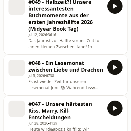
#049 - Halbzeit?! Unsere
die seit Jahren ungelesen im Regal
interessantesten
stehen und auf ihre große Chance
Buchmomente aus der
warten. Aber werden wir sie wirklich
ersten Jahreshälfte 2026
noch lesen oder ist es Zeit?Lissy
(Midyear Book Tag)
erzählt von ihren Erfahrungen mit
SuB-Challenges und ob sie tatsächlich
Jul 12, 2026
3616
Das Jahr ist zur Hälfte vorbei: Zeit für
dabei helfen, den Stapel ungelesener
einen kleinen Zwischenstand! In
Bücher zu verkleinern.
dieser Folge machen wir den Midyear
Book Tag und sprechen über die
#048 - Ein Lesemonat
Buchmomente, die uns in den ersten
zwischen Liebe und Drachen
sechs Monaten von 2026 am meisten
Jul 5, 2026
6738
überrascht, begeistert oder
Es ist wieder Zeit für unseren
beschäftigt haben.Welche Bücher
Lesemonat Juni! 📚 Während Lissy
waren bisher unsere größten
diesen Monat fast ausschließlich mit
Highlights? Welche
Hörbüchern verbracht hat und sich
Neuerscheinungen haben unsere
#047 - Unsere härtesten
quer durch die Romance-Welt gehört
Erwartungen übertroffen? Und
Kiss, Marry, Kill-
hat, ist Ann-Kathrin in fantastische
welche Geschichten spuken
Entscheidungen
Welten abgetaucht – und hat sich mit
Jun 28, 2026
4139
Mangas erfolgreich durch die
Heute wird&apos;s knifflig: Wir
sommerliche Hitze gelesen.Welche