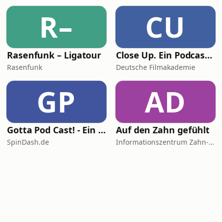
R–
CU
Rasenfunk – Ligatour
Close Up. Ein Podcast übers Filmemachen
Rasenfunk
Deutsche Filmakademie
GP
AD
Gotta Pod Cast! - Ein Sonic the Hedgehog Podcast
Auf den Zahn gefühlt
SpinDash.de
Informationszentrum Zahn- und Mundgesundheit Baden-Württemberg