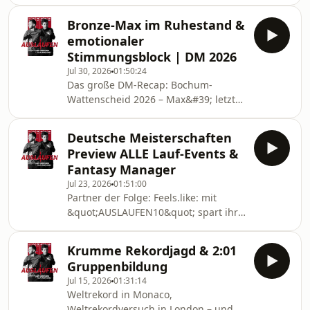
euch im Podcast, wie es geht und mit
&quot;auslaufen10&quot; könnt ihr
Bronze-Max im Ruhestand &
sparen! 👉 hier bestellen!Nächsten
emotionaler
Montag beginnt die Leichtathletik-EM
Stimmungsblock | DM 2026
in Birmingham – und Felix und Max
Jul 30, 2026
01:50:24
stimmen euch ein. Diesmal nicht
Das große DM-Recap: Bochum-
einfach Meldeliste rauf und runter:
Wattenscheid 2026 – Max&#39; letztes
Die beiden hangeln sich am Zeitplan
Rennen, alle Entscheidungen &amp;
entlang, Tag für Tag, vom 800-Meter-
die Fantasy-Manager-
Vorlauf a
Deutsche Meisterschaften
AuswertungMinistry – Fast Carb (neu:
Preview ALLE Lauf-Events &
Mango) – mit Code auslaufen15
Fantasy Manager
gibt&#39;s 15 % auf das Ministry
Jul 23, 2026
01:51:00
Running Bundle →
Partner der Folge: Feels.like: mit
⁠http://mnstry.com/⁠Was für ein
&quot;AUSLAUFEN10&quot; spart ihr
Wochenende! Felix (mit
auf das gesamte Sortiment. 👉 Holt
angeschlagener Stimme vom
euch euer Muscle Recovery!Es ist DM-
Stimmungsblock) und Max – ab sofort
Krumme Rekordjagd & 2:01
Woche! Felix und Max liefern euch die
mit Sternchen „Retired&quot; hinter
Gruppenbildung
große Preview auf die Deutschen
dem Namen –
Jul 15, 2026
01:31:14
Meisterschaften in Bochum-
Weltrekord in Monaco,
Wattenscheid – alle acht
Weltrekordversuch in London – und