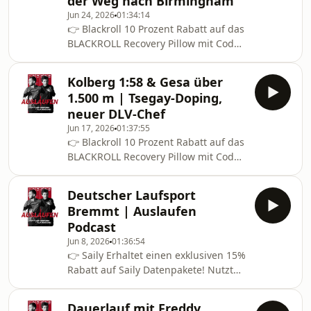
der Weg nach Birmingham
👉 ⁠⁠Checkt das Muscle Recovery
Jun 24, 2026
01:34:14
Complex⁠⁠ Felix sagt: &quot;für immer
👉 Blackroll 10 Prozent Rabatt auf das
gute Beine&quot; – feels.like kaufen
BLACKROLL Recovery Pillow mit Code
und mit dem Code
AUSLAUFEN10:⁠⁠⁠
&quot;AUSLAUFEN10&quot;
https://blackroll.com/de/products/blackroll-
sparen8:05,55. Persönliche Bestzeit.
Kolberg 1:58 & Gesa über
recovery-pillow?
Diamond-League-Sieg. Nummer 6 in E
1.500 m | Tsegay-Doping,
sku=A001168&amp;utm_source=podcast&amp;utm_m
neuer DLV-Chef
Affiliate Code für die Insta360:
Jun 17, 2026
01:37:55
&quot;INRSGHNOZKE&quot;👉 Link
👉 Blackroll 10 Prozent Rabatt auf das
zum Shop und in die super Ra
BLACKROLL Recovery Pillow mit Code
AUSLAUFEN10:⁠⁠
https://blackroll.com/de/products/blackroll-
Deutscher Laufsport
recovery-pillow?
Bremmt | Auslaufen
sku=A001168&amp;utm_source=podcast&amp;utm_m
Podcast
👉 Bleib länger gesund = geh öfter
Jun 8, 2026
01:36:54
laufen = mehr Fun. Check die Exakt
👉 Saily Erhaltet einen exklusiven 15%
App und spare mit dem Co
Rabatt auf Saily Datenpakete! Nutzt
den Code &quot;auslaufen&quot;
beim Checkout vor eurer Reise.
Dauerlauf mit Freddy