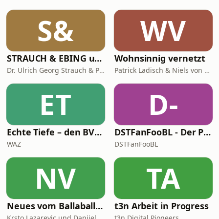
S&
WV
STRAUCH & EBING ungeskriptet
Wohnsinnig vernetzt
Dr. Ulrich Georg Strauch & Prof. Dr. Jens Ebing
Patrick Ladisch & Niels von Breymann
ET
D-
Echte Tiefe – den BVB verstehen
DSTFanFooBL - Der Podcast zur Down Set Talk! Fantasy Football Bundesliga
WAZ
DSTFanFooBL
NV
TA
Neues vom Ballaballa-Balkan
t3n Arbeit in Progress
Krsto Lazarevic und Danijel Majic
t3n Digital Pioneers