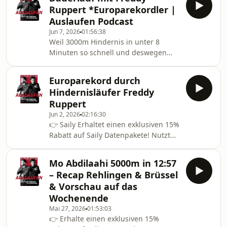
Downloadet jetzt die Saily App oder
Ruppert *Europarekordler |
geht zu ⁠⁠https://saily.com/auslaufen⁠⁠ 👉
Auslaufen Podcast
Blackroll 10 Prozent Rabatt auf das
Jun 7, 2026
01:56:38
BLACKROLL Recovery Pillow mit Code
Weil 3000m Hindernis in unter 8
AUSLAUFEN10:⁠
Minuten so schnell und deswegen
https://blackroll.com/de/products/blackroll-
viel zu kurz sind, haben wir uns mit
recovery-pillow?
unserem Freddy zum Dauerlauf
sku=A001168&amp;utm_source=podcast&amp;ut
Europarekord durch
getroffen. Max spricht mit ihm über
Hindernisläufer Freddy
die Wettkämpfe, Ziele, Reisen und
Ruppert
stellt die Fragen der Community.Viel
Jun 2, 2026
02:16:30
Spaß beim Hören!Leider fehlt uns
👉 Saily Erhaltet einen exklusiven 15%
diese Woche das Video hier für die
Rabatt auf Saily Datenpakete! Nutzt
lange Folge – Social Media Clips zum
den Code &quot;auslaufen&quot;
Talk mit Freddy werdet ihr auf
beim Checkout vor eurer Reise.
unserem Instagram-Account f
Mo Abdilaahi 5000m in 12:57
Downloadet jetzt die Saily App oder
– Recap Rehlingen & Brüssel
geht zu ⁠https://saily.com/auslaufen⁠ 👉
& Vorschau auf das
Blackroll 10 Prozent Rabatt auf das
Wochenende
BLACKROLL Recovery Pillow mit Code
Mai 27, 2026
01:53:03
AUSLAUFEN10:
👉 Erhalte einen exklusiven 15%
https://blackroll.com/de/products/blackroll-