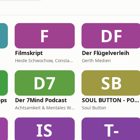
F
DF
Filmskript
Der Flügelverleih
Heide Schwochow, Constantin Lieb
Gerth Medien
D7
SB
ops
Der 7Mind Podcast
SOUL BUTTON - PODCAST
Achtsamkeit & Mentales Wohlbefinden
Soul Button
IS
T-