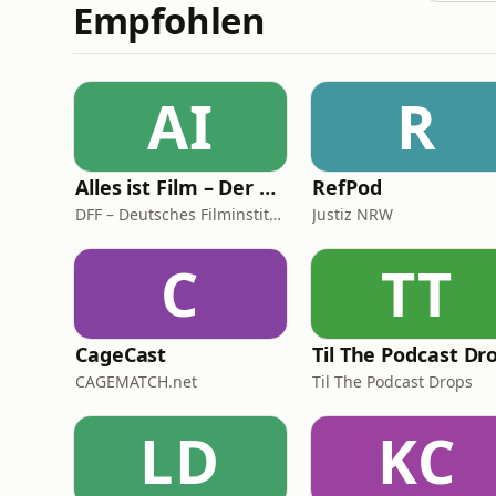
Empfohlen
AI
R
Alles ist Film – Der Podcast des DFF
RefPod
DFF – Deutsches Filminstitut & Filmmuseum
Justiz NRW
C
TT
CageCast
Til The Podcast Dr
CAGEMATCH.net
Til The Podcast Drops
LD
KC