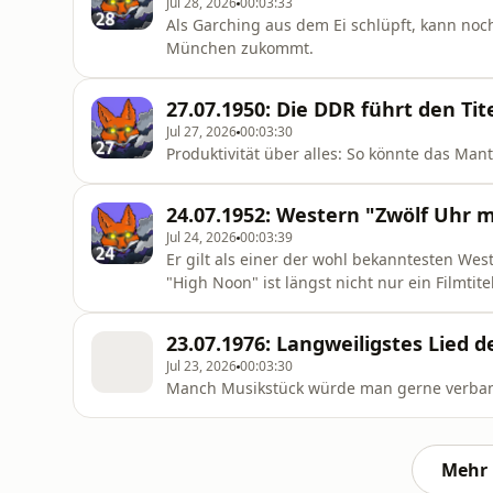
Jul 28, 2026
00:03:33
Als Garching aus dem Ei schlüpft, kann noc
München zukommt.
27.07.1950: Die DDR führt den Tit
Jul 27, 2026
00:03:30
Produktivität über alles: So könnte das Man
24.07.1952: Western "Zwölf Uhr m
Jul 24, 2026
00:03:39
Er gilt als einer der wohl bekanntesten We
"High Noon" ist längst nicht nur ein Filmtit
23.07.1976: Langweiligstes Lied 
Jul 23, 2026
00:03:30
Manch Musikstück würde man gerne verban
Mehr 