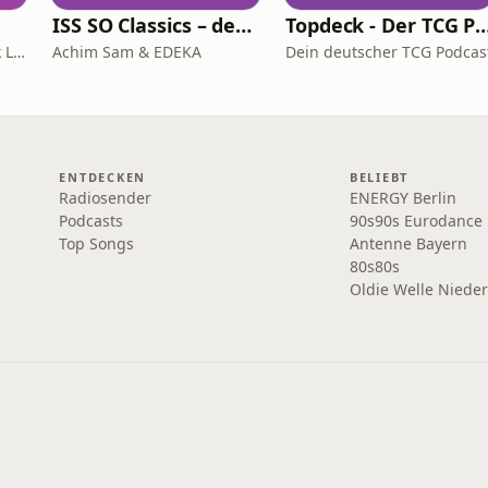
ISS SO Classics – der Ernährungspodcast mit Achim Sam (Wiederholungen)
Topdeck - Der TCG P
Gregor Wagner & Patrick Linke
Achim Sam & EDEKA
Dein deutscher TCG Podcas
ENTDECKEN
BELIEBT
Radiosender
ENERGY Berlin
Podcasts
90s90s Eurodance
Top Songs
Antenne Bayern
80s80s
Oldie Welle Niede