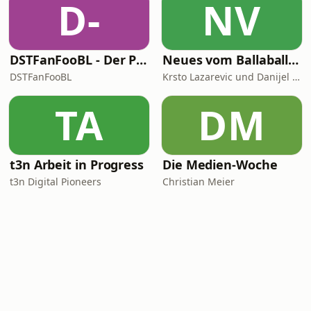
D-
NV
DSTFanFooBL - Der Podcast zur Down Set Talk! Fantasy Football Bundesliga
Neues vom Ballaballa-Balkan
DSTFanFooBL
Krsto Lazarevic und Danijel Majic
TA
DM
t3n Arbeit in Progress
Die Medien-Woche
t3n Digital Pioneers
Christian Meier