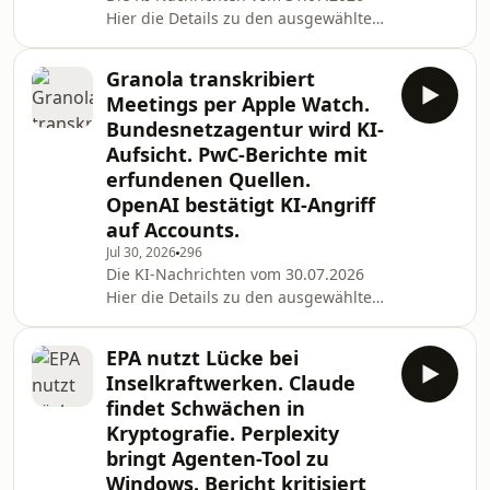
Hier die Details zu den ausgewählten
News des Tages: Digital Services Act:
Die EU will offenbar ChatGPT und
Granola transkribiert
Roblox strenger kontrollieren Quelle:
Meetings per Apple Watch.
https://www.heise.de/news/Digital-
Bundesnetzagentur wird KI-
Services-Act-EU-will-offenbar-
Aufsicht. PwC-Berichte mit
ChatGPT-und-Roblox-strenger-
erfundenen Quellen.
kontrollieren-11385010.html?
wt_mc=rss.red.ho.themen.k%C3%BCnstliche+intellig
OpenAI bestätigt KI-Angriff
Gemini für macOS: Bildschirmü
auf Accounts.
Jul 30, 2026
296
Die KI-Nachrichten vom 30.07.2026
Hier die Details zu den ausgewählten
News des Tages: Alternative zu Plaud
& Co: Granola transkribiert
EPA nutzt Lücke bei
Besprechungen per Apple Watch
Inselkraftwerken. Claude
Quelle:
findet Schwächen in
https://www.heise.de/news/Alternative-
Kryptografie. Perplexity
zu-Plaud-Co-Granola-transkribiert-
bringt Agenten-Tool zu
Besprechungen-per-Apple-Watch-
11382621.html?
Windows. Bericht kritisiert