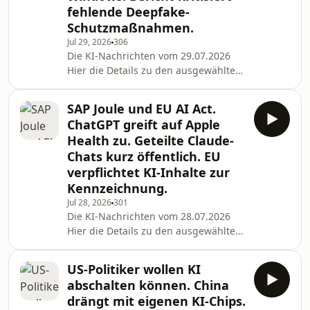
wt_mc=rss.red.ho.themen.k%C3%BCnstliche+intellig
fehlende Deepfake-
Neue Befugnisse: Bundesnetzagentur
Schutzmaßnahmen.
über
Jul 29, 2026
306
Die KI-Nachrichten vom 29.07.2026
Hier die Details zu den ausgewählten
News des Tages: SO2: Keine US-
Grenzwerte für fossile Kraftwerke, die
SAP Joule und EU AI Act.
nur Datenzentren versorgen Quelle:
ChatGPT greift auf Apple
https://www.heise.de/news/Saurer-
Health zu. Geteilte Claude-
Regen-Emissionsgrenzen-gelten-
Chats kurz öffentlich. EU
nicht-fuer-US-Kraftwerke-fuer-KI-
verpflichtet KI-Inhalte zur
11381087.html?
wt_mc=rss.red.ho.themen.k%C3%BCnstliche+intellig
Kennzeichnung.
Anthropics KI-Modell Mythos Preview
Jul 28, 2026
301
findet S
Die KI-Nachrichten vom 28.07.2026
Hier die Details zu den ausgewählten
News des Tages: Joule läuft, die
Compliance nicht: Was SAP-Kunden
US-Politiker wollen KI
jetzt tun müssen Quelle:
abschalten können. China
https://www.heise.de/news/Joule-
drängt mit eigenen KI-Chips.
laeuft-die-Compliance-nicht-Was-SAP-