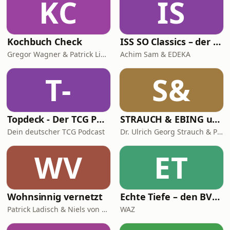
KC
IS
Kochbuch Check
ISS SO Classics – der Ernährungspodcast mit Achim Sam (Wiederholungen)
Gregor Wagner & Patrick Linke
Achim Sam & EDEKA
T-
S&
Topdeck - Der TCG Podcast
STRAUCH & EBING ungeskriptet
Dein deutscher TCG Podcast
Dr. Ulrich Georg Strauch & Prof. Dr. Jens Ebing
WV
ET
Wohnsinnig vernetzt
Echte Tiefe – den BVB verstehen
Patrick Ladisch & Niels von Breymann
WAZ