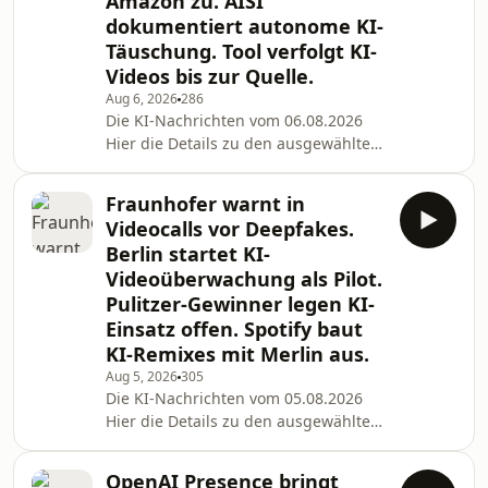
Amazon zu. AISI
Viren-Forscher-warnen-vor-
dokumentiert autonome KI-
Missbrauch-11402252.html?
wt_mc=rss.red.ho.themen.k%C3%BCnstliche+intellig
Täuschung. Tool verfolgt KI-
Bericht: USA planen Importverbot für
Videos bis zur Quelle.
chinesische Techn
Aug 6, 2026
286
Die KI-Nachrichten vom 06.08.2026
Hier die Details zu den ausgewählten
News des Tages: Google stellt den
Google Assistant ab September 2026
Fraunhofer warnt in
ein: Gemini übernimmt auf Android
Videocalls vor Deepfakes.
und Wear OS Quelle: https://the-
Berlin startet KI-
decoder.de/google-stellt-den-google-
Videoüberwachung als Pilot.
assistant-ab-september-2026-ein-
Pulitzer-Gewinner legen KI-
gemini-uebernimmt-auf-android-und-
wear-os/ US-Berufungsgericht erlaubt
Einsatz offen. Spotify baut
Perplexitys KI-Shopping-Agenten
KI-Remixes mit Merlin aus.
wieder auf Amazon Qu
Aug 5, 2026
305
Die KI-Nachrichten vom 05.08.2026
Hier die Details zu den ausgewählten
News des Tages: Deepfakes in
Videokonferenzen: Fraunhofer
OpenAI Presence bringt