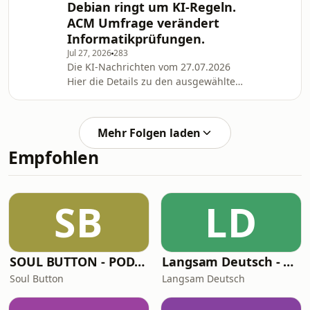
Debian ringt um KI-Regeln.
Kunden-jetzt-tun-muessen-
ACM Umfrage verändert
11379087.html?
wt_mc=rss.red.ho.themen.k%C3%BCnstliche+intellig
Informatikprüfungen.
OpenAI startet Apple-Health-
Jul 27, 2026
283
Anbindung für ChatGPT Quelle: ht
Die KI-Nachrichten vom 27.07.2026
Hier die Details zu den ausgewählten
News des Tages: Nach Angriff von
OpenAI-KI: US-Politiker fordern Kill-
Switch für KI-Modelle Quelle:
Mehr Folgen laden
https://www.heise.de/news/US-
Empfohlen
Politiker-fordern-Kill-Switch-fuer-KI-
Modelle-11378276.html?
wt_mc=rss.red.ho.themen.k%C3%BCnstliche+intellig
Chinas Chip-Offensive: Wie Peking die
SB
LD
US-Sanktionen parieren will Que
SOUL BUTTON - PODCAST
Langsam Deutsch - Deutsch lernen
Soul Button
Langsam Deutsch