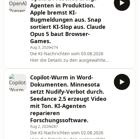
entwickelt Echtzeit-Warnsystem
Agenten in Produktion.
Quelle:
Apple bremst KI-
https://www.heise.de/news/Deepfakes-
Bugmeldungen aus. Snap
in-Videokonferenzen-Fraunhofer-
sortiert KI-Slop aus. Claude
entwickelt-Echtzeit-Warnsystem-
11397791.html?
Opus 5 baut Browser-
wt_mc=rss.red.ho.themen.k%C3%BCnstliche+intellig
Games.
KI-Videoüberwachung auf
Aug 3, 2026
274
öffentlichen Plätzen in B
Die KI-Nachrichten vom 03.08.2026
Hier die Details zu den ausgewählten
News des Tages: OpenAI Presence
soll KI-Agenten für Unternehmen
Copilot-Wurm in Word-
produktionsreif machen Quelle:
Dokumenten. Minnesota
https://the-decoder.de/openai-
setzt Nudify-Verbot durch.
presence-soll-ki-agenten-fuer-
Seedance 2.5 erzeugt Video
unternehmen-produktionsreif-
mit Ton. KI-Agenten
machen/ Apple kann mit KI-
generierten Fehlerberichten nicht
reparieren
mehr Schritt halten und begrenzt
Forschungssoftware.
Einreichungen Quelle: https://the-
Aug 2, 2026
287
decoder.de/apple
Die KI-Nachrichten vom 02.08.2026