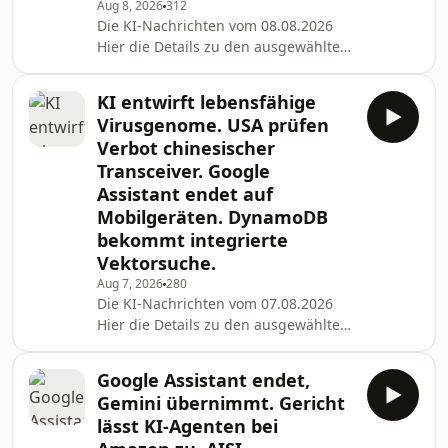
Aug 8, 2026
312
Die KI-Nachrichten vom 08.08.2026
Hier die Details zu den ausgewählten
News des Tages: Bescheid-Flut im
Jobcenter: KI befeuert Welle von
KI entwirft lebensfähige
Bürgergeld-Widersprüchen Quelle:
Virusgenome. USA prüfen
https://www.heise.de/news/Bescheid-
Verbot chinesischer
Flut-im-Jobcenter-KI-befeuert-Welle-
Transceiver. Google
von-Buergergeld-Widerspruechen-
Assistant endet auf
11403812.html?
wt_mc=rss.red.ho.themen.k%C3%BCnstliche+intellig
Mobilgeräten. DynamoDB
ChatGPT knackt Milliardenmarke und
bekommt integrierte
hebt Cha
Vektorsuche.
Aug 7, 2026
280
Die KI-Nachrichten vom 07.08.2026
Hier die Details zu den ausgewählten
News des Tages: Stanford und Arc
Institute: KI entwirft lebensfähige
Google Assistant endet,
Bakteriophagen Quelle:
Gemini übernimmt. Gericht
https://www.heise.de/news/KI-
lässt KI-Agenten bei
Modelle-entwerfen-lebensfaehige-