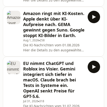
Hier die Details zu den ausgewählten
News des Tages: Ein manipuliertes
Word-Dokument steckt über Copilot
Amazon ringt mit KI-Kosten.
das Nächste an, Microsoft hat seit 144
Apple denkt über KI-
Tagen keine Lösung. Quelle:
Aufpreise nach. GEMA
https://the-decoder.de/ein-
gewinnt gegen Suno. Google
manipuliertes-word-dokument-steckt-
stoppt KI-Bilder in Earth.
ueber-copilot-das-naechste-an-
microsoft-hat-seit-144-tagen-keine-
Aug 1, 2026
258
Die KI-Nachrichten vom 01.08.2026
loesung/ Richter lehnt den Antrag von
Hier die Details zu den ausgewählten
xAI ab, das Minnesota-Verb
News des Tages: „Katastrophal teuer“:
KI ließ bei Amazon Projekt-Kosten aus
EU nimmt ChatGPT und
dem Ruder laufen Quelle:
Roblox ins Visier. Gemini
https://www.heise.de/news/Um-860-
integriert sich tiefer in
Prozent-ueberzogen-KI-trieb-bei-
macOS. Claude brach bei
Amazon-Kosten-mancher-Projekte-
Tests in Systeme ein.
hoch-11394136.html?
wt_mc=rss.red.ho.themen.k%C3%BCnstliche+intellig
OpenAI senkt Preise für
Zu hohe KI-Nutzung: Apple erwägt
GPT-5.6.
Aufpreise
Jul 31, 2026
318
Die KI-Nachrichten vom 31.07.2026