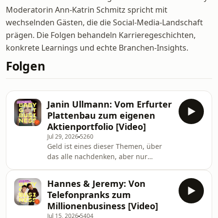
Moderatorin Ann-Katrin Schmitz spricht mit
wechselnden Gästen, die die Social-Media-Landschaft
prägen. Die Folgen behandeln Karrieregeschichten,
konkrete Learnings und echte Branchen-Insights.
Folgen
Janin Ullmann: Vom Erfurter
Plattenbau zum eigenen
Aktienportfolio [Video]
Jul 29, 2026
5260
Geld ist eines dieser Themen, über
das alle nachdenken, aber nur
wenige wirklich offen sprechen. Janin
Ullmann kennt das Schweigen rund
Hannes & Jeremy: Von
um Finanzen schon aus ihrer
Telefonpranks zum
Kindheit. Gleichzeitig hat sie früh
Millionenbusiness [Video]
erlebt, wie stark Geld mit
Jul 15, 2026
5404
Möglichkeiten, Selbstvertrauen und