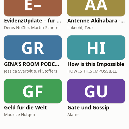
E–
AA
EvidenzUpdate – für klügere Medizin
Antenne Akihabara - Ein deutscher Anime-Plausch
Denis Nößler, Martin Scherer
Lukeohl, Tedz
GR
HI
GINA'S ROOM PODCAST
How is this Impossible
Jessica Svartvit & Pi Stoffers
HOW IS THIS IMPOSSIBLE
GF
GU
Geld für die Welt
Gate und Gossip
Maurice Höfgen
Alarie