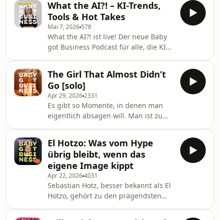
den Kulissen sah es lange ganz
What the AI?! – KI-Trends,
In dieser Solo-Folge erzählt Anni, wie
anders aus. In dieser Folge sp
Tools & Hot Takes
sie überhaupt dort gelandet ist: von
Mai 7, 2026
578
ihren ersten OMR-Besuchen als
What the AI?! ist live! Der neue Baby
Studentin, kleinen Vorträgen und
got Business Podcast für alle, die KI
Masterclasses bis zu den großen
wirklich verstehen und sinnvoll
Bühnen, auf denen sie heute steht. Es
nutzen wollen. Jetzt hier anhören! Mit
geht um Sichtbarkeit, Selbstzweifel
The Girl That Almost Didn’t
„What the AI?!“ startet Baby got
und den langen Weg
Go [solo]
Business ein neues Podcast-Format
Apr 29, 2026
2331
rund um künstliche Intelligenz. Host
Es gibt so Momente, in denen man
ist Viktoria Rode, die als KI-Expertin
eigentlich absagen will. Man ist zu
mit Marken, Agenturen und Teams
müde, der Kopf ist zu und so richtig
arbeitet und genau weiß, wo die
Lust auf das Event hat man auch
größten Hürden im Alltag liegen. In
El Hotzo: Was vom Hype
nicht. Und manchmal geht man dann
dieser e
übrig bleibt, wenn das
einfach trotzdem und fordert sein
eigene Image kippt
Glück heraus. Genau darum geht’s in
Apr 22, 2026
4031
dieser Solo-Folge: um Pläne, die man
Sebastian Hotz, besser bekannt als El
fast gecancelt hätte und um die
Hotzo, gehört zu den prägendsten
Frage, wie viel Glück wirklich Zufall
Stimmen der deutschen Social-Media-
ist. Außerdem spricht Anni über alles,
und Meme-Kultur. Mit politischem
was sonst