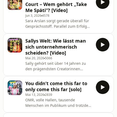
Manager Houssein Ali Jaber hat sie
Court – Wem gehört „Take
aus einer Personal Brand ein
Me Späti“? [Video]
internationales Unternehmen
Jun 3, 2026
4578
aufgebaut. Im Gespräch mit Anni
Sara Arslan sorgt gerade überall für
geht es um ihr China-Geschäft, die
Gesprächsstoff. Parallel zum Erfolg
Zukunft der Creator Economy und den
von „Take me Späti“ eskaliert der
Wandel von der Influencerin zur
öffentliche Streit mit ihrem
Unternehmerin. Außerdem erzählen
Sallys Welt: Wie lässt man
ehemaligen Management. Es geht um
Pamela und Ali
sich unternehmerisch
Geld, Ownership, Credits und die
scheiden? [Video]
Frage, wem ein Creator-Format
Mai 20, 2026
5066
wirklich gehört. Mit „Take Me Späti“
Sally gehört seit über 14 Jahren zu
hat sie ein Interviewformat
den prägendsten Creatorinnen
geschaffen, das stark von
Deutschlands. Mit einem YouTube-
Internetkultur und unangenehmer
Rezeptvideo zu einem Nusszopf hat
Direktheit lebt. Die Clips gehen
You didn’t come this far to
alles angefangen, mittlerweile hat sie
millionenf
only come this far [solo]
ein ganzes Imperium rund um „Sallys
Mai 13, 2026
2839
Welt“ aufgebaut und damit eine
OMR, volle Hallen, tausende
Marke, die weit über YouTube
Menschen im Publikum und trotzdem
hinausgeht. Nach außen wirkte bei
jedes Jahr wieder dieser Moment kurz
Sally jahrelang alles perfekt. Hinter
vor der Bühne, in dem alles wackelt.