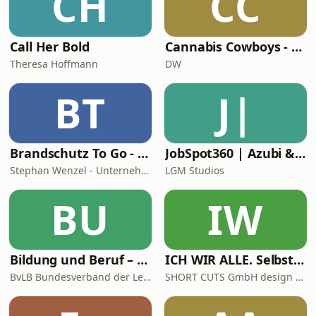
CH
CC
depressive Schübe, den Preis der
Schnelll
Call Her Bold
Cannabis Cowboys - Die JuicyFields-Saga
Theresa Hoffmann
DW
BT
J|
Brandschutz To Go - News, Tipps und Anekdoten aus der Sicherheitstechnik
JobSpot360 | Azubi & Karriere Podcast
Stephan Wenzel - Unternehmensberatung zur DIN 14675 Zertifizierung
LGM Studios
BU
IW
Bildung und Beruf – der Podcast des BvLB mit Martin Lang und Pascal Koch
ICH WIR ALLE. Selbst + Team + Werte-Entwicklung
BvLB Bundesverband der Lehrkräfte für Berufsbildung e.V.
SHORT CUTS GmbH design + kommunikation