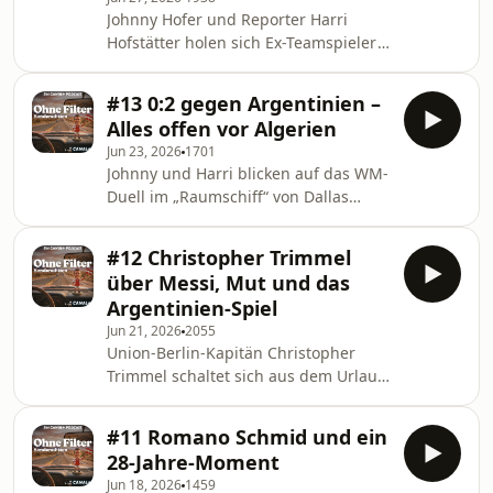
Johnny Hofer und Reporter Harri
Hofstätter holen sich Ex-Teamspieler
Georg Teigl aus Spanien dazu.
#13 0:2 gegen Argentinien –
Alles offen vor Algerien
Jun 23, 2026
1701
Johnny und Harri blicken auf das WM-
Duell im „Raumschiff“ von Dallas
zurück.
#12 Christopher Trimmel
über Messi, Mut und das
Argentinien-Spiel
Jun 21, 2026
2055
Union-Berlin-Kapitän Christopher
Trimmel schaltet sich aus dem Urlaub
in Sizilien zu.
#11 Romano Schmid und ein
28-Jahre-Moment
Jun 18, 2026
1459