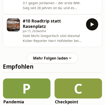
3:1 gegen Jordanien – der erste WM-
Sieg seit 28 Jahren ist da, und es
fühlte sich weniger nach Jubel als
nach Erlösung an. Johnny und Harri
#10 Roadtrip statt
melden sich direkt aus San Francisco:
Rasenplatz
vom Fanmarsch im ausgewanderten
Jun 15, 2026
2454
Salzburger Lokal „Leopold“ über den
Statt Michi Gregoritsch sitzt diesmal
Koloss der 49ers-Arena bis zum 28-
Kicker-Reporter Harri Hofstetter bei
Dollar-Bier und einem Karton
Johnny.
Margaritas für 240 Dollar. Sie
sprechen über Romano Schmids
Traumtor, das aberkannte Handsp
Mehr Folgen laden
Empfohlen
P
C
Pandemia
Checkpoint