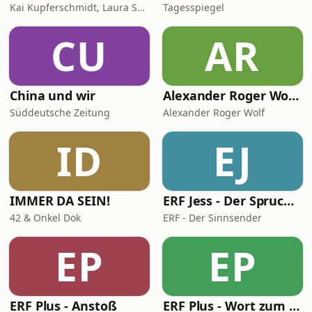
Kai Kupferschmidt, Laura Salm-Reifferscheidt
Tagesspiegel
CU
AR
China und wir
Alexander Roger Wolf - 🎙 Get the Job – Der Podcast für starke Präsenz vor der Kamera & auf Social Media
Süddeutsche Zeitung
Alexander Roger Wolf
ID
EJ
IMMER DA SEIN!
ERF Jess - Der Spruch des Tages
42 & Onkel Dok
ERF - Der Sinnsender
EP
EP
ERF Plus - Anstoß
ERF Plus - Wort zum Tag