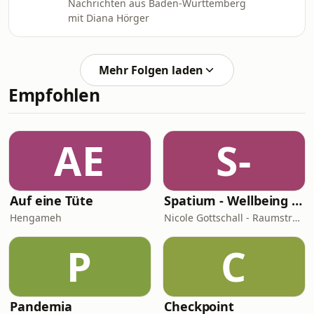
Nachrichten aus Baden-Württemberg
mit Diana Hörger
Mehr Folgen laden
Empfohlen
AE
S-
Auf eine Tüte
Spatium - Wellbeing für Herz, Hirn & Raum
Hengameh
Nicole Gottschall - Raumstrategin & Wellbeing-Botschafterin
P
C
Pandemia
Checkpoint