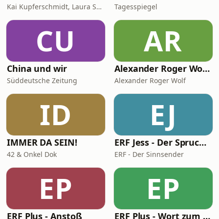
Kai Kupferschmidt, Laura Salm-Reifferscheidt
Tagesspiegel
CU
AR
China und wir
Alexander Roger Wolf - 🎙 Get the Job – Der Podcast für starke Präsenz vor der Kamera & auf Social Media
Süddeutsche Zeitung
Alexander Roger Wolf
ID
EJ
IMMER DA SEIN!
ERF Jess - Der Spruch des Tages
42 & Onkel Dok
ERF - Der Sinnsender
EP
EP
ERF Plus - Anstoß
ERF Plus - Wort zum Tag