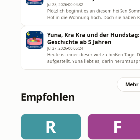
Jul 28, 2026
00:04:32
Plötzlich beginnt es an diesem heißen So
Hof in die Wohnung hoch. Doch sie haben K
will ihn schnell holen, aber Yuna will nicht
(Eine Geschichte von Bettina Wilpert, erzähl
Yuna, Kra Kra und der Hundstag:
Geschichte ab 5 Jahren
Jul 27, 2026
00:05:24
Heute ist einer dieser viel zu heißen Tage
aufgestellt. Yuna liebt es, darin herumzuspr
Kra soll mitmachen. Doch dann wird Kra Kra 
erzählt von Agnes Thi-Mai.)
Mehr 
Empfohlen
R
F