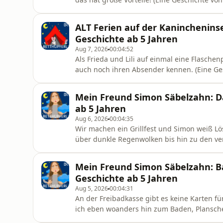
ALT Ferien auf der Kanincheninse
Geschichte ab 5 Jahren
Aug 7, 2026
00:04:52
Als Frieda und Lili auf einmal eine Flaschen
auch noch ihren Absender kennen. (Eine Ges
Thormann.)
Mein Freund Simon Säbelzahn: Da
ab 5 Jahren
Aug 6, 2026
00:04:35
Wir machen ein Grillfest und Simon weiß 
über dunkle Regenwolken bis hin zu den ve
erzählt von Axel Milberg.)
Mein Freund Simon Säbelzahn: B
Geschichte ab 5 Jahren
Aug 5, 2026
00:04:31
An der Freibadkasse gibt es keine Karten f
ich eben woanders hin zum Baden, Plansche
Meike Haas, erzählt von Axel Milberg.)