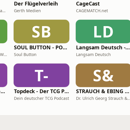
Der Flügelverleih
CageCast
Heide Schwochow, Constantin Lieb
Gerth Medien
CAGEMATCH.net
SB
LD
SOUL BUTTON - PODCAST
Langsam Deutsch - Deutsch lernen
Achtsamkeit & Mentales Wohlbefinden
Soul Button
Langsam Deutsch
T-
S&
ISS SO Classics – der Ernährungspodcast mit Achim Sam (Wiederholungen)
Topdeck - Der TCG Podcast
STRAUCH & EBING ungeskriptet
Dein deutscher TCG Podcast
Dr. Ulrich Georg Strauch & Prof. Dr. J