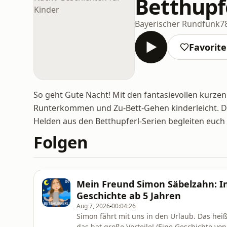
Betthupf
Bayerischer Rundfunk
7
Favorit
So geht Gute Nacht! Mit den fantasievollen kurze
Runterkommen und Zu-Bett-Gehen kinderleicht. Da
Helden aus den Betthupferl-Serien begleiten euch 
Folgen
Mein Freund Simon Säbelzahn: In
Geschichte ab 5 Jahren
Aug 7, 2026
00:04:26
Simon fährt mit uns in den Urlaub. Das hei
das hat große Vorteile! (Eine Geschichte von