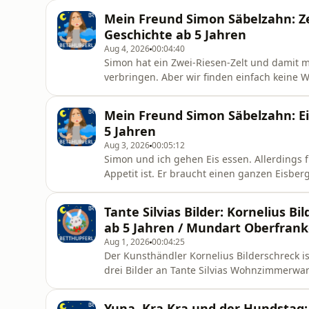
Mein Freund Simon Säbelzahn: Z
Geschichte ab 5 Jahren
Aug 4, 2026
00:04:40
Simon hat ein Zwei-Riesen-Zelt und damit m
verbringen. Aber wir finden einfach keine Wi
von Meike Haas, erzählt von Axel Milberg.)
Mein Freund Simon Säbelzahn: Ei
5 Jahren
Aug 3, 2026
00:05:12
Simon und ich gehen Eis essen. Allerdings 
Appetit ist. Er braucht einen ganzen Eisber
Milberg.)
Tante Silvias Bilder: Kornelius B
ab 5 Jahren / Mundart Oberfran
Aug 1, 2026
00:04:25
Der Kunsthändler Kornelius Bilderschreck ist
drei Bilder an Tante Silvias Wohnzimmerwand
beschließen sich zu wehren... (Geschrieben 
Mundart.)
Yuna, Kra Kra und der Hundstag: