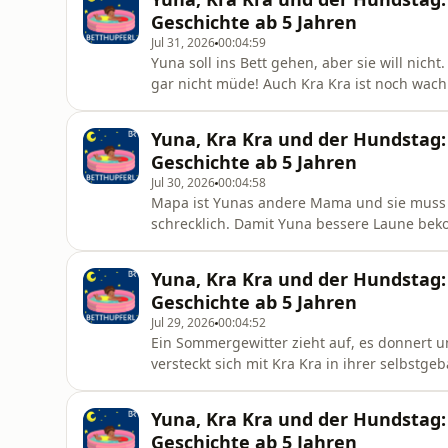
Geschichte ab 5 Jahren
Jul 31, 2026
00:04:59
Yuna soll ins Bett gehen, aber sie will nicht.
gar nicht müde! Auch Kra Kra ist noch wac
wird wütend, weil Yuna nicht ins Bett möchte
die Tür steckt... (Eine Geschichte von Bettin
Yuna, Kra Kra und der Hundstag
Geschichte ab 5 Jahren
Jul 30, 2026
00:04:58
Mapa ist Yunas andere Mama und sie muss 
schrecklich. Damit Yuna bessere Laune bek
das heitert Yuna nicht auf. Doch dann pass
(Eine Geschichte von Bettina Wilpert, erzähl
Yuna, Kra Kra und der Hundstag:
Geschichte ab 5 Jahren
Jul 29, 2026
00:04:52
Ein Sommergewitter zieht auf, es donnert un
versteckt sich mit Kra Kra in ihrer selbstg
Lied singen? Oder eine Blitzableitermaschi
Geschichte von Bettina Wilpert, erzählt von
Yuna, Kra Kra und der Hundstag:
Geschichte ab 5 Jahren