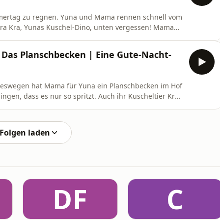
mmertag zu regnen. Yuna und Mama rennen schnell vom
ra Kra, Yunas Kuschel-Dino, unten vergessen! Mama
 allein in der Wohnung sein. Was sollen sie nur tun?
t von Agnes Thi-Mai.)
 Das Planschbecken | Eine Gute-Nacht-
. Deswegen hat Mama für Yuna ein Planschbecken im Hof
ingen, dass es nur so spritzt. Auch ihr Kuscheltier Kra
total nass. (Eine Geschichte von Bettina Wilpert,
Folgen laden
DF
C