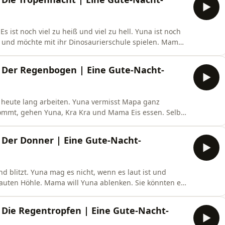
 Es ist noch viel zu heiß und viel zu hell. Yuna ist noch
h und möchte mit ihr Dinosaurierschule spielen. Mama
. Plötzlich hören alle, wie jemand einen Schlüssel in
a Wilpert, erzählt von Agnes Thi-Mai.)
: Der Regenbogen | Eine Gute-Nacht-
heute lang arbeiten. Yuna vermisst Mapa ganz
ommt, gehen Yuna, Kra Kra und Mama Eis essen. Selbst
iert etwas, das Yuna und Kra Kra zum Staunen bringt.
t von Agnes Thi-Mai.)
 Der Donner | Eine Gute-Nacht-
d blitzt. Yuna mag es nicht, wenn es laut ist und
ebauten Höhle. Mama will Yuna ablenken. Sie könnten ein
ne bauen? Aber Yuna hat eine ganz andere Idee. (Eine
 Agnes Thi-Mai.)
 Die Regentropfen | Eine Gute-Nacht-