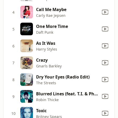
Call Me Maybe
4
Carly Rae Jepsen
One More Time
5
Daft Punk
As It Was
6
Harry Styles
Crazy
7
Gnarls Barkley
Dry Your Eyes (Radio Edit)
8
The Streets
Blurred Lines (feat. T.I. & Pharrell)
9
Robin Thicke
Toxic
10
Britney Spears