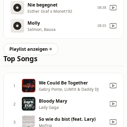
Nie begegnet
08:38
Esther Graf x Monet192
Molly
08:35
Selmon, Bausa
Playlist anzeigen
Top Songs
We Could Be Together
1
Gabry Ponte, LUM!X & Daddy DJ
Bloody Mary
2
Lady Gaga
So wie du bist (feat. Lary)
3
MoTrip