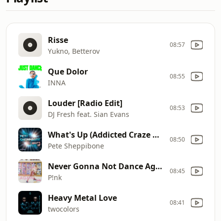
Risse
08:57
Yukno, Betterov
Que Dolor
08:55
INNA
Louder [Radio Edit]
08:53
DJ Fresh feat. Sian Evans
What's Up (Addicted Craze Remix)
08:50
Pete Sheppibone
Never Gonna Not Dance Again
08:45
P!nk
Heavy Metal Love
08:41
twocolors