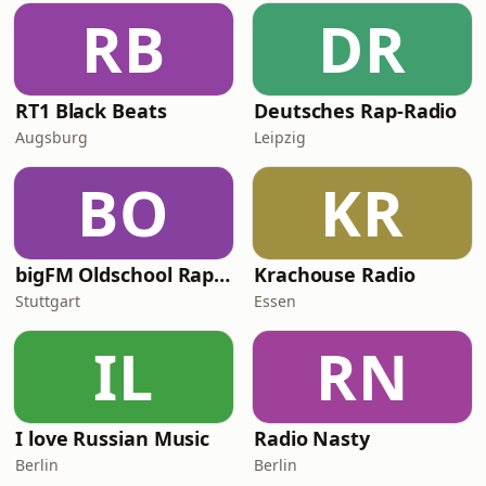
RB
DR
RT1 Black Beats
Deutsches Rap-Radio
Augsburg
Leipzig
BO
KR
bigFM Oldschool Rap & Hip-Hop
Krachouse Radio
Stuttgart
Essen
IL
RN
I love Russian Music
Radio Nasty
Berlin
Berlin