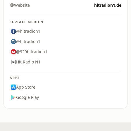
Website
hitradion1.de
SOZIALE MEDIEN
@hitradion1
@hitradion1
@929hitradion1
Hit Radio N1
APPS
App Store
Google Play